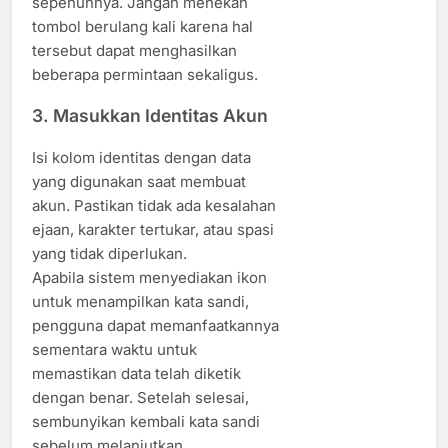
sepenuhnya. Jangan menekan
tombol berulang kali karena hal
tersebut dapat menghasilkan
beberapa permintaan sekaligus.
3. Masukkan Identitas Akun
Isi kolom identitas dengan data
yang digunakan saat membuat
akun. Pastikan tidak ada kesalahan
ejaan, karakter tertukar, atau spasi
yang tidak diperlukan.
Apabila sistem menyediakan ikon
untuk menampilkan kata sandi,
pengguna dapat memanfaatkannya
sementara waktu untuk
memastikan data telah diketik
dengan benar. Setelah selesai,
sembunyikan kembali kata sandi
sebelum melanjutkan.