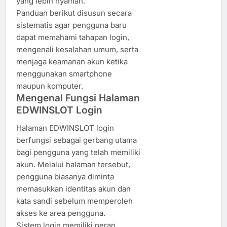
yang lebih nyaman.
Panduan berikut disusun secara
sistematis agar pengguna baru
dapat memahami tahapan login,
mengenali kesalahan umum, serta
menjaga keamanan akun ketika
menggunakan smartphone
maupun komputer.
Mengenal Fungsi Halaman
EDWINSLOT Login
Halaman EDWINSLOT login
berfungsi sebagai gerbang utama
bagi pengguna yang telah memiliki
akun. Melalui halaman tersebut,
pengguna biasanya diminta
memasukkan identitas akun dan
kata sandi sebelum memperoleh
akses ke area pengguna.
Sistem login memiliki peran