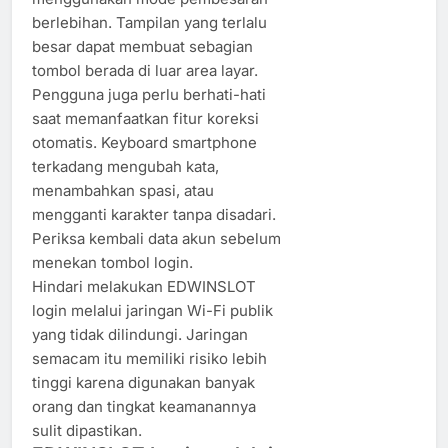
berlebihan. Tampilan yang terlalu
besar dapat membuat sebagian
tombol berada di luar area layar.
Pengguna juga perlu berhati-hati
saat memanfaatkan fitur koreksi
otomatis. Keyboard smartphone
terkadang mengubah kata,
menambahkan spasi, atau
mengganti karakter tanpa disadari.
Periksa kembali data akun sebelum
menekan tombol login.
Hindari melakukan EDWINSLOT
login melalui jaringan Wi-Fi publik
yang tidak dilindungi. Jaringan
semacam itu memiliki risiko lebih
tinggi karena digunakan banyak
orang dan tingkat keamanannya
sulit dipastikan.