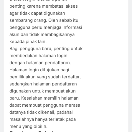
penting karena membatasi akses
agar tidak dapat digunakan
sembarang orang. Oleh sebab itu,
pengguna perlu menjaga informasi
akun dan tidak membagikannya
kepada pihak lain.
Bagi pengguna baru, penting untuk
membedakan halaman login
dengan halaman pendaftaran.
Halaman login ditujukan bagi
pemilik akun yang sudah terdaftar,
sedangkan halaman pendaftaran
digunakan untuk membuat akun
baru. Kesalahan memilih halaman
dapat membuat pengguna merasa
datanya tidak dikenali, padahal
masalahnya hanya terletak pada
menu yang dipilih.