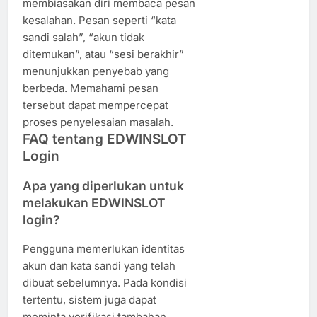
membiasakan diri membaca pesan
kesalahan. Pesan seperti “kata
sandi salah”, “akun tidak
ditemukan”, atau “sesi berakhir”
menunjukkan penyebab yang
berbeda. Memahami pesan
tersebut dapat mempercepat
proses penyelesaian masalah.
FAQ tentang EDWINSLOT
Login
Apa yang diperlukan untuk
melakukan EDWINSLOT
login?
Pengguna memerlukan identitas
akun dan kata sandi yang telah
dibuat sebelumnya. Pada kondisi
tertentu, sistem juga dapat
meminta verifikasi tambahan.