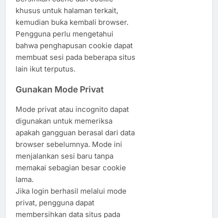
khusus untuk halaman terkait,
kemudian buka kembali browser.
Pengguna perlu mengetahui
bahwa penghapusan cookie dapat
membuat sesi pada beberapa situs
lain ikut terputus.
Gunakan Mode Privat
Mode privat atau incognito dapat
digunakan untuk memeriksa
apakah gangguan berasal dari data
browser sebelumnya. Mode ini
menjalankan sesi baru tanpa
memakai sebagian besar cookie
lama.
Jika login berhasil melalui mode
privat, pengguna dapat
membersihkan data situs pada