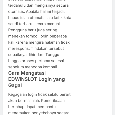
terdahulu dan mengisinya secara
otomatis. Apabila hal ini terjadi,
hapus isian otomatis lalu ketik kata
sandi terbaru secara manual.
Pengguna baru juga sering
menekan tombol login beberapa
kali karena mengira halaman tidak
merespons. Tindakan tersebut
sebaiknya dihindari. Tunggu
hingga proses pertama selesai
sebelum mencoba kembali.
Cara Mengatasi
EDWINSLOT Login yang
Gagal
Kegagalan login tidak selalu berarti
akun bermasalah. Pemeriksaan
bertahap dapat membantu
menemukan penyebabnya secara