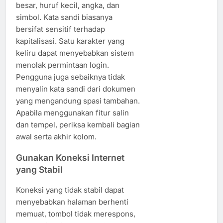
besar, huruf kecil, angka, dan
simbol. Kata sandi biasanya
bersifat sensitif terhadap
kapitalisasi. Satu karakter yang
keliru dapat menyebabkan sistem
menolak permintaan login.
Pengguna juga sebaiknya tidak
menyalin kata sandi dari dokumen
yang mengandung spasi tambahan.
Apabila menggunakan fitur salin
dan tempel, periksa kembali bagian
awal serta akhir kolom.
Gunakan Koneksi Internet
yang Stabil
Koneksi yang tidak stabil dapat
menyebabkan halaman berhenti
memuat, tombol tidak merespons,