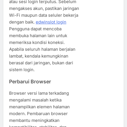
atau sesi login terputus. Sebelum
mengakses akun, pastikan jaringan
Wi-Fi maupun data seluler bekerja
dengan baik.
edwinslot login
Pengguna dapat mencoba
membuka halaman lain untuk
memeriksa kondisi koneksi.
Apabila seluruh halaman berjalan
lambat, kendala kemungkinan
berasal dari jaringan, bukan dari
sistem login.
Perbarui Browser
Browser versi lama terkadang
mengalami masalah ketika
menampilkan elemen halaman
modern. Pembaruan browser
membantu meningkatkan