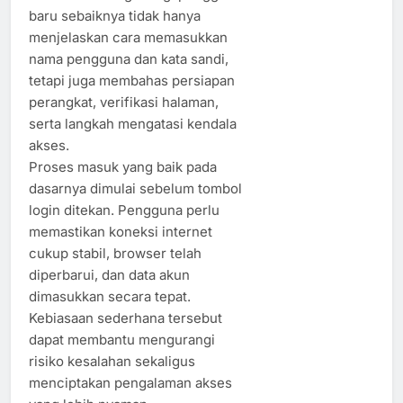
baru sebaiknya tidak hanya
menjelaskan cara memasukkan
nama pengguna dan kata sandi,
tetapi juga membahas persiapan
perangkat, verifikasi halaman,
serta langkah mengatasi kendala
akses.
Proses masuk yang baik pada
dasarnya dimulai sebelum tombol
login ditekan. Pengguna perlu
memastikan koneksi internet
cukup stabil, browser telah
diperbarui, dan data akun
dimasukkan secara tepat.
Kebiasaan sederhana tersebut
dapat membantu mengurangi
risiko kesalahan sekaligus
menciptakan pengalaman akses