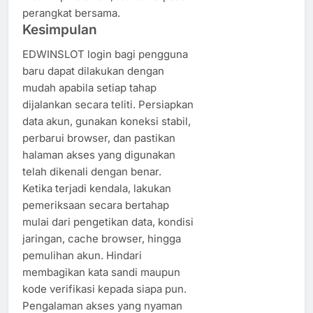
perangkat bersama.
Kesimpulan
EDWINSLOT login bagi pengguna
baru dapat dilakukan dengan
mudah apabila setiap tahap
dijalankan secara teliti. Persiapkan
data akun, gunakan koneksi stabil,
perbarui browser, dan pastikan
halaman akses yang digunakan
telah dikenali dengan benar.
Ketika terjadi kendala, lakukan
pemeriksaan secara bertahap
mulai dari pengetikan data, kondisi
jaringan, cache browser, hingga
pemulihan akun. Hindari
membagikan kata sandi maupun
kode verifikasi kepada siapa pun.
Pengalaman akses yang nyaman