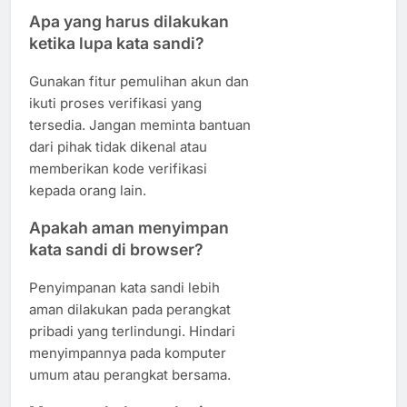
Apa yang harus dilakukan
ketika lupa kata sandi?
Gunakan fitur pemulihan akun dan
ikuti proses verifikasi yang
tersedia. Jangan meminta bantuan
dari pihak tidak dikenal atau
memberikan kode verifikasi
kepada orang lain.
Apakah aman menyimpan
kata sandi di browser?
Penyimpanan kata sandi lebih
aman dilakukan pada perangkat
pribadi yang terlindungi. Hindari
menyimpannya pada komputer
umum atau perangkat bersama.