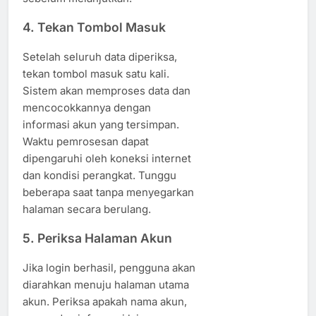
4. Tekan Tombol Masuk
Setelah seluruh data diperiksa,
tekan tombol masuk satu kali.
Sistem akan memproses data dan
mencocokkannya dengan
informasi akun yang tersimpan.
Waktu pemrosesan dapat
dipengaruhi oleh koneksi internet
dan kondisi perangkat. Tunggu
beberapa saat tanpa menyegarkan
halaman secara berulang.
5. Periksa Halaman Akun
Jika login berhasil, pengguna akan
diarahkan menuju halaman utama
akun. Periksa apakah nama akun,