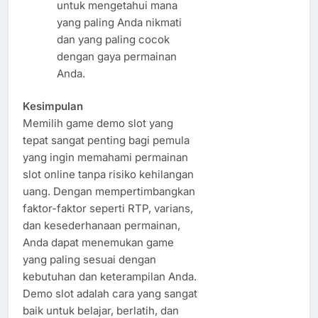
untuk mengetahui mana
yang paling Anda nikmati
dan yang paling cocok
dengan gaya permainan
Anda.
Kesimpulan
Memilih game demo slot yang
tepat sangat penting bagi pemula
yang ingin memahami permainan
slot online tanpa risiko kehilangan
uang. Dengan mempertimbangkan
faktor-faktor seperti RTP, varians,
dan kesederhanaan permainan,
Anda dapat menemukan game
yang paling sesuai dengan
kebutuhan dan keterampilan Anda.
Demo slot adalah cara yang sangat
baik untuk belajar, berlatih, dan