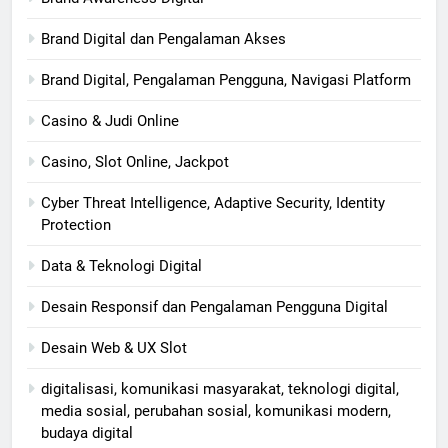
Brand Digital dan Pengalaman Akses
Brand Digital, Pengalaman Pengguna, Navigasi Platform
Casino & Judi Online
Casino, Slot Online, Jackpot
Cyber Threat Intelligence, Adaptive Security, Identity
Protection
Data & Teknologi Digital
Desain Responsif dan Pengalaman Pengguna Digital
Desain Web & UX Slot
digitalisasi, komunikasi masyarakat, teknologi digital,
media sosial, perubahan sosial, komunikasi modern,
budaya digital