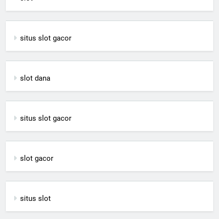
situs slot gacor
slot dana
situs slot gacor
slot gacor
situs slot