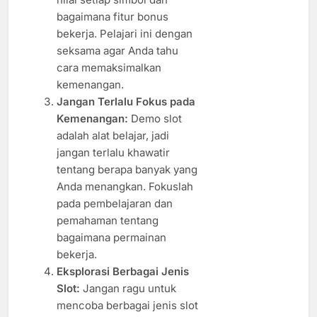
bagaimana fitur bonus
bekerja. Pelajari ini dengan
seksama agar Anda tahu
cara memaksimalkan
kemenangan.
Jangan Terlalu Fokus pada
Kemenangan:
Demo slot
adalah alat belajar, jadi
jangan terlalu khawatir
tentang berapa banyak yang
Anda menangkan. Fokuslah
pada pembelajaran dan
pemahaman tentang
bagaimana permainan
bekerja.
Eksplorasi Berbagai Jenis
Slot:
Jangan ragu untuk
mencoba berbagai jenis slot