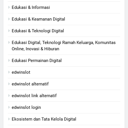
Edukasi & Informasi
Edukasi & Keamanan Digital
Edukasi & Teknologi Digital
Edukasi Digital, Teknologi Ramah Keluarga, Komunitas
Online, Inovasi & Hiburan
Edukasi Permainan Digital
edwinslot
edwinslot alternatif
edwinslot link alternatif
edwinslot login
Ekosistem dan Tata Kelola Digital