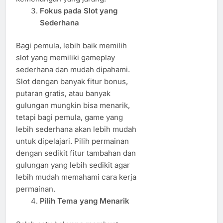
Fokus pada Slot yang
Sederhana
Bagi pemula, lebih baik memilih
slot yang memiliki gameplay
sederhana dan mudah dipahami.
Slot dengan banyak fitur bonus,
putaran gratis, atau banyak
gulungan mungkin bisa menarik,
tetapi bagi pemula, game yang
lebih sederhana akan lebih mudah
untuk dipelajari. Pilih permainan
dengan sedikit fitur tambahan dan
gulungan yang lebih sedikit agar
lebih mudah memahami cara kerja
permainan.
Pilih Tema yang Menarik