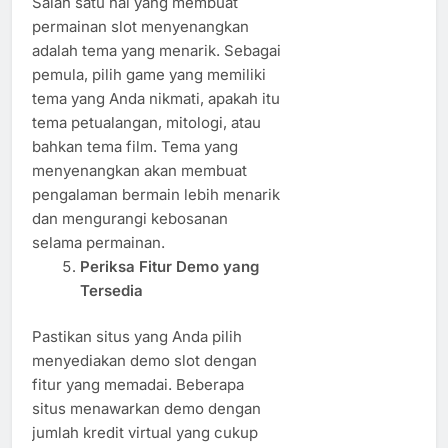
Salah satu hal yang membuat
permainan slot menyenangkan
adalah tema yang menarik. Sebagai
pemula, pilih game yang memiliki
tema yang Anda nikmati, apakah itu
tema petualangan, mitologi, atau
bahkan tema film. Tema yang
menyenangkan akan membuat
pengalaman bermain lebih menarik
dan mengurangi kebosanan
selama permainan.
Periksa Fitur Demo yang
Tersedia
Pastikan situs yang Anda pilih
menyediakan demo slot dengan
fitur yang memadai. Beberapa
situs menawarkan demo dengan
jumlah kredit virtual yang cukup