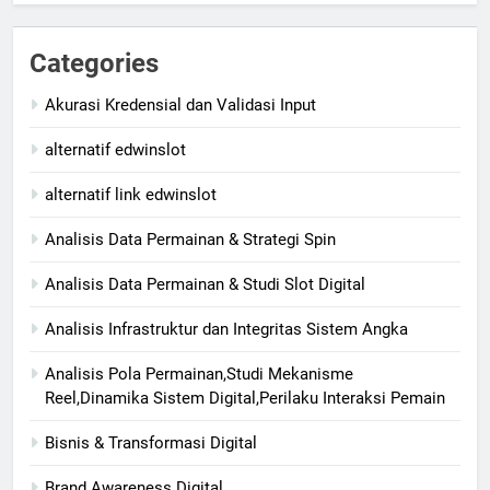
Categories
Akurasi Kredensial dan Validasi Input
alternatif edwinslot
alternatif link edwinslot
Analisis Data Permainan & Strategi Spin
Analisis Data Permainan & Studi Slot Digital
Analisis Infrastruktur dan Integritas Sistem Angka
Analisis Pola Permainan,Studi Mekanisme
Reel,Dinamika Sistem Digital,Perilaku Interaksi Pemain
Bisnis & Transformasi Digital
Brand Awareness Digital