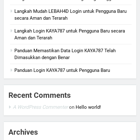
Langkah Mudah LEBAH4D Login untuk Pengguna Baru
secara Aman dan Terarah
Langkah Login KAYA787 untuk Pengguna Baru secara
Aman dan Terarah
Panduan Memastikan Data Login KAYA787 Telah
Dimasukkan dengan Benar
Panduan Login KAYA787 untuk Pengguna Baru
Recent Comments
A WordPress Commenter
on
Hello world!
Archives