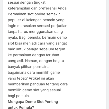
sesuai dengan tingkat
keterampilan dan preferensi Anda.
Permainan slot online semakin
populer di kalangan pemain yang
ingin merasakan sensasi perjudian
tanpa harus menggunakan uang
nyata. Bagi pemula, bermain demo
slot bisa menjadi cara yang sangat
baik untuk belajar sebelum terjun
ke permainan dengan taruhan
uang asli. Namun, dengan begitu
banyak pilihan permainan,
bagaimana cara memilih game
yang tepat? Artikel ini akan
memberikan panduan tentang cara
memilih demo slot yang sesuai
bagi pemula.
Mengapa Demo Slot Penting
untuk Pemula?