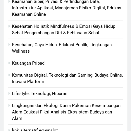
Keamanan Siber, Privasi & Perlindungan Data,
Infrastruktur Aplikasi, Manajemen Risiko Digital, Edukasi
Keamanan Online
Kesehatan Holistik Mindfulness & Emosi Gaya Hidup
Sehat Pengembangan Diri & Kebiasaan Sehat
Kesehatan, Gaya Hidup, Edukasi Publik, Lingkungan,
Wellness
Keuangan Pribadi
Komunitas Digital, Teknologi dan Gaming, Budaya Online,
Inovasi Platform
Lifestyle, Teknologi, Hiburan
Lingkungan dan Ekologi Dunia Pokémon Keseimbangan
Alam Edukasi Fiksi Analisis Ekosistem Budaya dan
Alam
link alternatif edwinslot