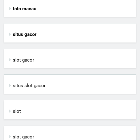
toto macau
situs gacor
slot gacor
situs slot gacor
slot
slot gacor