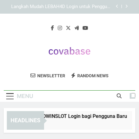
Skip
Langkah Login KAYA787 untuk Pengguna Baru
to
secara Aman dan Terarah
content
Panduan Memastikan Data Login KAYA787 Telah
Dimasukkan dengan Benar
Langkah Mudah EDWINSLOT Login bagi
Pengguna Baru
Langkah Mudah LEBAH4D Login untuk Pengguna
Baru secara Aman dan Terarah
Langkah Login KAYA787 untuk Pengguna Baru
secara Aman dan Terarah
Covabase
Dapatkan Solusi Database Dan Analisis
Panduan Memastikan Data Login KAYA787 Telah
NEWSLETTER
RANDOM NEWS
Dimasukkan dengan Benar
Data Dari Covabase. Teknologi Yang
Membantu Anda Mengambil Keputusan
MENU
Yang Tepat.
ngkah Mudah EDWINSLOT Login bagi Pengguna Baru
La
HEADLINES
eeks Ago
2 