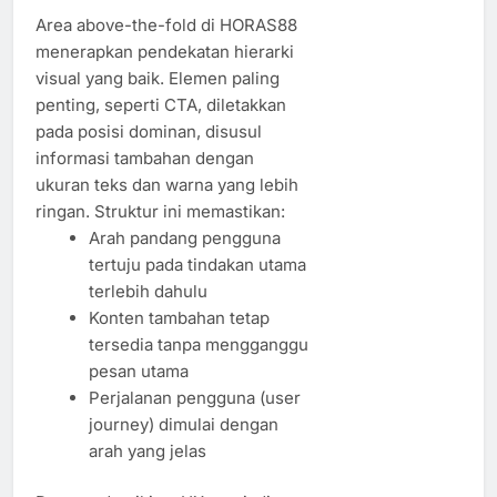
Area above-the-fold di HORAS88
menerapkan pendekatan hierarki
visual yang baik. Elemen paling
penting, seperti CTA, diletakkan
pada posisi dominan, disusul
informasi tambahan dengan
ukuran teks dan warna yang lebih
ringan. Struktur ini memastikan:
Arah pandang pengguna
tertuju pada tindakan utama
terlebih dahulu
Konten tambahan tetap
tersedia tanpa mengganggu
pesan utama
Perjalanan pengguna (user
journey) dimulai dengan
arah yang jelas