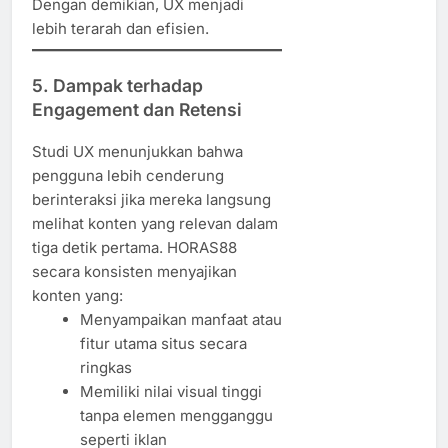
Dengan demikian, UX menjadi
lebih terarah dan efisien.
5. Dampak terhadap
Engagement dan Retensi
Studi UX menunjukkan bahwa
pengguna lebih cenderung
berinteraksi jika mereka langsung
melihat konten yang relevan dalam
tiga detik pertama. HORAS88
secara konsisten menyajikan
konten yang:
Menyampaikan manfaat atau
fitur utama situs secara
ringkas
Memiliki nilai visual tinggi
tanpa elemen mengganggu
seperti iklan