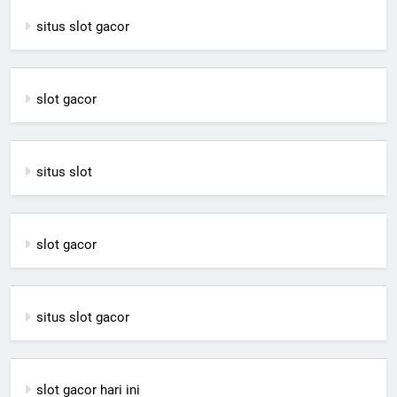
situs slot gacor
slot gacor
situs slot
slot gacor
situs slot gacor
slot gacor hari ini