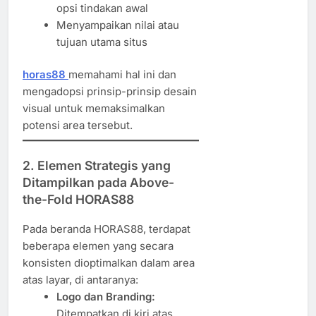
opsi tindakan awal
Menyampaikan nilai atau
tujuan utama situs
horas88
memahami hal ini dan
mengadopsi prinsip-prinsip desain
visual untuk memaksimalkan
potensi area tersebut.
2. Elemen Strategis yang
Ditampilkan pada Above-
the-Fold HORAS88
Pada beranda HORAS88, terdapat
beberapa elemen yang secara
konsisten dioptimalkan dalam area
atas layar, di antaranya:
Logo dan Branding:
Ditempatkan di kiri atas