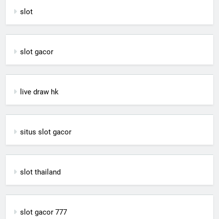
slot
slot gacor
live draw hk
situs slot gacor
slot thailand
slot gacor 777