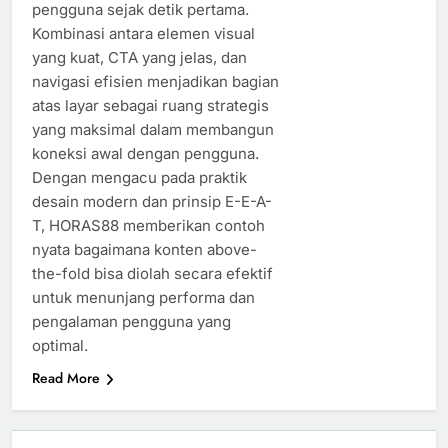
pengguna sejak detik pertama.
Kombinasi antara elemen visual
yang kuat, CTA yang jelas, dan
navigasi efisien menjadikan bagian
atas layar sebagai ruang strategis
yang maksimal dalam membangun
koneksi awal dengan pengguna.
Dengan mengacu pada praktik
desain modern dan prinsip E-E-A-
T, HORAS88 memberikan contoh
nyata bagaimana konten above-
the-fold bisa diolah secara efektif
untuk menunjang performa dan
pengalaman pengguna yang
optimal.
Read More