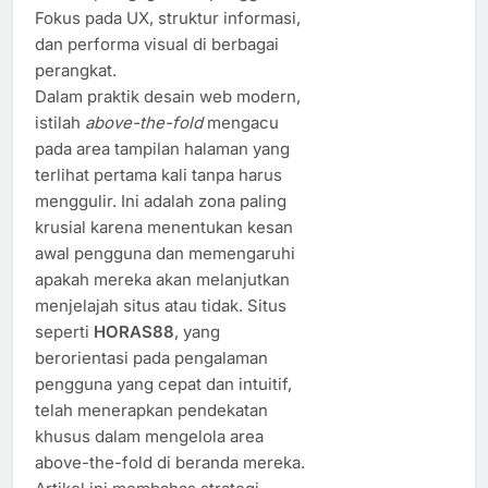
Fokus pada UX, struktur informasi,
dan performa visual di berbagai
perangkat.
Dalam praktik desain web modern,
istilah
above-the-fold
mengacu
pada area tampilan halaman yang
terlihat pertama kali tanpa harus
menggulir. Ini adalah zona paling
krusial karena menentukan kesan
awal pengguna dan memengaruhi
apakah mereka akan melanjutkan
menjelajah situs atau tidak. Situs
seperti
HORAS88
, yang
berorientasi pada pengalaman
pengguna yang cepat dan intuitif,
telah menerapkan pendekatan
khusus dalam mengelola area
above-the-fold di beranda mereka.