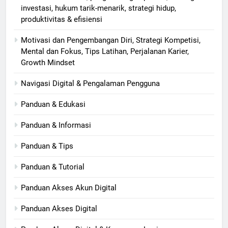
investasi, hukum tarik-menarik, strategi hidup,
produktivitas & efisiensi
Motivasi dan Pengembangan Diri, Strategi Kompetisi,
Mental dan Fokus, Tips Latihan, Perjalanan Karier,
Growth Mindset
Navigasi Digital & Pengalaman Pengguna
Panduan & Edukasi
Panduan & Informasi
Panduan & Tips
Panduan & Tutorial
Panduan Akses Akun Digital
Panduan Akses Digital