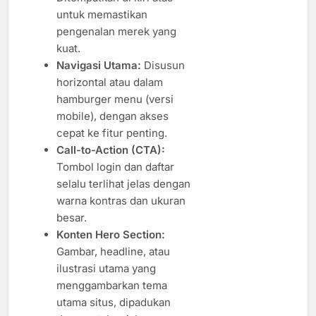
untuk memastikan
pengenalan merek yang
kuat.
Navigasi Utama:
Disusun
horizontal atau dalam
hamburger menu (versi
mobile), dengan akses
cepat ke fitur penting.
Call-to-Action (CTA):
Tombol login dan daftar
selalu terlihat jelas dengan
warna kontras dan ukuran
besar.
Konten Hero Section:
Gambar, headline, atau
ilustrasi utama yang
menggambarkan tema
utama situs, dipadukan