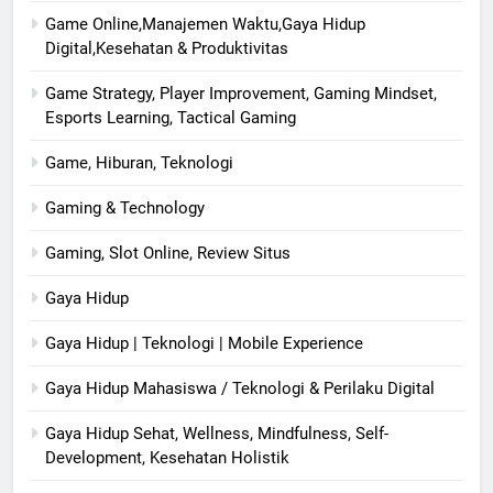
Game Online,Manajemen Waktu,Gaya Hidup
Digital,Kesehatan & Produktivitas
Game Strategy, Player Improvement, Gaming Mindset,
Esports Learning, Tactical Gaming
Game, Hiburan, Teknologi
Gaming & Technology
Gaming, Slot Online, Review Situs
Gaya Hidup
Gaya Hidup | Teknologi | Mobile Experience
Gaya Hidup Mahasiswa / Teknologi & Perilaku Digital
Gaya Hidup Sehat, Wellness, Mindfulness, Self-
Development, Kesehatan Holistik