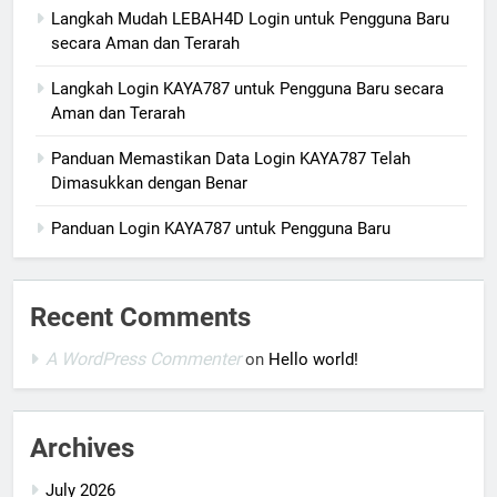
Langkah Mudah LEBAH4D Login untuk Pengguna Baru
secara Aman dan Terarah
Langkah Login KAYA787 untuk Pengguna Baru secara
Aman dan Terarah
Panduan Memastikan Data Login KAYA787 Telah
Dimasukkan dengan Benar
Panduan Login KAYA787 untuk Pengguna Baru
Recent Comments
A WordPress Commenter
on
Hello world!
Archives
July 2026