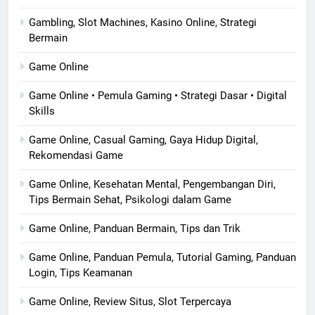
Gambling, Slot Machines, Kasino Online, Strategi
Bermain
Game Online
Game Online • Pemula Gaming • Strategi Dasar • Digital
Skills
Game Online, Casual Gaming, Gaya Hidup Digital,
Rekomendasi Game
Game Online, Kesehatan Mental, Pengembangan Diri,
Tips Bermain Sehat, Psikologi dalam Game
Game Online, Panduan Bermain, Tips dan Trik
Game Online, Panduan Pemula, Tutorial Gaming, Panduan
Login, Tips Keamanan
Game Online, Review Situs, Slot Terpercaya