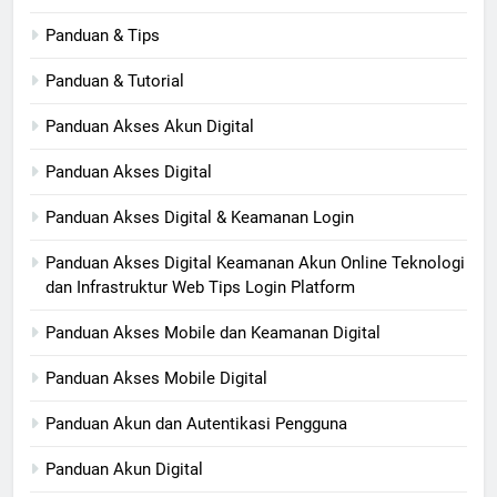
Panduan & Tips
Panduan & Tutorial
Panduan Akses Akun Digital
Panduan Akses Digital
Panduan Akses Digital & Keamanan Login
Panduan Akses Digital Keamanan Akun Online Teknologi
dan Infrastruktur Web Tips Login Platform
Panduan Akses Mobile dan Keamanan Digital
Panduan Akses Mobile Digital
Panduan Akun dan Autentikasi Pengguna
Panduan Akun Digital