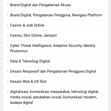
Brand Digital dan Pengalaman Akses
Brand Digital, Pengalaman Pengguna, Navigasi Platform
Casino & Judi Online
Casino, Slot Online, Jackpot
Cyber Threat Intelligence, Adaptive Security, Identity
Protection
Data & Teknologi Digital
Desain Responsif dan Pengalaman Pengguna Digital
Desain Web & UX Slot
digitalisasi, komunikasi masyarakat, teknologi digital,
media sosial, perubahan sosial, komunikasi modern,
budaya digital