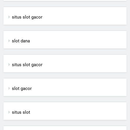
situs slot gacor
slot dana
situs slot gacor
slot gacor
situs slot