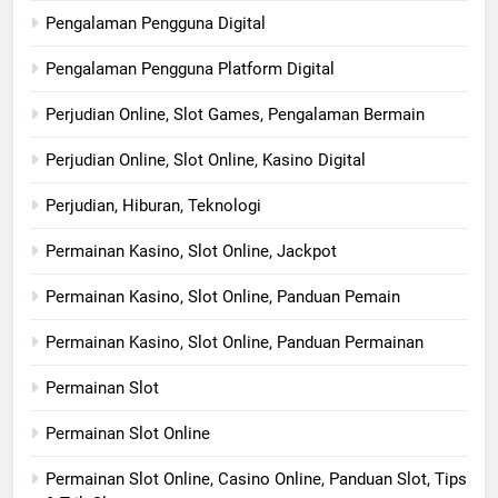
Pengalaman Pengguna Digital
Pengalaman Pengguna Platform Digital
Perjudian Online, Slot Games, Pengalaman Bermain
Perjudian Online, Slot Online, Kasino Digital
Perjudian, Hiburan, Teknologi
Permainan Kasino, Slot Online, Jackpot
Permainan Kasino, Slot Online, Panduan Pemain
Permainan Kasino, Slot Online, Panduan Permainan
Permainan Slot
Permainan Slot Online
Permainan Slot Online, Casino Online, Panduan Slot, Tips