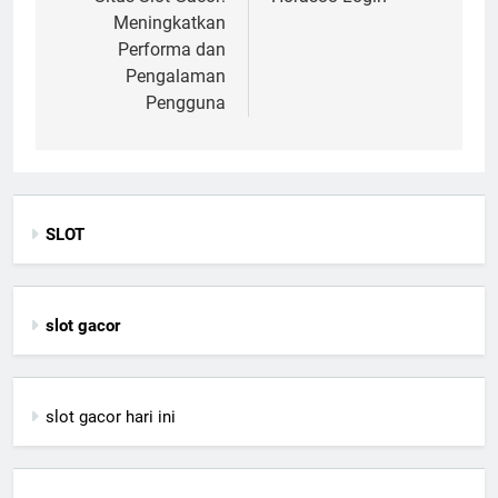
Meningkatkan
Performa dan
Pengalaman
Pengguna
SLOT
slot gacor
slot gacor hari ini