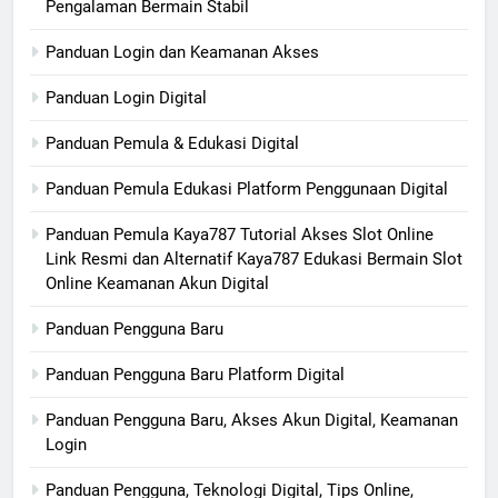
Pengalaman Bermain Stabil
Panduan Login dan Keamanan Akses
Panduan Login Digital
Panduan Pemula & Edukasi Digital
Panduan Pemula Edukasi Platform Penggunaan Digital
Panduan Pemula Kaya787 Tutorial Akses Slot Online
Link Resmi dan Alternatif Kaya787 Edukasi Bermain Slot
Online Keamanan Akun Digital
Panduan Pengguna Baru
Panduan Pengguna Baru Platform Digital
Panduan Pengguna Baru, Akses Akun Digital, Keamanan
Login
Panduan Pengguna, Teknologi Digital, Tips Online,