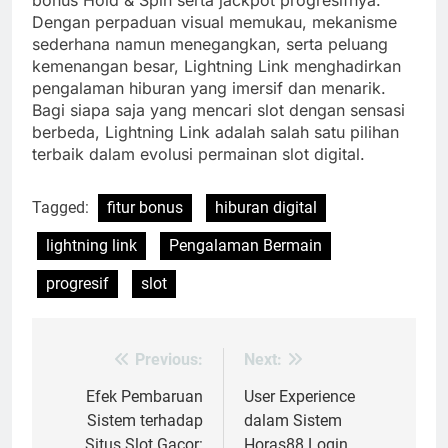
bonus Hold & Spin serta jackpot progresifnya.
Dengan perpaduan visual memukau, mekanisme
sederhana namun menegangkan, serta peluang
kemenangan besar, Lightning Link menghadirkan
pengalaman hiburan yang imersif dan menarik.
Bagi siapa saja yang mencari slot dengan sensasi
berbeda, Lightning Link adalah salah satu pilihan
terbaik dalam evolusi permainan slot digital.
Tagged:
fitur bonus
hiburan digital
lightning link
Pengalaman Bermain
progresif
slot
Previous:
Next:
Post
navigation
Efek Pembaruan
User Experience
Sistem terhadap
dalam Sistem
Situs Slot Gacor:
Horas88 Login