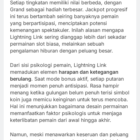
Setiap tingkatan memiliki nilai berbeda, dengan
Grand sebagai hadiah terbesar. Jackpot progresif
ini terus bertambah seiring banyaknya pemain
yang berpartisipasi, menciptakan potensi
kemenangan spektakuler. Inilah alasan mengapa
Lightning Link sering dianggap lebih dari sekadar
permainan slot biasa, melainkan sebuah
pengalaman hiburan dengan peluang besar.
Dari sisi psikologi pemain, Lightning Link
memadukan elemen
harapan dan ketegangan
berulang
. Saat mode bonus aktif, setiap putaran
menjadi momen penuh antisipasi. Rasa hampir
menang ketika gulungan belum penuh terisi simbol
koin juga memicu keinginan untuk terus mencoba.
Hal ini menunjukkan bagaimana desain permainan
memanfaatkan faktor psikologis untuk menjaga
keterlibatan pemain dari awal hingga akhir.
Namun, meski menawarkan keseruan dan peluang