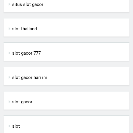
situs slot gacor
slot thailand
slot gacor 777
slot gacor hari ini
slot gacor
slot