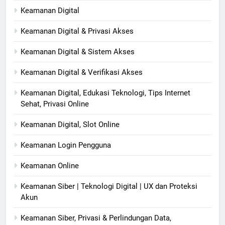
Keamanan Digital
Keamanan Digital & Privasi Akses
Keamanan Digital & Sistem Akses
Keamanan Digital & Verifikasi Akses
Keamanan Digital, Edukasi Teknologi, Tips Internet
Sehat, Privasi Online
Keamanan Digital, Slot Online
Keamanan Login Pengguna
Keamanan Online
Keamanan Siber | Teknologi Digital | UX dan Proteksi
Akun
Keamanan Siber, Privasi & Perlindungan Data,