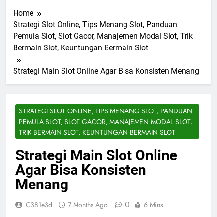
Home
Strategi Slot Online, Tips Menang Slot, Panduan
Pemula Slot, Slot Gacor, Manajemen Modal Slot, Trik
Bermain Slot, Keuntungan Bermain Slot
Strategi Main Slot Online Agar Bisa Konsisten Menang
STRATEGI SLOT ONLINE, TIPS MENANG SLOT, PANDUAN
PEMULA SLOT, SLOT GACOR, MANAJEMEN MODAL SLOT,
TRIK BERMAIN SLOT, KEUNTUNGAN BERMAIN SLOT
Strategi Main Slot Online
Agar Bisa Konsisten
Menang
0
C381e3d
7 Months Ago
6 Mins