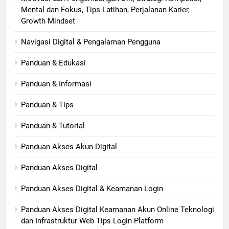
Mental dan Fokus, Tips Latihan, Perjalanan Karier,
Growth Mindset
Navigasi Digital & Pengalaman Pengguna
Panduan & Edukasi
Panduan & Informasi
Panduan & Tips
Panduan & Tutorial
Panduan Akses Akun Digital
Panduan Akses Digital
Panduan Akses Digital & Keamanan Login
Panduan Akses Digital Keamanan Akun Online Teknologi
dan Infrastruktur Web Tips Login Platform