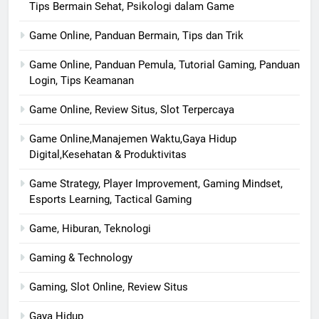
Tips Bermain Sehat, Psikologi dalam Game
Game Online, Panduan Bermain, Tips dan Trik
Game Online, Panduan Pemula, Tutorial Gaming, Panduan
Login, Tips Keamanan
Game Online, Review Situs, Slot Terpercaya
Game Online,Manajemen Waktu,Gaya Hidup
Digital,Kesehatan & Produktivitas
Game Strategy, Player Improvement, Gaming Mindset,
Esports Learning, Tactical Gaming
Game, Hiburan, Teknologi
Gaming & Technology
Gaming, Slot Online, Review Situs
Gaya Hidup