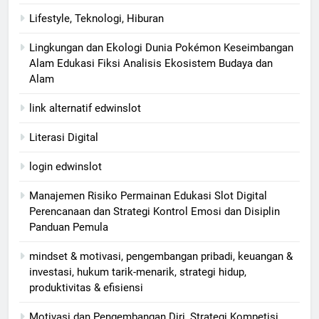
Lifestyle, Teknologi, Hiburan
Lingkungan dan Ekologi Dunia Pokémon Keseimbangan
Alam Edukasi Fiksi Analisis Ekosistem Budaya dan
Alam
link alternatif edwinslot
Literasi Digital
login edwinslot
Manajemen Risiko Permainan Edukasi Slot Digital
Perencanaan dan Strategi Kontrol Emosi dan Disiplin
Panduan Pemula
mindset & motivasi, pengembangan pribadi, keuangan &
investasi, hukum tarik-menarik, strategi hidup,
produktivitas & efisiensi
Motivasi dan Pengembangan Diri, Strategi Kompetisi,