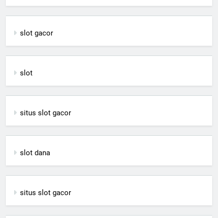
slot gacor
slot
situs slot gacor
slot dana
situs slot gacor