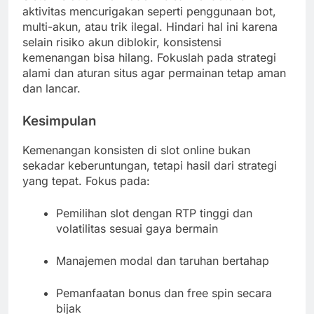
aktivitas mencurigakan seperti penggunaan bot,
multi-akun, atau trik ilegal. Hindari hal ini karena
selain risiko akun diblokir, konsistensi
kemenangan bisa hilang. Fokuslah pada strategi
alami dan aturan situs agar permainan tetap aman
dan lancar.
Kesimpulan
Kemenangan konsisten di slot online bukan
sekadar keberuntungan, tetapi hasil dari strategi
yang tepat. Fokus pada:
Pemilihan slot dengan RTP tinggi dan
volatilitas sesuai gaya bermain
Manajemen modal dan taruhan bertahap
Pemanfaatan bonus dan free spin secara
bijak