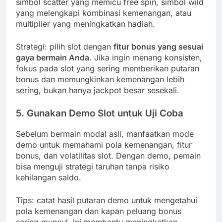
simbol scatter yang memicu free spin, simbol wild
yang melengkapi kombinasi kemenangan, atau
multiplier yang meningkatkan hadiah.
Strategi: pilih slot dengan
fitur bonus yang sesuai
gaya bermain Anda
. Jika ingin menang konsisten,
fokus pada slot yang sering memberikan putaran
bonus dan memungkinkan kemenangan lebih
sering, bukan hanya jackpot besar sesekali.
5. Gunakan Demo Slot untuk Uji Coba
Sebelum bermain modal asli, manfaatkan mode
demo untuk memahami pola kemenangan, fitur
bonus, dan volatilitas slot. Dengan demo, pemain
bisa menguji strategi taruhan tanpa risiko
kehilangan saldo.
Tips: catat hasil putaran demo untuk mengetahui
pola kemenangan dan kapan peluang bonus
sering muncul. Ini membantu meningkatkan