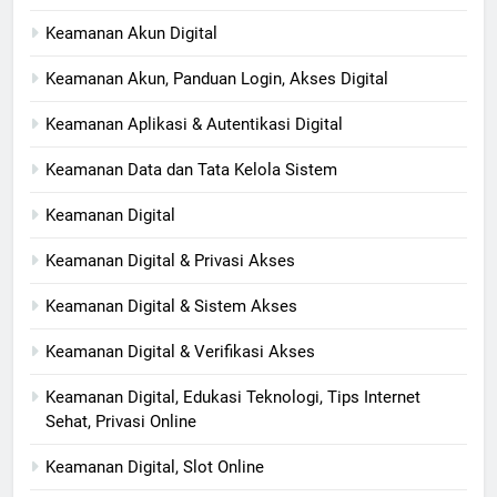
Keamanan Akun Digital
Keamanan Akun, Panduan Login, Akses Digital
Keamanan Aplikasi & Autentikasi Digital
Keamanan Data dan Tata Kelola Sistem
Keamanan Digital
Keamanan Digital & Privasi Akses
Keamanan Digital & Sistem Akses
Keamanan Digital & Verifikasi Akses
Keamanan Digital, Edukasi Teknologi, Tips Internet
Sehat, Privasi Online
Keamanan Digital, Slot Online