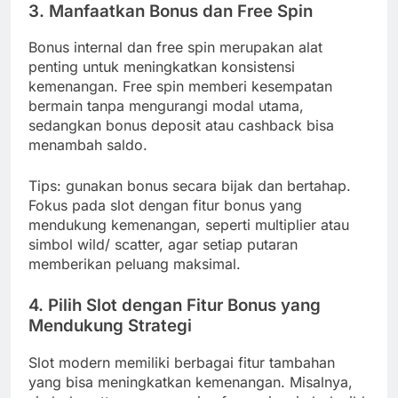
3. Manfaatkan Bonus dan Free Spin
Bonus internal dan free spin merupakan alat
penting untuk meningkatkan konsistensi
kemenangan. Free spin memberi kesempatan
bermain tanpa mengurangi modal utama,
sedangkan bonus deposit atau cashback bisa
menambah saldo.
Tips: gunakan bonus secara bijak dan bertahap.
Fokus pada slot dengan fitur bonus yang
mendukung kemenangan, seperti multiplier atau
simbol wild/ scatter, agar setiap putaran
memberikan peluang maksimal.
4. Pilih Slot dengan Fitur Bonus yang
Mendukung Strategi
Slot modern memiliki berbagai fitur tambahan
yang bisa meningkatkan kemenangan. Misalnya,