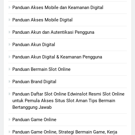
Panduan Akses Mobile dan Keamanan Digital
Panduan Akses Mobile Digital
Panduan Akun dan Autentikasi Pengguna
Panduan Akun Digital
Panduan Akun Digital & Keamanan Pengguna
Panduan Bermain Slot Online
Panduan Brand Digital
Panduan Daftar Slot Online Edwinslot Resmi Slot Online
untuk Pemula Akses Situs Slot Aman Tips Bermain
Bertanggung Jawab
Panduan Game Online
Panduan Game Online, Strategi Bermain Game, Kerja