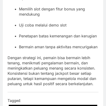
Memilih slot dengan fitur bonus yang
mendukung
Uji coba melalui demo slot
Penetapan batas kemenangan dan kerugian
Bermain aman tanpa aktivitas mencurigakan
Dengan strategi ini, pemain bisa bermain lebih
tenang, menikmati pengalaman bermain, dan
meningkatkan peluang menang secara konsisten.
Konsistensi bukan tentang jackpot besar setiap
putaran, tetapi kemampuan mengelola modal dan
peluang untuk hasil positif secara berkelanjutan.
Tagged: