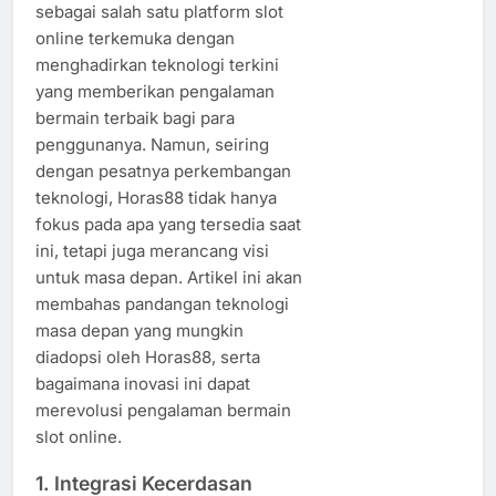
sebagai salah satu platform slot
online terkemuka dengan
menghadirkan teknologi terkini
yang memberikan pengalaman
bermain terbaik bagi para
penggunanya. Namun, seiring
dengan pesatnya perkembangan
teknologi, Horas88 tidak hanya
fokus pada apa yang tersedia saat
ini, tetapi juga merancang visi
untuk masa depan. Artikel ini akan
membahas pandangan teknologi
masa depan yang mungkin
diadopsi oleh Horas88, serta
bagaimana inovasi ini dapat
merevolusi pengalaman bermain
slot online.
1. Integrasi Kecerdasan