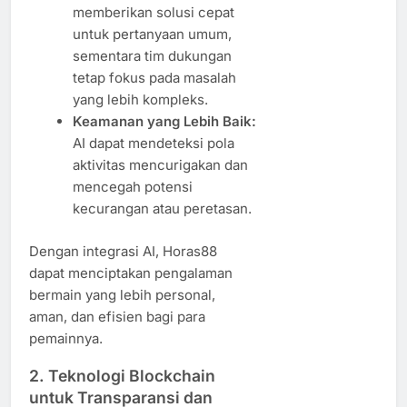
memberikan solusi cepat
untuk pertanyaan umum,
sementara tim dukungan
tetap fokus pada masalah
yang lebih kompleks.
Keamanan yang Lebih Baik:
AI dapat mendeteksi pola
aktivitas mencurigakan dan
mencegah potensi
kecurangan atau peretasan.
Dengan integrasi AI, Horas88
dapat menciptakan pengalaman
bermain yang lebih personal,
aman, dan efisien bagi para
pemainnya.
2. Teknologi Blockchain
untuk Transparansi dan