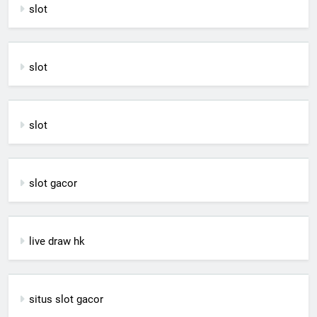
slot
slot
slot
slot gacor
live draw hk
situs slot gacor