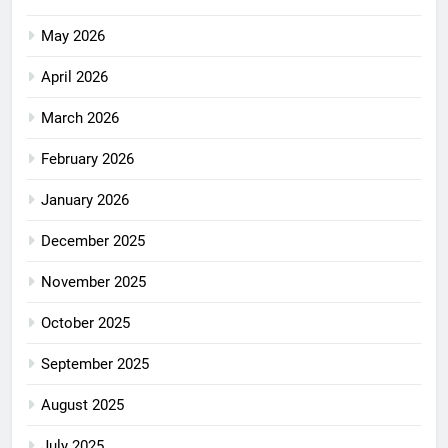
May 2026
April 2026
March 2026
February 2026
January 2026
December 2025
November 2025
October 2025
September 2025
August 2025
July 2025