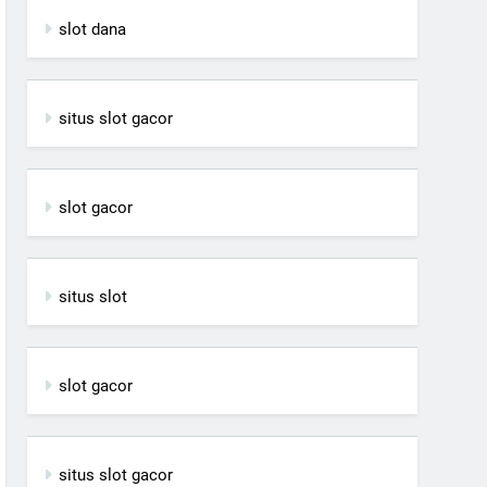
slot dana
situs slot gacor
slot gacor
situs slot
slot gacor
situs slot gacor