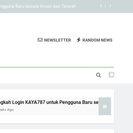
ngguna Baru secara Aman dan Terarah
ngguna Baru secara Aman dan Terarah
A787 Telah Dimasukkan dengan Benar
NEWSLETTER
RANDOM NEWS
EDWINSLOT Login bagi Pengguna Baru
ngguna Baru secara Aman dan Terarah
 Yang Membantu Anda Mengambil Keputusan Yang Tepat.
ngguna Baru secara Aman dan Terarah
A787 Telah Dimasukkan dengan Benar
KAYA787 untuk Pengguna Baru secara Aman dan Terarah