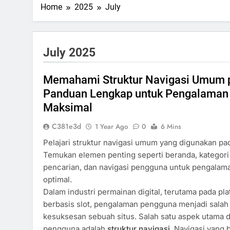
Home
2025
July
July 2025
Memahami Struktur Navigasi Umum pa
Panduan Lengkap untuk Pengalaman
Maksimal
C381e3d
1 Year Ago
0
6 Mins
Pelajari struktur navigasi umum yang digunakan p
Temukan elemen penting seperti beranda, kategori 
pencarian, dan navigasi pengguna untuk pengalam
optimal.
Dalam industri permainan digital, terutama pada pl
berbasis slot, pengalaman pengguna menjadi salah 
kesuksesan sebuah situs. Salah satu aspek utama 
pengguna adalah
struktur navigasi
. Navigasi yang 