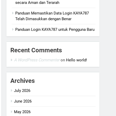
secara Aman dan Terarah
Panduan Memastikan Data Login KAYA787
Telah Dimasukkan dengan Benar
Panduan Login KAYA787 untuk Pengguna Baru
Recent Comments
A WordPress Commenter
on
Hello world!
Archives
July 2026
June 2026
May 2026