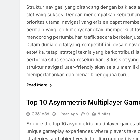
Struktur navigasi yang dirancang dengan baik adalah
slot yang sukses. Dengan menempatkan kebutuhan
prioritas utama, navigasi yang efisien dapat memb
bermain yang lebih menyenangkan, memperkuat loy
mendorong pertumbuhan trafik secara berkelanjuta
Dalam dunia digital yang kompetitif ini, desain nav
estetika, tetapi strategi teknis yang berkontribusi 
performa situs secara keseluruhan. Situs slot ya
struktur navigasi user-friendly akan selalu memili
mempertahankan dan menarik pengguna baru.
Read More
Top 10 Asymmetric Multiplayer Gam
C381e3d
1 Year Ago
0
5 Mins
Explore the top 10 asymmetric multiplayer games o
unique gameplay experiences where players take on
strategies, and objectives in thrilling competitive 