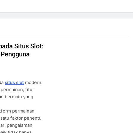
da Situs Slot:
 Pengguna
ada
situs slot
modern.
permainan, fitur
an bermain yang
atform permainan
satu faktor penentu
dari pengalaman
baik tidak hanya