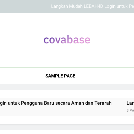
Langkah Mudah LEBAH4D Login untuk Pe
Langkah Login KAYA787 untuk Pe
Panduan Memastikan Data Login KAY
Langkah Mudah 
abase
Langkah Mudah LEBAH4D Login untuk Pe
Solusi Database Dan Analisis Data Dari Covabase. Teknologi
Langkah Login KAYA787 untuk Pe
SAMPLE PAGE
Panduan Memastikan Data Login KAY
ngguna Baru secara Aman dan Terarah
Langkah Login 
3 Weeks Ago