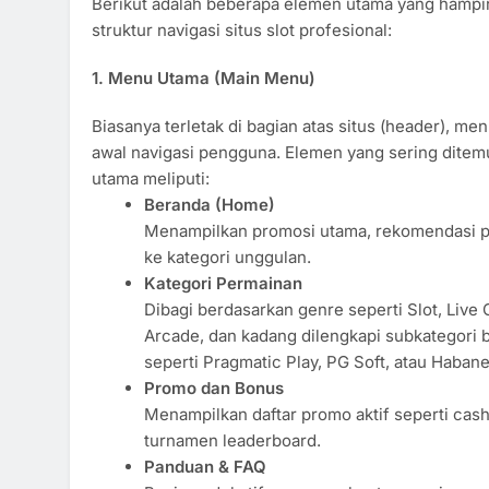
Berikut adalah beberapa elemen utama yang hampir
struktur navigasi situs slot profesional:
1.
Menu Utama (Main Menu)
Biasanya terletak di bagian atas situs (header), menu
awal navigasi pengguna. Elemen yang sering dite
utama meliputi:
Beranda (Home)
Menampilkan promosi utama, rekomendasi p
ke kategori unggulan.
Kategori Permainan
Dibagi berdasarkan genre seperti Slot, Live
Arcade, dan kadang dilengkapi subkategori 
seperti Pragmatic Play, PG Soft, atau Habane
Promo dan Bonus
Menampilkan daftar promo aktif seperti cash
turnamen leaderboard.
Panduan & FAQ