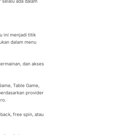
 selalu ada dalam
 ini menjadi titik
mukan dalam menu
ermainan, dan akses
 Game, Table Game,
berdasarkan provider
ro.
back, free spin, atau