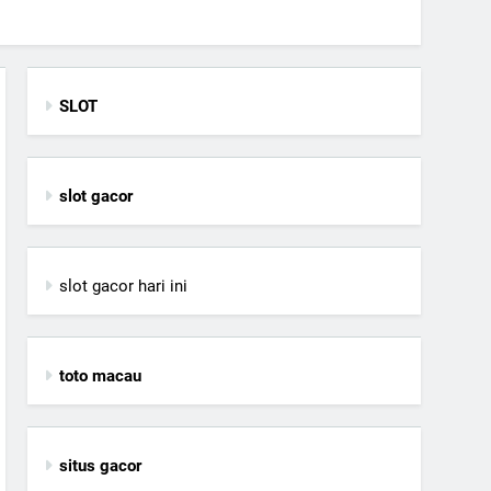
SLOT
slot gacor
slot gacor hari ini
toto macau
situs gacor