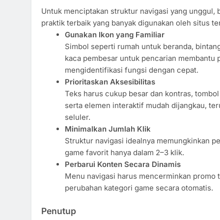
Untuk menciptakan struktur navigasi yang unggul, 
praktik terbaik yang banyak digunakan oleh situs t
Gunakan Ikon yang Familiar
Simbol seperti rumah untuk beranda, bintang
kaca pembesar untuk pencarian membantu 
mengidentifikasi fungsi dengan cepat.
Prioritaskan Aksesibilitas
Teks harus cukup besar dan kontras, tombol ti
serta elemen interaktif mudah dijangkau, te
seluler.
Minimalkan Jumlah Klik
Struktur navigasi idealnya memungkinkan 
game favorit hanya dalam 2–3 klik.
Perbarui Konten Secara Dinamis
Menu navigasi harus mencerminkan promo t
perubahan kategori game secara otomatis.
Penutup