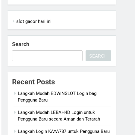
slot gacor hari ini
Search
SEARCH
Recent Posts
Langkah Mudah EDWINSLOT Login bagi
Pengguna Baru
Langkah Mudah LEBAH4D Login untuk
Pengguna Baru secara Aman dan Terarah
Langkah Login KAYA787 untuk Pengguna Baru