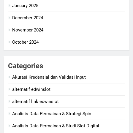
January 2025
December 2024
November 2024
October 2024
Categories
Akurasi Kredensial dan Validasi Input
alternatif edwinslot
alternatif link edwinslot
Analisis Data Permainan & Strategi Spin
Analisis Data Permainan & Studi Slot Digital