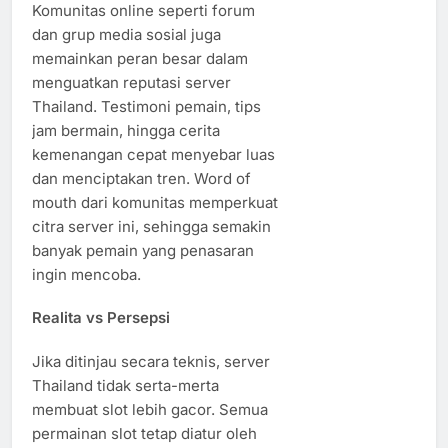
Komunitas online seperti forum
dan grup media sosial juga
memainkan peran besar dalam
menguatkan reputasi server
Thailand. Testimoni pemain, tips
jam bermain, hingga cerita
kemenangan cepat menyebar luas
dan menciptakan tren. Word of
mouth dari komunitas memperkuat
citra server ini, sehingga semakin
banyak pemain yang penasaran
ingin mencoba.
Realita vs Persepsi
Jika ditinjau secara teknis, server
Thailand tidak serta-merta
membuat slot lebih gacor. Semua
permainan slot tetap diatur oleh