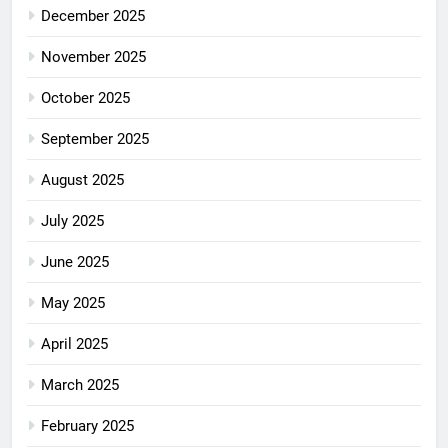
December 2025
November 2025
October 2025
September 2025
August 2025
July 2025
June 2025
May 2025
April 2025
March 2025
February 2025