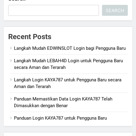
SEARCH
Recent Posts
Langkah Mudah EDWINSLOT Login bagi Pengguna Baru
Langkah Mudah LEBAH4D Login untuk Pengguna Baru
secara Aman dan Terarah
Langkah Login KAYA787 untuk Pengguna Baru secara
Aman dan Terarah
Panduan Memastikan Data Login KAYA787 Telah
Dimasukkan dengan Benar
Panduan Login KAYA787 untuk Pengguna Baru