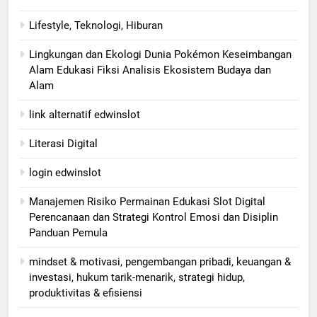
Lifestyle, Teknologi, Hiburan
Lingkungan dan Ekologi Dunia Pokémon Keseimbangan
Alam Edukasi Fiksi Analisis Ekosistem Budaya dan
Alam
link alternatif edwinslot
Literasi Digital
login edwinslot
Manajemen Risiko Permainan Edukasi Slot Digital
Perencanaan dan Strategi Kontrol Emosi dan Disiplin
Panduan Pemula
mindset & motivasi, pengembangan pribadi, keuangan &
investasi, hukum tarik-menarik, strategi hidup,
produktivitas & efisiensi