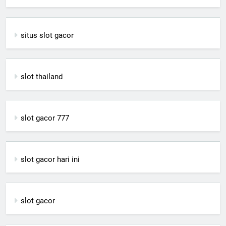
situs slot gacor
slot thailand
slot gacor 777
slot gacor hari ini
slot gacor