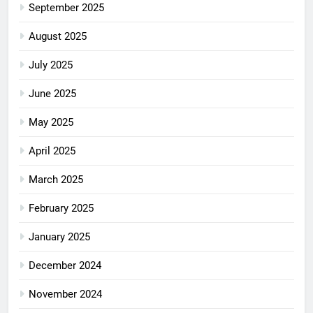
September 2025
August 2025
July 2025
June 2025
May 2025
April 2025
March 2025
February 2025
January 2025
December 2024
November 2024