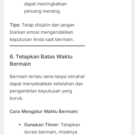
dapat meningkatkan
peluang menang.
Tips:
Tetap disiplin dan jangan
biarkan emosi mengendalikan
keputusan Anda saat bermain.
6.
Tetapkan Batas Waktu
Bermain
Bermain terlalu lama tanpa istirahat
dapat menyebabkan kelelahan dan
pengambilan keputusan yang
buruk.
Cara Mengatur Waktu Bermain:
Gunakan Timer:
Tetapkan
durasi bermain, misalnya