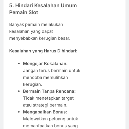
5.
Hindari Kesalahan Umum
Pemain Slot
Banyak pemain melakukan
kesalahan yang dapat
menyebabkan kerugian besar.
Kesalahan yang Harus Dihindari:
Mengejar Kekalahan:
Jangan terus bermain untuk
mencoba memulihkan
kerugian.
Bermain Tanpa Rencana:
Tidak menetapkan target
atau strategi bermain.
Mengabaikan Bonus:
Melewatkan peluang untuk
memanfaatkan bonus yang