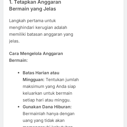
1.
Tetapkan Anggaran
Bermain yang Jelas
Langkah pertama untuk
menghindari kerugian adalah
memiliki batasan anggaran yang
jelas.
Cara Mengelola Anggaran
Bermain:
Batas Harian atau
Mingguan:
Tentukan jumlah
maksimum yang Anda siap
keluarkan untuk bermain
setiap hari atau minggu.
Gunakan Dana Hiburan:
Bermainlah hanya dengan
uang yang tidak akan