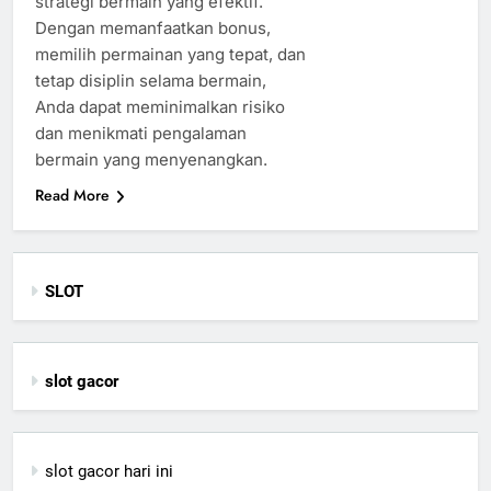
strategi bermain yang efektif.
Dengan memanfaatkan bonus,
memilih permainan yang tepat, dan
tetap disiplin selama bermain,
Anda dapat meminimalkan risiko
dan menikmati pengalaman
bermain yang menyenangkan.
Read More
SLOT
slot gacor
slot gacor hari ini