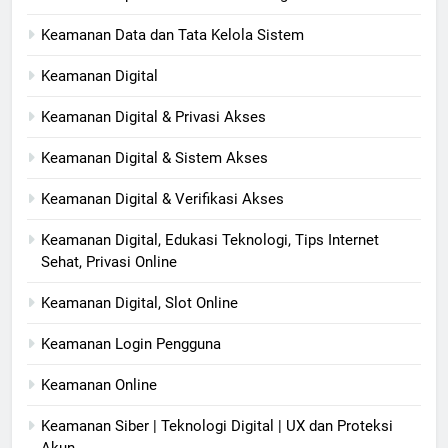
Keamanan Data dan Tata Kelola Sistem
Keamanan Digital
Keamanan Digital & Privasi Akses
Keamanan Digital & Sistem Akses
Keamanan Digital & Verifikasi Akses
Keamanan Digital, Edukasi Teknologi, Tips Internet
Sehat, Privasi Online
Keamanan Digital, Slot Online
Keamanan Login Pengguna
Keamanan Online
Keamanan Siber | Teknologi Digital | UX dan Proteksi