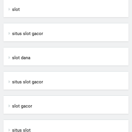
slot
situs slot gacor
slot dana
situs slot gacor
slot gacor
situs slot