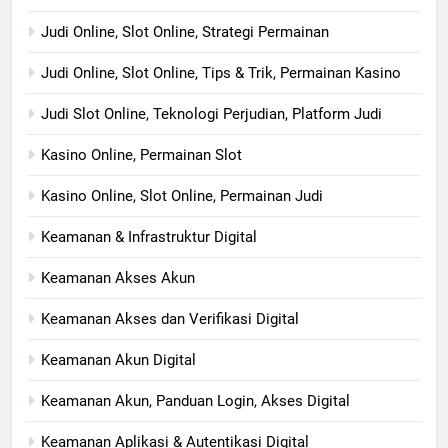
Judi Online, Slot Online, Strategi Permainan
Judi Online, Slot Online, Tips & Trik, Permainan Kasino
Judi Slot Online, Teknologi Perjudian, Platform Judi
Kasino Online, Permainan Slot
Kasino Online, Slot Online, Permainan Judi
Keamanan & Infrastruktur Digital
Keamanan Akses Akun
Keamanan Akses dan Verifikasi Digital
Keamanan Akun Digital
Keamanan Akun, Panduan Login, Akses Digital
Keamanan Aplikasi & Autentikasi Digital