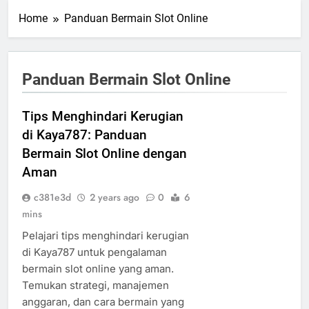
Home
Panduan Bermain Slot Online
Panduan Bermain Slot Online
Tips Menghindari Kerugian
di Kaya787: Panduan
Bermain Slot Online dengan
Aman
c381e3d
2 years ago
0
6
mins
Pelajari tips menghindari kerugian
di Kaya787 untuk pengalaman
bermain slot online yang aman.
Temukan strategi, manajemen
anggaran, dan cara bermain yang