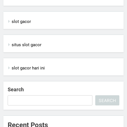
slot gacor
situs slot gacor
slot gacor hari ini
Search
SEARCH
Recent Posts