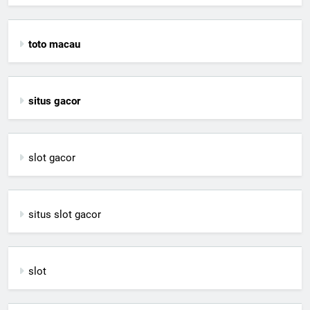
toto macau
situs gacor
slot gacor
situs slot gacor
slot