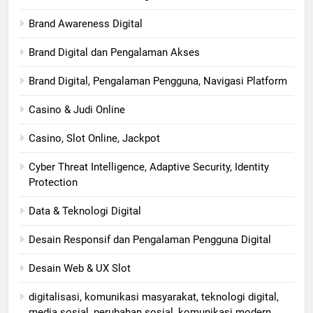
Brand Awareness Digital
Brand Digital dan Pengalaman Akses
Brand Digital, Pengalaman Pengguna, Navigasi Platform
Casino & Judi Online
Casino, Slot Online, Jackpot
Cyber Threat Intelligence, Adaptive Security, Identity
Protection
Data & Teknologi Digital
Desain Responsif dan Pengalaman Pengguna Digital
Desain Web & UX Slot
digitalisasi, komunikasi masyarakat, teknologi digital,
media sosial, perubahan sosial, komunikasi modern,