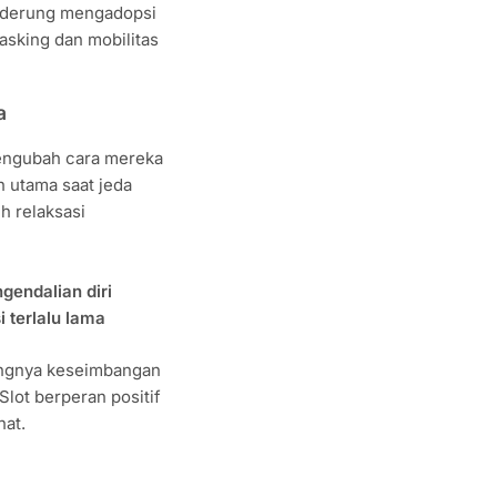
enderung mengadopsi
asking dan mobilitas
a
engubah cara mereka
n utama saat jeda
h relaksasi
gendalian diri
i terlalu lama
ingnya keseimbangan
Slot berperan positif
hat.