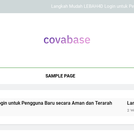
Langkah Mudah LEBAH4D Login untuk Pe
Langkah Login KAYA787 untuk Pe
Panduan Memastikan Data Login KAY
Langkah Mudah 
abase
Langkah Mudah LEBAH4D Login untuk Pe
Solusi Database Dan Analisis Data Dari Covabase. Teknologi
Langkah Login KAYA787 untuk Pe
SAMPLE PAGE
Panduan Memastikan Data Login KAY
ngguna Baru secara Aman dan Terarah
Langkah Login 
2 Weeks Ago