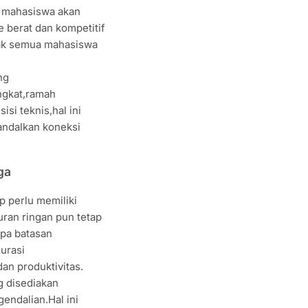
n mahasiswa akan
 berat dan kompetitif
dak semua mahasiswa
ng
angkat,ramah
si teknis,hal ini
ndalkan koneksi
ga
 perlu memiliki
ran ringan pun tetap
npa batasan
urasi
an produktivitas.
g disediakan
endalian.Hal ini