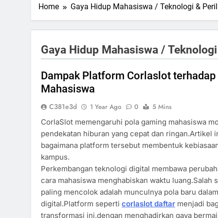
Home
Gaya Hidup Mahasiswa / Teknologi & Peril
Gaya Hidup Mahasiswa / Teknologi &
Dampak Platform Corlaslot terhadap
Mahasiswa
C381e3d
1 Year Ago
0
5 Mins
CorlaSlot memengaruhi pola gaming mahasiswa mo
pendekatan hiburan yang cepat dan ringan.Artikel
bagaimana platform tersebut membentuk kebiasaan 
kampus.
Perkembangan teknologi digital membawa perubaha
cara mahasiswa menghabiskan waktu luang.Salah 
paling mencolok adalah munculnya pola baru dala
digital.Platform seperti
corlaslot daftar
menjadi bag
transformasi ini,dengan menghadirkan gaya berma