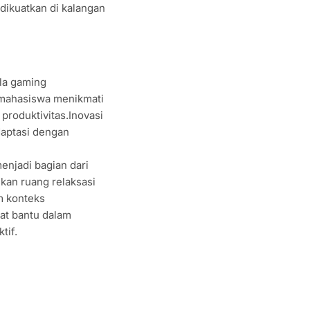
s dikuatkan di kalangan
la gaming
 mahasiswa menikmati
produktivitas.Inovasi
daptasi dengan
njadi bagian dari
kan ruang relaksasi
m konteks
lat bantu dalam
tif.