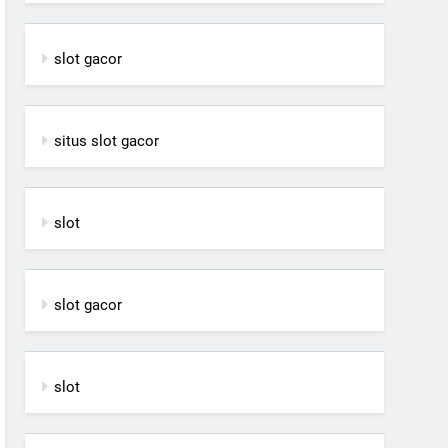
slot gacor
situs slot gacor
slot
slot gacor
slot