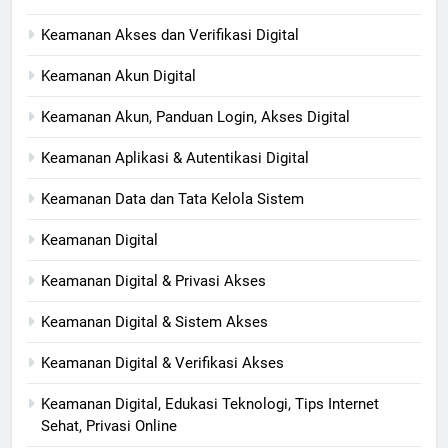
Keamanan Akses dan Verifikasi Digital
Keamanan Akun Digital
Keamanan Akun, Panduan Login, Akses Digital
Keamanan Aplikasi & Autentikasi Digital
Keamanan Data dan Tata Kelola Sistem
Keamanan Digital
Keamanan Digital & Privasi Akses
Keamanan Digital & Sistem Akses
Keamanan Digital & Verifikasi Akses
Keamanan Digital, Edukasi Teknologi, Tips Internet
Sehat, Privasi Online