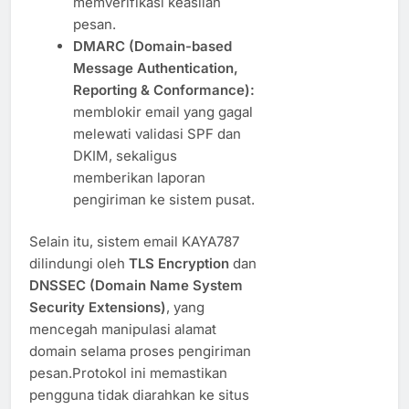
memverifikasi keaslian
pesan.
DMARC (Domain-based
Message Authentication,
Reporting & Conformance):
memblokir email yang gagal
melewati validasi SPF dan
DKIM, sekaligus
memberikan laporan
pengiriman ke sistem pusat.
Selain itu, sistem email KAYA787
dilindungi oleh
TLS Encryption
dan
DNSSEC (Domain Name System
Security Extensions)
, yang
mencegah manipulasi alamat
domain selama proses pengiriman
pesan.Protokol ini memastikan
pengguna tidak diarahkan ke situs