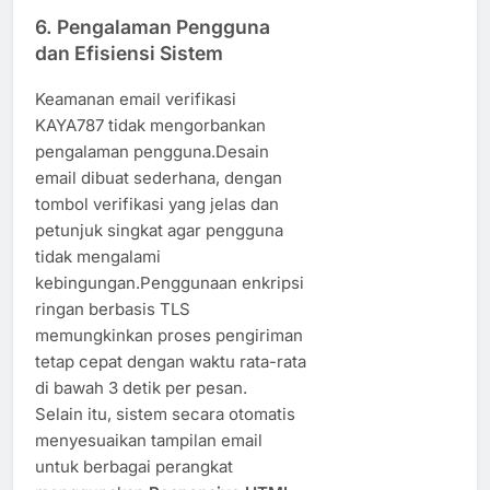
6. Pengalaman Pengguna
dan Efisiensi Sistem
Keamanan email verifikasi
KAYA787 tidak mengorbankan
pengalaman pengguna.Desain
email dibuat sederhana, dengan
tombol verifikasi yang jelas dan
petunjuk singkat agar pengguna
tidak mengalami
kebingungan.Penggunaan enkripsi
ringan berbasis TLS
memungkinkan proses pengiriman
tetap cepat dengan waktu rata-rata
di bawah 3 detik per pesan.
Selain itu, sistem secara otomatis
menyesuaikan tampilan email
untuk berbagai perangkat