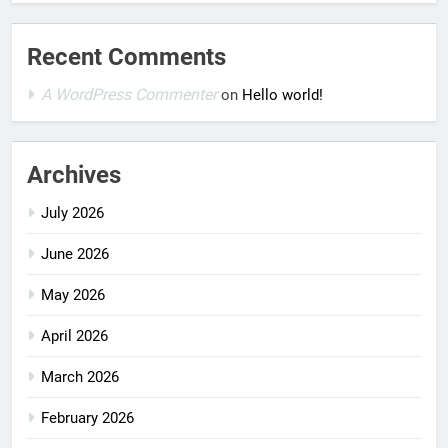
Recent Comments
A WordPress Commenter
on
Hello world!
Archives
July 2026
June 2026
May 2026
April 2026
March 2026
February 2026