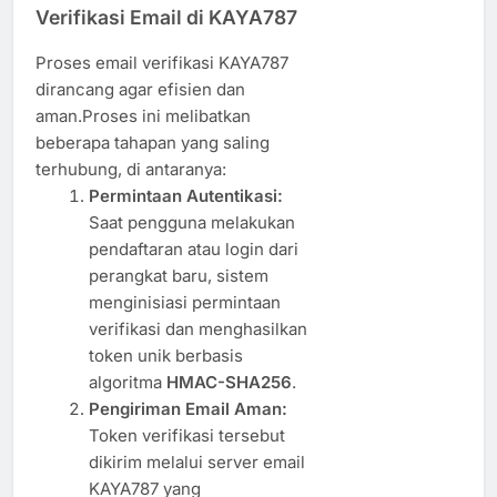
Verifikasi Email di KAYA787
Proses email verifikasi KAYA787
dirancang agar efisien dan
aman.Proses ini melibatkan
beberapa tahapan yang saling
terhubung, di antaranya:
Permintaan Autentikasi:
Saat pengguna melakukan
pendaftaran atau login dari
perangkat baru, sistem
menginisiasi permintaan
verifikasi dan menghasilkan
token unik berbasis
algoritma
HMAC-SHA256
.
Pengiriman Email Aman:
Token verifikasi tersebut
dikirim melalui server email
KAYA787 yang