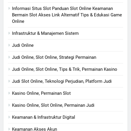
Informasi Situs Slot Panduan Slot Online Keamanan
Bermain Slot Akses Link Alternatif Tips & Edukasi Game
Online
Infrastruktur & Manajemen Sistem
Judi Online
Judi Online, Slot Online, Strategi Permainan
Judi Online, Slot Online, Tips & Trik, Permainan Kasino
Judi Slot Online, Teknologi Perjudian, Platform Judi
Kasino Online, Permainan Slot
Kasino Online, Slot Online, Permainan Judi
Keamanan & Infrastruktur Digital
Keamanan Akses Akun