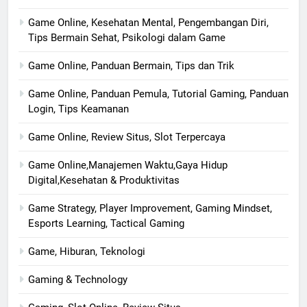
Game Online, Kesehatan Mental, Pengembangan Diri,
Tips Bermain Sehat, Psikologi dalam Game
Game Online, Panduan Bermain, Tips dan Trik
Game Online, Panduan Pemula, Tutorial Gaming, Panduan
Login, Tips Keamanan
Game Online, Review Situs, Slot Terpercaya
Game Online,Manajemen Waktu,Gaya Hidup
Digital,Kesehatan & Produktivitas
Game Strategy, Player Improvement, Gaming Mindset,
Esports Learning, Tactical Gaming
Game, Hiburan, Teknologi
Gaming & Technology