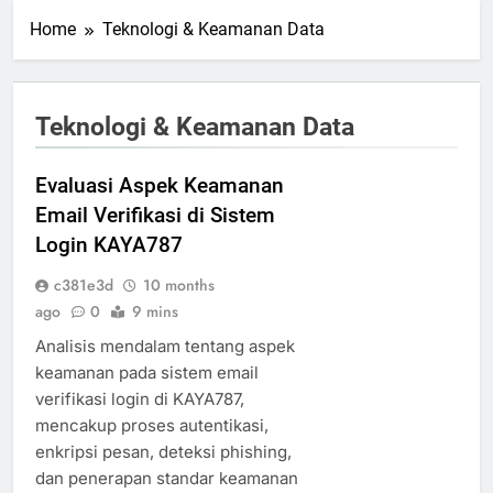
Home
Teknologi & Keamanan Data
Teknologi & Keamanan Data
Evaluasi Aspek Keamanan
Email Verifikasi di Sistem
Login KAYA787
c381e3d
10 months
ago
0
9 mins
Analisis mendalam tentang aspek
keamanan pada sistem email
verifikasi login di KAYA787,
mencakup proses autentikasi,
enkripsi pesan, deteksi phishing,
dan penerapan standar keamanan