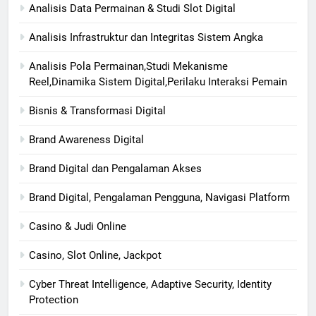
Analisis Data Permainan & Studi Slot Digital
Analisis Infrastruktur dan Integritas Sistem Angka
Analisis Pola Permainan,Studi Mekanisme
Reel,Dinamika Sistem Digital,Perilaku Interaksi Pemain
Bisnis & Transformasi Digital
Brand Awareness Digital
Brand Digital dan Pengalaman Akses
Brand Digital, Pengalaman Pengguna, Navigasi Platform
Casino & Judi Online
Casino, Slot Online, Jackpot
Cyber Threat Intelligence, Adaptive Security, Identity
Protection