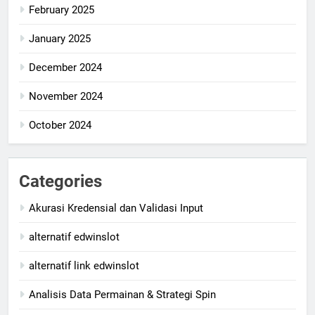
February 2025
January 2025
December 2024
November 2024
October 2024
Categories
Akurasi Kredensial dan Validasi Input
alternatif edwinslot
alternatif link edwinslot
Analisis Data Permainan & Strategi Spin