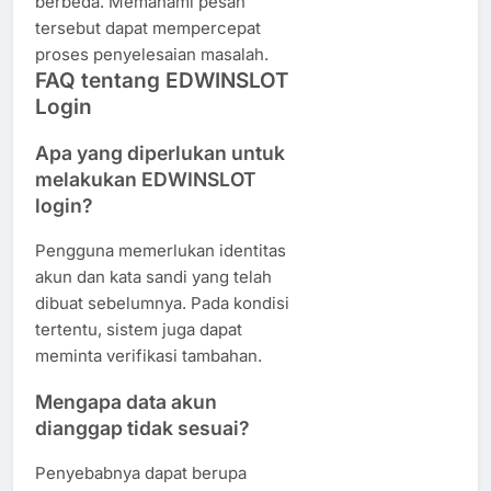
berbeda. Memahami pesan
tersebut dapat mempercepat
proses penyelesaian masalah.
FAQ tentang EDWINSLOT
Login
Apa yang diperlukan untuk
melakukan EDWINSLOT
login?
Pengguna memerlukan identitas
akun dan kata sandi yang telah
dibuat sebelumnya. Pada kondisi
tertentu, sistem juga dapat
meminta verifikasi tambahan.
Mengapa data akun
dianggap tidak sesuai?
Penyebabnya dapat berupa