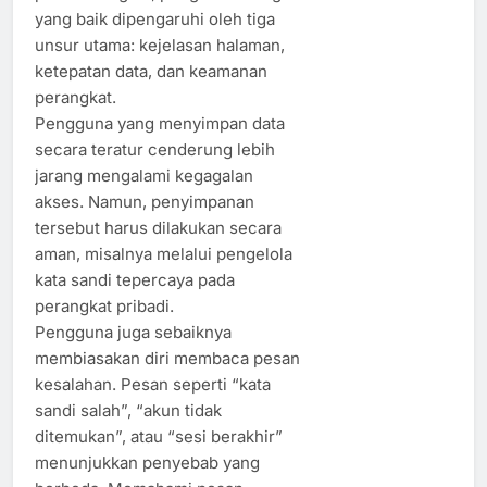
yang baik dipengaruhi oleh tiga
unsur utama: kejelasan halaman,
ketepatan data, dan keamanan
perangkat.
Pengguna yang menyimpan data
secara teratur cenderung lebih
jarang mengalami kegagalan
akses. Namun, penyimpanan
tersebut harus dilakukan secara
aman, misalnya melalui pengelola
kata sandi tepercaya pada
perangkat pribadi.
Pengguna juga sebaiknya
membiasakan diri membaca pesan
kesalahan. Pesan seperti “kata
sandi salah”, “akun tidak
ditemukan”, atau “sesi berakhir”
menunjukkan penyebab yang