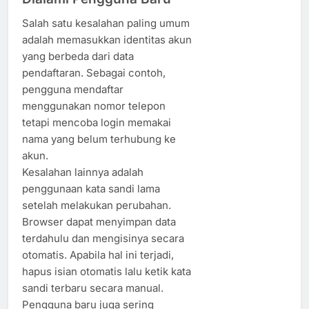
Salah satu kesalahan paling umum
adalah memasukkan identitas akun
yang berbeda dari data
pendaftaran. Sebagai contoh,
pengguna mendaftar
menggunakan nomor telepon
tetapi mencoba login memakai
nama yang belum terhubung ke
akun.
Kesalahan lainnya adalah
penggunaan kata sandi lama
setelah melakukan perubahan.
Browser dapat menyimpan data
terdahulu dan mengisinya secara
otomatis. Apabila hal ini terjadi,
hapus isian otomatis lalu ketik kata
sandi terbaru secara manual.
Pengguna baru juga sering