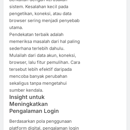
sistem. Kesalahan kecil pada
pengetikan, koneksi, atau data
browser sering menjadi penyebab
utama.
Pendekatan terbaik adalah
memeriksa masalah dari hal paling
sederhana terlebih dahulu.
Mulailah dari data akun, koneksi,
browser, lalu fitur pemulihan. Cara
tersebut lebih efektif daripada
mencoba banyak perubahan
sekaligus tanpa mengetahui
sumber kendala.
Insight untuk
Meningkatkan
Pengalaman Login
Berdasarkan pola penggunaan
platform digital, pengalaman login