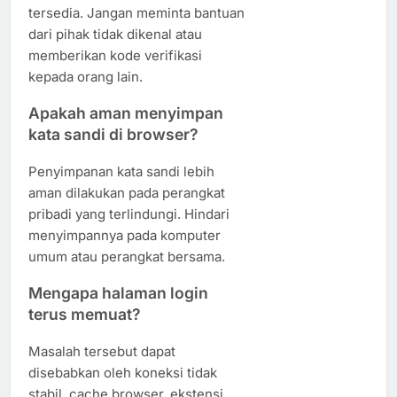
tersedia. Jangan meminta bantuan
dari pihak tidak dikenal atau
memberikan kode verifikasi
kepada orang lain.
Apakah aman menyimpan
kata sandi di browser?
Penyimpanan kata sandi lebih
aman dilakukan pada perangkat
pribadi yang terlindungi. Hindari
menyimpannya pada komputer
umum atau perangkat bersama.
Mengapa halaman login
terus memuat?
Masalah tersebut dapat
disebabkan oleh koneksi tidak
stabil, cache browser, ekstensi