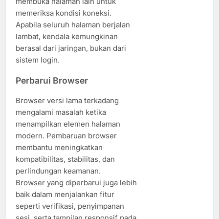
membuka halaman lain untuk
memeriksa kondisi koneksi.
Apabila seluruh halaman berjalan
lambat, kendala kemungkinan
berasal dari jaringan, bukan dari
sistem login.
Perbarui Browser
Browser versi lama terkadang
mengalami masalah ketika
menampilkan elemen halaman
modern. Pembaruan browser
membantu meningkatkan
kompatibilitas, stabilitas, dan
perlindungan keamanan.
Browser yang diperbarui juga lebih
baik dalam menjalankan fitur
seperti verifikasi, penyimpanan
sesi, serta tampilan responsif pada