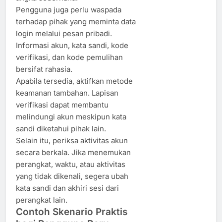
Pengguna juga perlu waspada
terhadap pihak yang meminta data
login melalui pesan pribadi.
Informasi akun, kata sandi, kode
verifikasi, dan kode pemulihan
bersifat rahasia.
Apabila tersedia, aktifkan metode
keamanan tambahan. Lapisan
verifikasi dapat membantu
melindungi akun meskipun kata
sandi diketahui pihak lain.
Selain itu, periksa aktivitas akun
secara berkala. Jika menemukan
perangkat, waktu, atau aktivitas
yang tidak dikenali, segera ubah
kata sandi dan akhiri sesi dari
perangkat lain.
Contoh Skenario Praktis