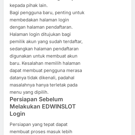
kepada pihak lain.
Bagi pengguna baru, penting untuk
membedakan halaman login
dengan halaman pendaftaran.
Halaman login ditujukan bagi
pemilik akun yang sudah terdaftar,
sedangkan halaman pendaftaran
digunakan untuk membuat akun
baru. Kesalahan memilih halaman
dapat membuat pengguna merasa
datanya tidak dikenali, padahal
masalahnya hanya terletak pada
menu yang dipilih.
Persiapan Sebelum
Melakukan EDWINSLOT
Login
Persiapan yang tepat dapat
membuat proses masuk lebih