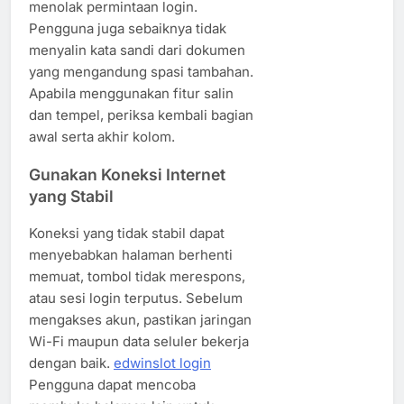
menolak permintaan login.
Pengguna juga sebaiknya tidak
menyalin kata sandi dari dokumen
yang mengandung spasi tambahan.
Apabila menggunakan fitur salin
dan tempel, periksa kembali bagian
awal serta akhir kolom.
Gunakan Koneksi Internet
yang Stabil
Koneksi yang tidak stabil dapat
menyebabkan halaman berhenti
memuat, tombol tidak merespons,
atau sesi login terputus. Sebelum
mengakses akun, pastikan jaringan
Wi-Fi maupun data seluler bekerja
dengan baik.
edwinslot login
Pengguna dapat mencoba