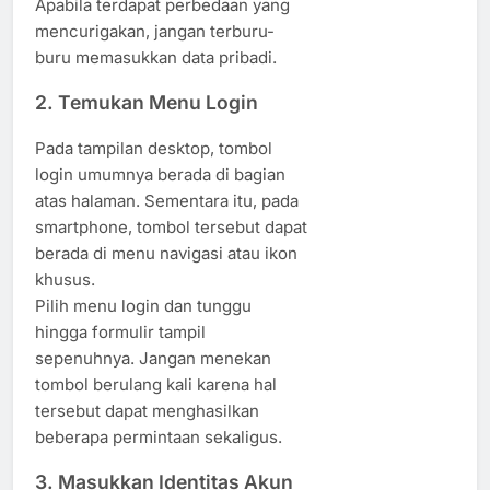
Apabila terdapat perbedaan yang
mencurigakan, jangan terburu-
buru memasukkan data pribadi.
2. Temukan Menu Login
Pada tampilan desktop, tombol
login umumnya berada di bagian
atas halaman. Sementara itu, pada
smartphone, tombol tersebut dapat
berada di menu navigasi atau ikon
khusus.
Pilih menu login dan tunggu
hingga formulir tampil
sepenuhnya. Jangan menekan
tombol berulang kali karena hal
tersebut dapat menghasilkan
beberapa permintaan sekaligus.
3. Masukkan Identitas Akun