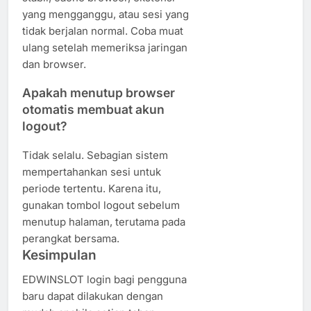
yang mengganggu, atau sesi yang
tidak berjalan normal. Coba muat
ulang setelah memeriksa jaringan
dan browser.
Apakah menutup browser
otomatis membuat akun
logout?
Tidak selalu. Sebagian sistem
mempertahankan sesi untuk
periode tertentu. Karena itu,
gunakan tombol logout sebelum
menutup halaman, terutama pada
perangkat bersama.
Kesimpulan
EDWINSLOT login bagi pengguna
baru dapat dilakukan dengan