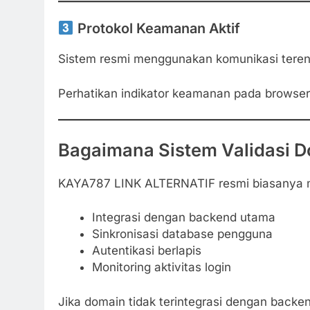
Protokol Keamanan Aktif
Sistem resmi menggunakan komunikasi terenkr
Perhatikan indikator keamanan pada browser
Bagaimana Sistem Validasi D
KAYA787 LINK ALTERNATIF resmi biasanya m
Integrasi dengan backend utama
Sinkronisasi database pengguna
Autentikasi berlapis
Monitoring aktivitas login
Jika domain tidak terintegrasi dengan backen