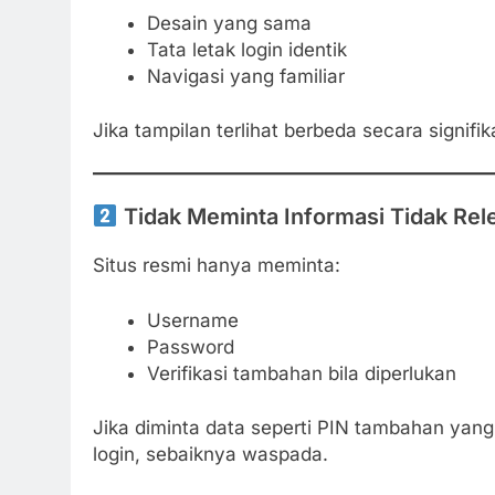
Desain yang sama
Tata letak login identik
Navigasi yang familiar
Jika tampilan terlihat berbeda secara signifik
Tidak Meminta Informasi Tidak Rel
Situs resmi hanya meminta:
Username
Password
Verifikasi tambahan bila diperlukan
Jika diminta data seperti PIN tambahan yang 
login, sebaiknya waspada.