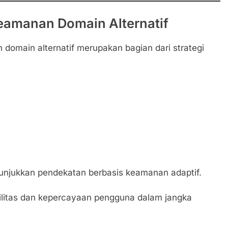
Keamanan Domain Alternatif
domain alternatif merupakan bagian dari strategi
njukkan pendekatan berbasis keamanan adaptif.
bilitas dan kepercayaan pengguna dalam jangka