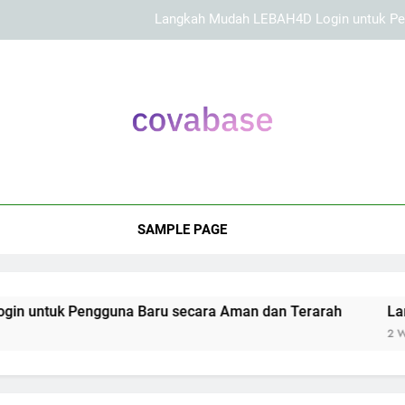
Langkah Mudah LEBAH4D Login untuk Pe
Langkah Login KAYA787 untuk Pe
Panduan Memastikan Data Login KAY
Langkah Mudah 
abase
Langkah Mudah LEBAH4D Login untuk Pe
Solusi Database Dan Analisis Data Dari Covabase. Teknologi
Langkah Login KAYA787 untuk Pe
SAMPLE PAGE
Panduan Memastikan Data Login KAY
ngguna Baru secara Aman dan Terarah
Langkah Login
2 Weeks Ago