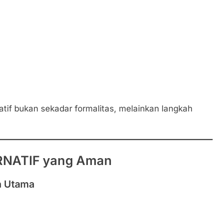
atif bukan sekadar formalitas, melainkan langkah
ERNATIF yang Aman
n Utama