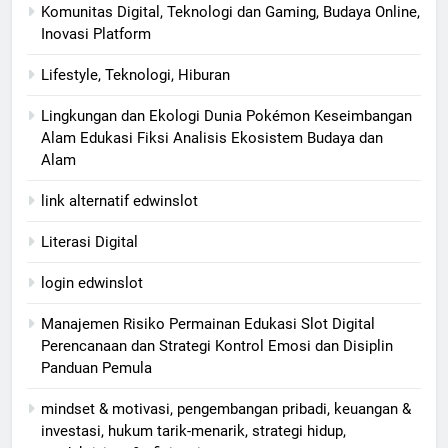
Komunitas Digital, Teknologi dan Gaming, Budaya Online,
Inovasi Platform
Lifestyle, Teknologi, Hiburan
Lingkungan dan Ekologi Dunia Pokémon Keseimbangan
Alam Edukasi Fiksi Analisis Ekosistem Budaya dan
Alam
link alternatif edwinslot
Literasi Digital
login edwinslot
Manajemen Risiko Permainan Edukasi Slot Digital
Perencanaan dan Strategi Kontrol Emosi dan Disiplin
Panduan Pemula
mindset & motivasi, pengembangan pribadi, keuangan &
investasi, hukum tarik-menarik, strategi hidup,