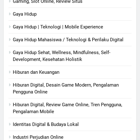
Gaming, Slot Online, Review Situs
Gaya Hidup
Gaya Hidup | Teknologi | Mobile Experience
Gaya Hidup Mahasiswa / Teknologi & Perilaku Digital
Gaya Hidup Sehat, Wellness, Mindfulness, Self-
Development, Kesehatan Holistik
Hiburan dan Keuangan
Hiburan Digital, Desain Game Modern, Pengalaman
Pengguna Online
Hiburan Digital, Review Game Online, Tren Pengguna,
Pengalaman Mobile
Identitas Digital & Budaya Lokal
Industri Perjudian Online