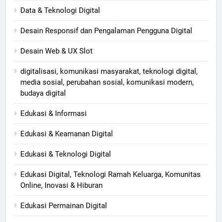
Data & Teknologi Digital
Desain Responsif dan Pengalaman Pengguna Digital
Desain Web & UX Slot
digitalisasi, komunikasi masyarakat, teknologi digital,
media sosial, perubahan sosial, komunikasi modern,
budaya digital
Edukasi & Informasi
Edukasi & Keamanan Digital
Edukasi & Teknologi Digital
Edukasi Digital, Teknologi Ramah Keluarga, Komunitas
Online, Inovasi & Hiburan
Edukasi Permainan Digital