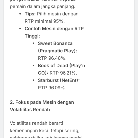
pemain dalam jangka panjang.
Tips:
Pilih mesin dengan
RTP minimal 95%.
Contoh Mesin dengan RTP
Tinggi:
Sweet Bonanza
(Pragmatic Play):
RTP 96.48%.
Book of Dead (Play’n
GO):
RTP 96.21%.
Starburst (NetEnt):
RTP 96.09%.
2. Fokus pada Mesin dengan
Volatilitas Rendah
Volatilitas rendah berarti
kemenangan kecil tetapi sering,
sehingga risiko kehilangan modal