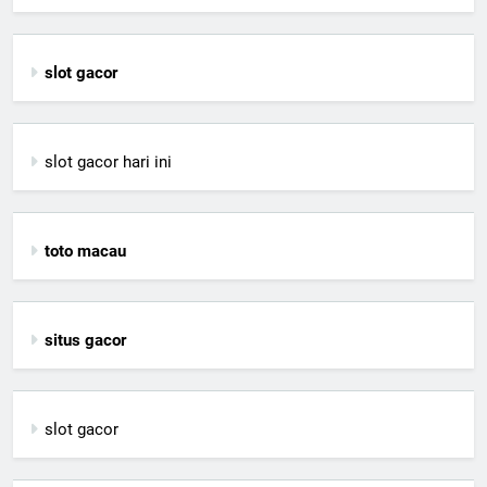
slot gacor
slot gacor hari ini
toto macau
situs gacor
slot gacor