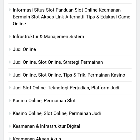
Informasi Situs Slot Panduan Slot Online Keamanan
Bermain Slot Akses Link Alternatif Tips & Edukasi Game
Online
Infrastruktur & Manajemen Sistem
Judi Online
Judi Online, Slot Online, Strategi Permainan
Judi Online, Slot Online, Tips & Trik, Permainan Kasino
Judi Slot Online, Teknologi Perjudian, Platform Judi
Kasino Online, Permainan Slot
Kasino Online, Slot Online, Permainan Judi
Keamanan & Infrastruktur Digital
Keamanan Akses Akun