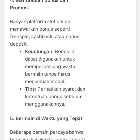
4. Manfaatkan Bonus dan
Promosi
Banyak platform slot online
menawarkan bonus seperti
freespin, cashback, atau bonus
deposit.
Keuntungan:
Bonus ini
dapat digunakan untuk
memperpanjang waktu
bermain tanpa harus
menambah modal.
Tips:
Perhatikan syarat dan
ketentuan bonus sebelum
menggunakannya.
5. Bermain di Waktu yang Tepat
Beberapa pemain percaya bahwa
bermain di waktu tertentu, seperti