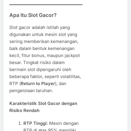
Apa Itu Slot Gacor?
Slot gacor adalah istilah yang
digunakan untuk mesin slot yang
sering memberikan kemenangan,
baik dalam bentuk kemenangan
kecil, fitur bonus, maupun jackpot
besar. Tingkat risiko dalam
bermain slot dipengaruhi oleh
beberapa faktor, seperti volatilitas,
RTP (
Return to Player
), dan
pengelolaan taruhan.
Karakteristik Slot Gacor dengan
Risiko Rendah
RTP Tinggi:
Mesin dengan
RTP di atas 95% memiliki