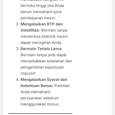
berisiko tinggi jika Anda
belum memahami pola
pembayaran mesin.
Mengabaikan RTP dan
Volatilitas:
Bermain tanpa
memeriksa statistik mesin
dapat merugikan Anda.
Bermain Terlalu Lama:
Bermain tanpa jeda dapat
menyebabkan kelelahan dan
pengambilan keputusan
impulsif.
Mengabaikan Syarat dan
Ketentuan Bonus:
Pastikan
Anda memahami
persyaratan sebelum
menggunakan bonus.