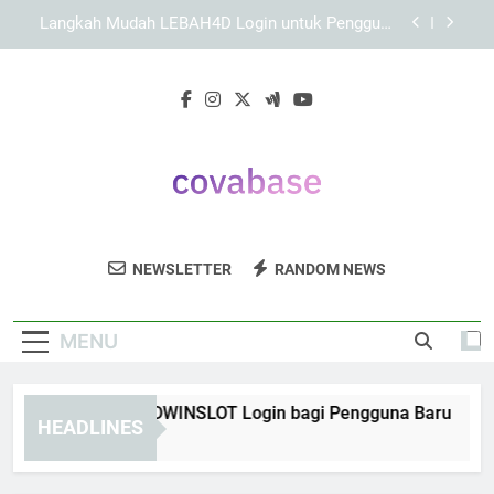
Skip
Langkah Login KAYA787 untuk Pengguna Baru
to
secara Aman dan Terarah
content
Panduan Memastikan Data Login KAYA787 Telah
Dimasukkan dengan Benar
Langkah Mudah EDWINSLOT Login bagi
Pengguna Baru
Langkah Mudah LEBAH4D Login untuk Pengguna
Baru secara Aman dan Terarah
Langkah Login KAYA787 untuk Pengguna Baru
secara Aman dan Terarah
Covabase
Dapatkan Solusi Database Dan Analisis
Panduan Memastikan Data Login KAYA787 Telah
NEWSLETTER
RANDOM NEWS
Dimasukkan dengan Benar
Data Dari Covabase. Teknologi Yang
Membantu Anda Mengambil Keputusan
MENU
Yang Tepat.
ngkah Mudah EDWINSLOT Login bagi Pengguna Baru
La
HEADLINES
eeks Ago
3 