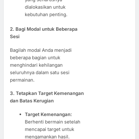
dialokasikan untuk
kebutuhan penting.
2. Bagi Modal untuk Beberapa
Sesi
Bagilah modal Anda menjadi
beberapa bagian untuk
menghindari kehilangan
seluruhnya dalam satu sesi
permainan.
3. Tetapkan Target Kemenangan
dan Batas Kerugian
Target Kemenangan:
Berhenti bermain setelah
mencapai target untuk
mengamankan hasil.