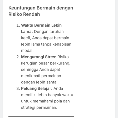
Keuntungan Bermain dengan
Risiko Rendah
Waktu Bermain Lebih
Lama:
Dengan taruhan
kecil, Anda dapat bermain
lebih lama tanpa kehabisan
modal.
Mengurangi Stres:
Risiko
kerugian besar berkurang,
sehingga Anda dapat
menikmati permainan
dengan lebih santai.
Peluang Belajar:
Anda
memiliki lebih banyak waktu
untuk memahami pola dan
strategi permainan.