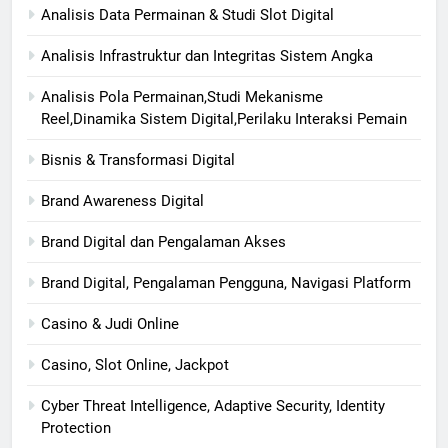
Analisis Data Permainan & Studi Slot Digital
Analisis Infrastruktur dan Integritas Sistem Angka
Analisis Pola Permainan,Studi Mekanisme
Reel,Dinamika Sistem Digital,Perilaku Interaksi Pemain
Bisnis & Transformasi Digital
Brand Awareness Digital
Brand Digital dan Pengalaman Akses
Brand Digital, Pengalaman Pengguna, Navigasi Platform
Casino & Judi Online
Casino, Slot Online, Jackpot
Cyber Threat Intelligence, Adaptive Security, Identity
Protection