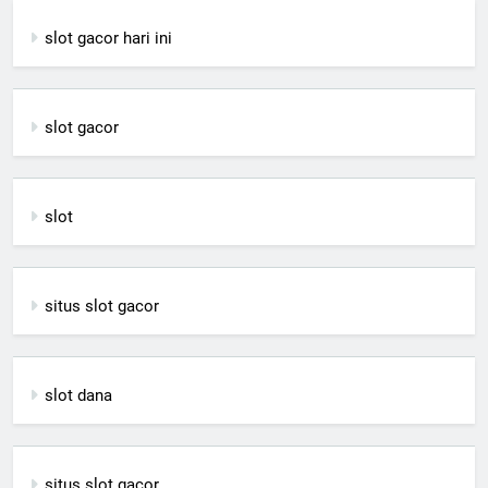
slot gacor hari ini
slot gacor
slot
situs slot gacor
slot dana
situs slot gacor