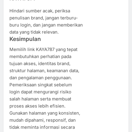
Hindari sumber acak, periksa
penulisan brand, jangan terburu-
buru login, dan jangan memberikan
data yang tidak relevan.
Kesimpulan
Memilih link KAYA787 yang tepat
membutuhkan perhatian pada
tujuan akses, identitas brand,
struktur halaman, keamanan data,
dan pengalaman penggunaan.
Pemeriksaan singkat sebelum
login dapat mengurangi risiko
salah halaman serta membuat
proses akses lebih efisien.
Gunakan halaman yang konsisten,
mudah dipahami, responsif, dan
tidak meminta informasi secara