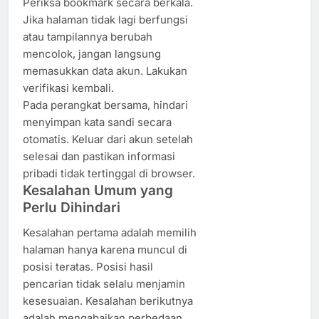
Periksa bookmark secara berkala.
Jika halaman tidak lagi berfungsi
atau tampilannya berubah
mencolok, jangan langsung
memasukkan data akun. Lakukan
verifikasi kembali.
Pada perangkat bersama, hindari
menyimpan kata sandi secara
otomatis. Keluar dari akun setelah
selesai dan pastikan informasi
pribadi tidak tertinggal di browser.
Kesalahan Umum yang
Perlu Dihindari
Kesalahan pertama adalah memilih
halaman hanya karena muncul di
posisi teratas. Posisi hasil
pencarian tidak selalu menjamin
kesesuaian. Kesalahan berikutnya
adalah mengabaikan perbedaan