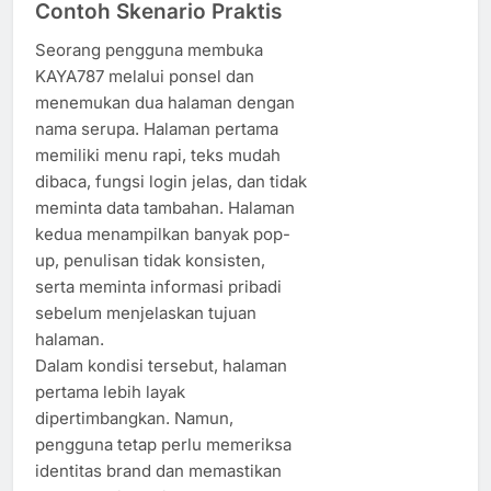
Contoh Skenario Praktis
Seorang pengguna membuka
KAYA787 melalui ponsel dan
menemukan dua halaman dengan
nama serupa. Halaman pertama
memiliki menu rapi, teks mudah
dibaca, fungsi login jelas, dan tidak
meminta data tambahan. Halaman
kedua menampilkan banyak pop-
up, penulisan tidak konsisten,
serta meminta informasi pribadi
sebelum menjelaskan tujuan
halaman.
Dalam kondisi tersebut, halaman
pertama lebih layak
dipertimbangkan. Namun,
pengguna tetap perlu memeriksa
identitas brand dan memastikan