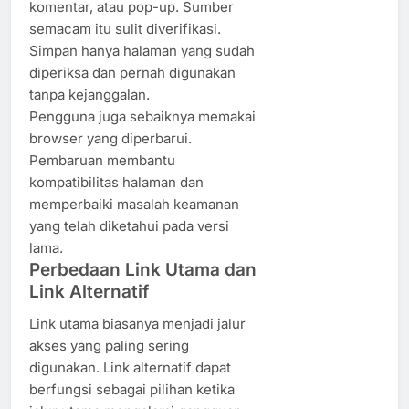
komentar, atau pop-up. Sumber
semacam itu sulit diverifikasi.
Simpan hanya halaman yang sudah
diperiksa dan pernah digunakan
tanpa kejanggalan.
Pengguna juga sebaiknya memakai
browser yang diperbarui.
Pembaruan membantu
kompatibilitas halaman dan
memperbaiki masalah keamanan
yang telah diketahui pada versi
lama.
Perbedaan Link Utama dan
Link Alternatif
Link utama biasanya menjadi jalur
akses yang paling sering
digunakan. Link alternatif dapat
berfungsi sebagai pilihan ketika