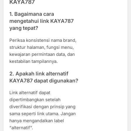
KAYA787
1. Bagaimana cara
mengetahui link KAYA787
yang tepat?
Periksa konsistensi nama brand,
struktur halaman, fungsi menu,
kewajaran permintaan data, dan
kestabilan tampilannya.
2. Apakah link alternatif
KAYA787 dapat digunakan?
Link alternatif dapat
dipertimbangkan setelah
diverifikasi dengan prinsip yang
sama seperti link utama. Jangan
hanya mengandalkan label
“alternatif”.