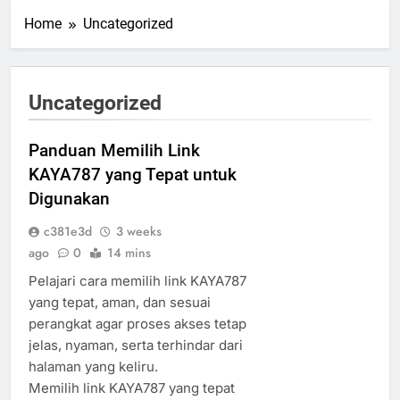
Home
Uncategorized
Uncategorized
Panduan Memilih Link
KAYA787 yang Tepat untuk
Digunakan
c381e3d
3 weeks
ago
0
14 mins
Pelajari cara memilih link KAYA787
yang tepat, aman, dan sesuai
perangkat agar proses akses tetap
jelas, nyaman, serta terhindar dari
halaman yang keliru.
Memilih link KAYA787 yang tepat