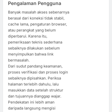
Pengalaman Pengguna
Banyak masalah akses sebenarnya
berasal dari koneksi tidak stabil,
cache lama, pengaturan browser,
atau perangkat yang belum
diperbarui. Karena itu,
pemeriksaan teknis sederhana
sebaiknya dilakukan sebelum
menyimpulkan bahwa link
bermasalah.
Dari sudut pandang keamanan,
proses verifikasi dan proses login
sebaiknya dipisahkan. Periksa
halaman terlebih dahulu, lalu
masukkan data setelah struktur
dan tujuannya dianggap wajar.
Pendekatan ini lebih aman
daripada langsung mengisi