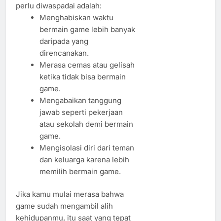
perlu diwaspadai adalah:
Menghabiskan waktu
bermain game lebih banyak
daripada yang
direncanakan.
Merasa cemas atau gelisah
ketika tidak bisa bermain
game.
Mengabaikan tanggung
jawab seperti pekerjaan
atau sekolah demi bermain
game.
Mengisolasi diri dari teman
dan keluarga karena lebih
memilih bermain game.
Jika kamu mulai merasa bahwa
game sudah mengambil alih
kehidupanmu, itu saat yang tepat