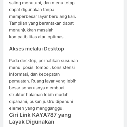
saling menutupi, dan menu tetap
dapat digunakan tanpa
memperbesar layar berulang kali.
Tampilan yang berantakan dapat
menunjukkan masalah
kompatibilitas atau optimasi.
Akses melalui Desktop
Pada desktop, perhatikan susunan
menu, posisi tombol, konsistensi
informasi, dan kecepatan
pemuatan. Ruang layar yang lebih
besar seharusnya membuat
struktur halaman lebih mudah
dipahami, bukan justru dipenuhi
elemen yang mengganggu.
Ciri Link KAYA787 yang
Layak Digunakan