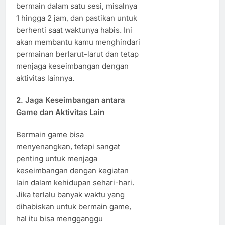
bermain dalam satu sesi, misalnya
1 hingga 2 jam, dan pastikan untuk
berhenti saat waktunya habis. Ini
akan membantu kamu menghindari
permainan berlarut-larut dan tetap
menjaga keseimbangan dengan
aktivitas lainnya.
2.
Jaga Keseimbangan antara
Game dan Aktivitas Lain
Bermain game bisa
menyenangkan, tetapi sangat
penting untuk menjaga
keseimbangan dengan kegiatan
lain dalam kehidupan sehari-hari.
Jika terlalu banyak waktu yang
dihabiskan untuk bermain game,
hal itu bisa mengganggu