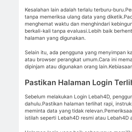
Kesalahan lain adalah terlalu terburu-buru
tanpa memeriksa ulang data yang diketik.Pa
menghemat waktu dan menghindari kebingun
berkali-kali tanpa evaluasi.Lebih baik berhen
halaman yang digunakan.
Selain itu, ada pengguna yang menyimpan kat
atau browser perangkat umum.Cara ini memang 
dipinjam atau digunakan orang lain.Kebiasaan 
Pastikan Halaman Login Terli
Sebelum melakukan Login Lebah4D, pengguna
dahulu.Pastikan halaman terlihat rapi, instru
meminta data yang tidak relevan.Pemeriksaa
istilah seperti Lebah4D resmi atau Lebah4D al