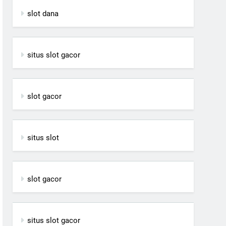
slot dana
situs slot gacor
slot gacor
situs slot
slot gacor
situs slot gacor