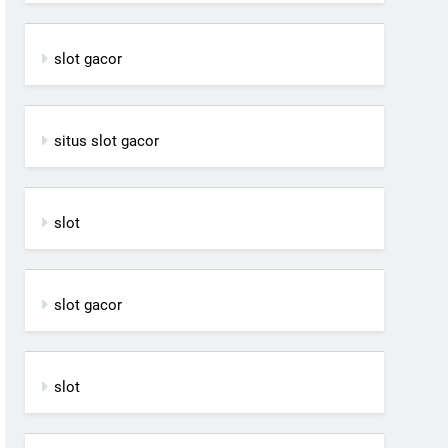
slot gacor
situs slot gacor
slot
slot gacor
slot