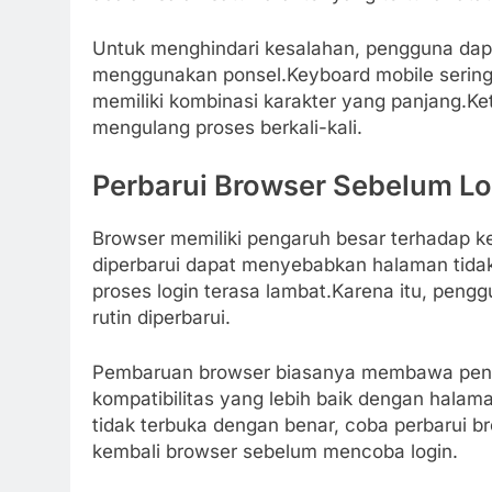
Untuk menghindari kesalahan, pengguna dapa
menggunakan ponsel.Keyboard mobile sering 
memiliki kombinasi karakter yang panjang.Ket
mengulang proses berkali-kali.
Perbarui Browser Sebelum Lo
Browser memiliki pengaruh besar terhadap 
diperbarui dapat menyebabkan halaman tidak
proses login terasa lambat.Karena itu, peng
rutin diperbarui.
Pembaruan browser biasanya membawa peni
kompatibilitas yang lebih baik dengan halama
tidak terbuka dengan benar, coba perbarui br
kembali browser sebelum mencoba login.