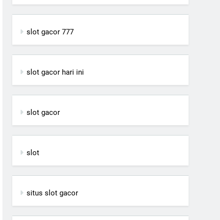
slot gacor 777
slot gacor hari ini
slot gacor
slot
situs slot gacor