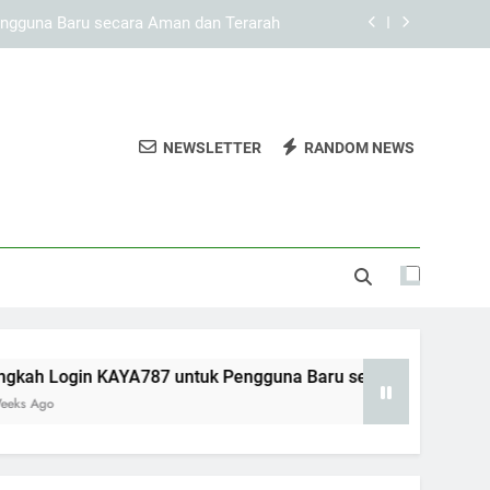
ngguna Baru secara Aman dan Terarah
ngguna Baru secara Aman dan Terarah
A787 Telah Dimasukkan dengan Benar
NEWSLETTER
RANDOM NEWS
EDWINSLOT Login bagi Pengguna Baru
ngguna Baru secara Aman dan Terarah
 Yang Membantu Anda Mengambil Keputusan Yang Tepat.
ngguna Baru secara Aman dan Terarah
A787 Telah Dimasukkan dengan Benar
KAYA787 untuk Pengguna Baru secara Aman dan Terarah