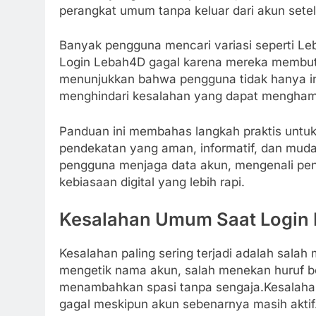
perangkat umum tanpa keluar dari akun setel
Banyak pengguna mencari variasi seperti Leb
Login Lebah4D gagal karena mereka membutu
menunjukkan bahwa pengguna tidak hanya in
menghindari kesalahan yang dapat menghamb
Panduan ini membahas langkah praktis unt
pendekatan yang aman, informatif, dan mu
pengguna menjaga data akun, mengenali pe
kebiasaan digital yang lebih rapi.
Kesalahan Umum Saat Login
Kesalahan paling sering terjadi adalah sala
mengetik nama akun, salah menekan huruf bes
menambahkan spasi tanpa sengaja.Kesalahan
gagal meskipun akun sebenarnya masih aktif