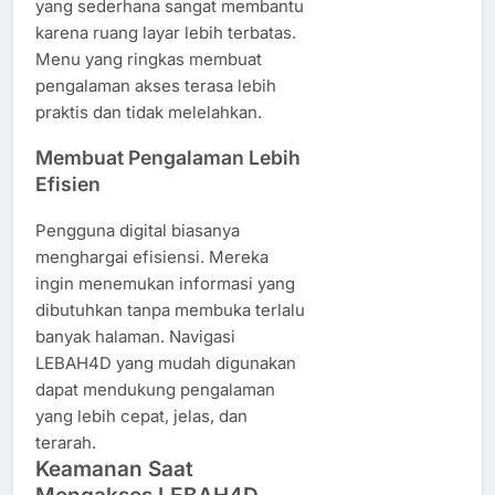
yang sederhana sangat membantu
karena ruang layar lebih terbatas.
Menu yang ringkas membuat
pengalaman akses terasa lebih
praktis dan tidak melelahkan.
Membuat Pengalaman Lebih
Efisien
Pengguna digital biasanya
menghargai efisiensi. Mereka
ingin menemukan informasi yang
dibutuhkan tanpa membuka terlalu
banyak halaman. Navigasi
LEBAH4D yang mudah digunakan
dapat mendukung pengalaman
yang lebih cepat, jelas, dan
terarah.
Keamanan Saat