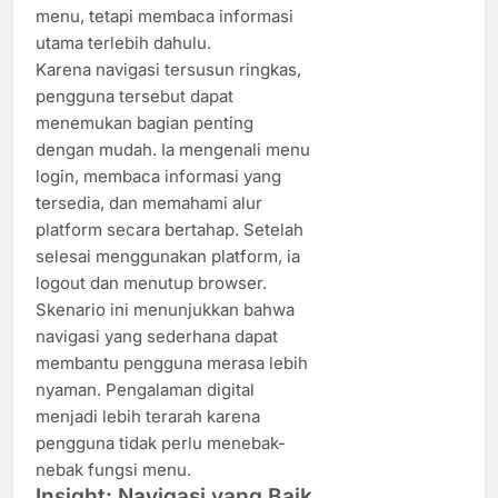
menu, tetapi membaca informasi
utama terlebih dahulu.
Karena navigasi tersusun ringkas,
pengguna tersebut dapat
menemukan bagian penting
dengan mudah. Ia mengenali menu
login, membaca informasi yang
tersedia, dan memahami alur
platform secara bertahap. Setelah
selesai menggunakan platform, ia
logout dan menutup browser.
Skenario ini menunjukkan bahwa
navigasi yang sederhana dapat
membantu pengguna merasa lebih
nyaman. Pengalaman digital
menjadi lebih terarah karena
pengguna tidak perlu menebak-
nebak fungsi menu.
Insight: Navigasi yang Baik