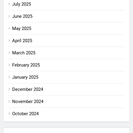
July 2025
June 2025
May 2025
April 2025
March 2025
February 2025
January 2025
December 2024
November 2024
October 2024