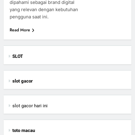
dipahami sebagai brand digital
yang relevan dengan kebutuhan
pengguna saat ini.
Read More
SLOT
slot gacor
slot gacor hari ini
toto macau