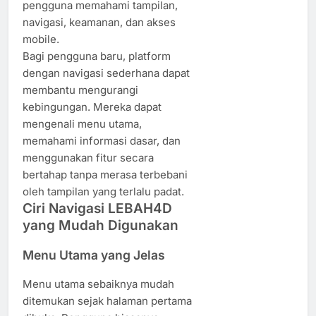
pengguna memahami tampilan,
navigasi, keamanan, dan akses
mobile.
Bagi pengguna baru, platform
dengan navigasi sederhana dapat
membantu mengurangi
kebingungan. Mereka dapat
mengenali menu utama,
memahami informasi dasar, dan
menggunakan fitur secara
bertahap tanpa merasa terbebani
oleh tampilan yang terlalu padat.
Ciri Navigasi LEBAH4D
yang Mudah Digunakan
Menu Utama yang Jelas
Menu utama sebaiknya mudah
ditemukan sejak halaman pertama