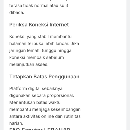
terasa tidak normal atau sulit
dibaca.
Periksa Koneksi Internet
Koneksi yang stabil membantu
halaman terbuka lebih lancar. Jika
jaringan lemah, tunggu hingga
koneksi membaik sebelum
melanjutkan akses.
Tetapkan Batas Penggunaan
Platform digital sebaiknya
digunakan secara proporsional.
Menentukan batas waktu
membantu menjaga keseimbangan
antara aktivitas online dan rutinitas
harian.