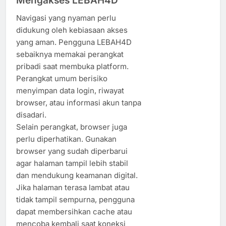
Mengakses LEBAH4D
Navigasi yang nyaman perlu
didukung oleh kebiasaan akses
yang aman. Pengguna LEBAH4D
sebaiknya memakai perangkat
pribadi saat membuka platform.
Perangkat umum berisiko
menyimpan data login, riwayat
browser, atau informasi akun tanpa
disadari.
Selain perangkat, browser juga
perlu diperhatikan. Gunakan
browser yang sudah diperbarui
agar halaman tampil lebih stabil
dan mendukung keamanan digital.
Jika halaman terasa lambat atau
tidak tampil sempurna, pengguna
dapat membersihkan cache atau
mencoba kembali saat koneksi