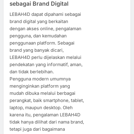
sebagai Brand Digital
LEBAH4D dapat dipahami sebagai
brand digital yang berkaitan
dengan akses online, pengalaman
pengguna, dan kemudahan
penggunaan platform. Sebagai
brand yang banyak dicari,
LEBAH4D perlu dijelaskan melalui
pendekatan yang informatif, aman,
dan tidak berlebihan.
Pengguna modern umumnya
menginginkan platform yang
mudah dibuka melalui berbagai
perangkat, baik smartphone, tablet,
laptop, maupun desktop. Oleh
karena itu, pengalaman LEBAH4D
tidak hanya dilihat dari nama brand,
tetapi juga dari bagaimana