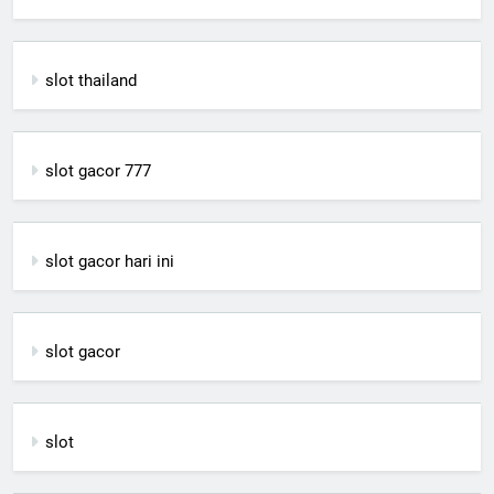
slot thailand
slot gacor 777
slot gacor hari ini
slot gacor
slot