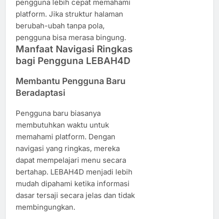
pengguna lebih cepat memahami
platform. Jika struktur halaman
berubah-ubah tanpa pola,
pengguna bisa merasa bingung.
Manfaat Navigasi Ringkas
bagi Pengguna LEBAH4D
Membantu Pengguna Baru
Beradaptasi
Pengguna baru biasanya
membutuhkan waktu untuk
memahami platform. Dengan
navigasi yang ringkas, mereka
dapat mempelajari menu secara
bertahap. LEBAH4D menjadi lebih
mudah dipahami ketika informasi
dasar tersaji secara jelas dan tidak
membingungkan.