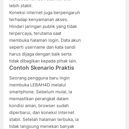
lebih stabil.
Koneksi internet juga berpengaruh
terhadap kenyamanan akses.
Hindari jaringan publik yang tidak
terpercaya, terutama saat
membuka halaman login. Data akun
seperti username dan kata sandi
harus dijaga dengan baik serta
tidak dibagikan kepada pihak lain.
Contoh Skenario Praktis
Seorang pengguna baru ingin
membuka LEBAH4D melalui
smartphone. Sebelum mulai, ia
memastikan perangkat dalam
kondisi aman, browser sudah
diperbarui, dan koneksi internet
stabil. Setelah halaman terbuka, ia
tidak langsung menekan banyak