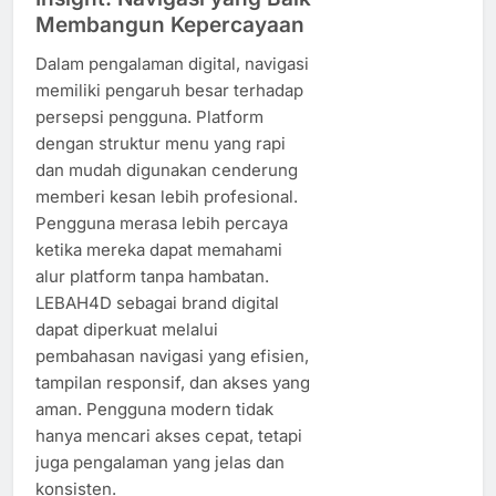
Membangun Kepercayaan
Dalam pengalaman digital, navigasi
memiliki pengaruh besar terhadap
persepsi pengguna. Platform
dengan struktur menu yang rapi
dan mudah digunakan cenderung
memberi kesan lebih profesional.
Pengguna merasa lebih percaya
ketika mereka dapat memahami
alur platform tanpa hambatan.
LEBAH4D sebagai brand digital
dapat diperkuat melalui
pembahasan navigasi yang efisien,
tampilan responsif, dan akses yang
aman. Pengguna modern tidak
hanya mencari akses cepat, tetapi
juga pengalaman yang jelas dan
konsisten.