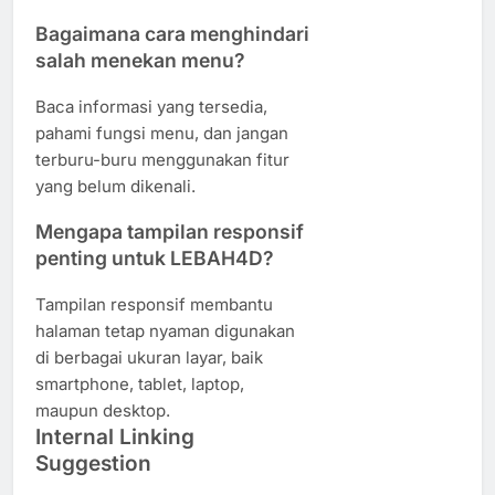
Bagaimana cara menghindari
salah menekan menu?
Baca informasi yang tersedia,
pahami fungsi menu, dan jangan
terburu-buru menggunakan fitur
yang belum dikenali.
Mengapa tampilan responsif
penting untuk LEBAH4D?
Tampilan responsif membantu
halaman tetap nyaman digunakan
di berbagai ukuran layar, baik
smartphone, tablet, laptop,
maupun desktop.
Internal Linking
Suggestion