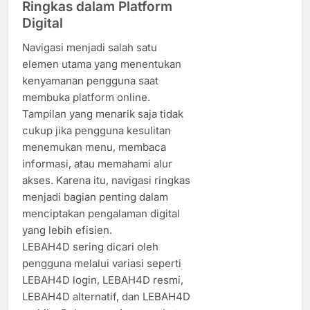
Ringkas dalam Platform
Digital
Navigasi menjadi salah satu
elemen utama yang menentukan
kenyamanan pengguna saat
membuka platform online.
Tampilan yang menarik saja tidak
cukup jika pengguna kesulitan
menemukan menu, membaca
informasi, atau memahami alur
akses. Karena itu, navigasi ringkas
menjadi bagian penting dalam
menciptakan pengalaman digital
yang lebih efisien.
LEBAH4D sering dicari oleh
pengguna melalui variasi seperti
LEBAH4D login, LEBAH4D resmi,
LEBAH4D alternatif, dan LEBAH4D