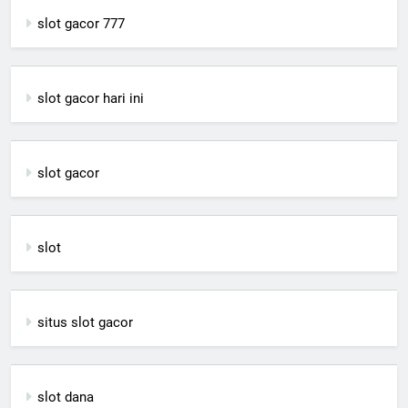
slot gacor 777
slot gacor hari ini
slot gacor
slot
situs slot gacor
slot dana