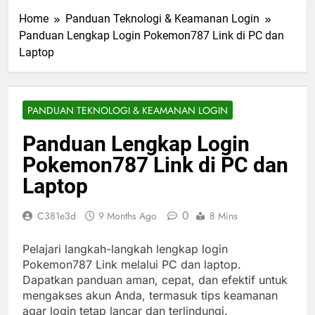
Home
Panduan Teknologi & Keamanan Login
Panduan Lengkap Login Pokemon787 Link di PC dan
Laptop
PANDUAN TEKNOLOGI & KEAMANAN LOGIN
Panduan Lengkap Login
Pokemon787 Link di PC dan
Laptop
0
C381e3d
9 Months Ago
8 Mins
Pelajari langkah-langkah lengkap login
Pokemon787 Link melalui PC dan laptop.
Dapatkan panduan aman, cepat, dan efektif untuk
mengakses akun Anda, termasuk tips keamanan
agar login tetap lancar dan terlindungi.