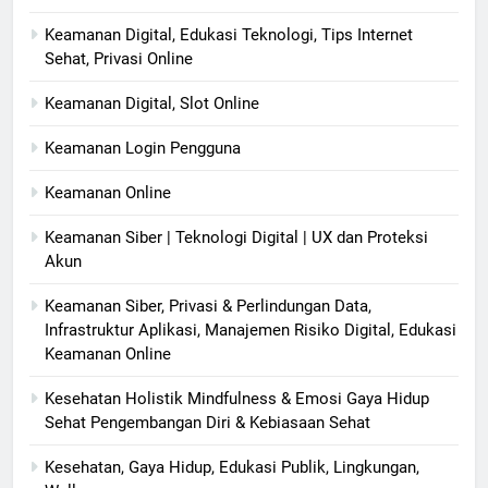
Keamanan Digital, Edukasi Teknologi, Tips Internet
Sehat, Privasi Online
Keamanan Digital, Slot Online
Keamanan Login Pengguna
Keamanan Online
Keamanan Siber | Teknologi Digital | UX dan Proteksi
Akun
Keamanan Siber, Privasi & Perlindungan Data,
Infrastruktur Aplikasi, Manajemen Risiko Digital, Edukasi
Keamanan Online
Kesehatan Holistik Mindfulness & Emosi Gaya Hidup
Sehat Pengembangan Diri & Kebiasaan Sehat
Kesehatan, Gaya Hidup, Edukasi Publik, Lingkungan,