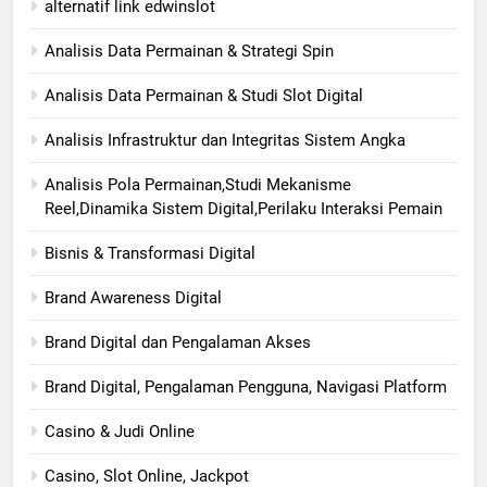
alternatif link edwinslot
Analisis Data Permainan & Strategi Spin
Analisis Data Permainan & Studi Slot Digital
Analisis Infrastruktur dan Integritas Sistem Angka
Analisis Pola Permainan,Studi Mekanisme
Reel,Dinamika Sistem Digital,Perilaku Interaksi Pemain
Bisnis & Transformasi Digital
Brand Awareness Digital
Brand Digital dan Pengalaman Akses
Brand Digital, Pengalaman Pengguna, Navigasi Platform
Casino & Judi Online
Casino, Slot Online, Jackpot