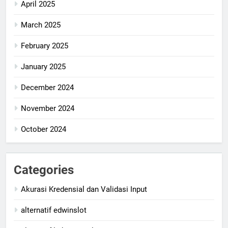
April 2025
March 2025
February 2025
January 2025
December 2024
November 2024
October 2024
Categories
Akurasi Kredensial dan Validasi Input
alternatif edwinslot