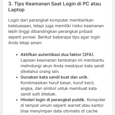
3. Tips Keamanan Saat Login di PC atau
Laptop
Login dari perangkat komputer memberikan
keleluasaan, tetapi juga memiliki risiko keamanan
lebih tinggi dibandingkan perangkat pribadi
seperti ponsel. Berikut beberapa tips agar login
Anda tetap aman:
Aktifkan autentikasi dua faktor (2FA).
Lapisan keamanan tambahan ini membantu
melindungi akun Anda meskipun kata sandi
diketahui orang lain.
Gunakan kata sandi kuat dan unik.
Kombinasikan huruf besar, huruf kecil,
angka, dan simbol untuk membuat kata
sandi sulit ditebak.
Hindari login di perangkat publik.
Komputer
di tempat umum seperti warnet atau kantor
bisa menyimpan data otomatis di cache