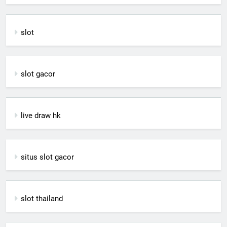
slot
slot gacor
live draw hk
situs slot gacor
slot thailand