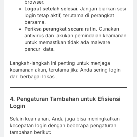
browser.
Logout setelah selesai.
Jangan biarkan sesi
login tetap aktif, terutama di perangkat
bersama.
Periksa perangkat secara rutin.
Gunakan
antivirus dan lakukan pemindaian keamanan
untuk memastikan tidak ada malware
pencuri data.
Langkah-langkah ini penting untuk menjaga
keamanan akun, terutama jika Anda sering login
dari berbagai lokasi.
4. Pengaturan Tambahan untuk Efisiensi
Login
Selain keamanan, Anda juga bisa meningkatkan
kecepatan login dengan beberapa pengaturan
tambahan berikut: