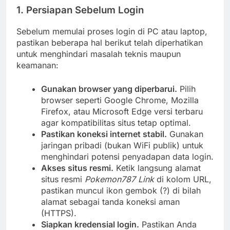
1. Persiapan Sebelum Login
Sebelum memulai proses login di PC atau laptop,
pastikan beberapa hal berikut telah diperhatikan
untuk menghindari masalah teknis maupun
keamanan:
Gunakan browser yang diperbarui.
Pilih
browser seperti Google Chrome, Mozilla
Firefox, atau Microsoft Edge versi terbaru
agar kompatibilitas situs tetap optimal.
Pastikan koneksi internet stabil.
Gunakan
jaringan pribadi (bukan WiFi publik) untuk
menghindari potensi penyadapan data login.
Akses situs resmi.
Ketik langsung alamat
situs resmi
Pokemon787 Link
di kolom URL,
pastikan muncul ikon gembok (?) di bilah
alamat sebagai tanda koneksi aman
(HTTPS).
Siapkan kredensial login.
Pastikan Anda