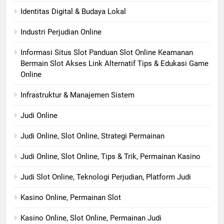
Identitas Digital & Budaya Lokal
Industri Perjudian Online
Informasi Situs Slot Panduan Slot Online Keamanan
Bermain Slot Akses Link Alternatif Tips & Edukasi Game
Online
Infrastruktur & Manajemen Sistem
Judi Online
Judi Online, Slot Online, Strategi Permainan
Judi Online, Slot Online, Tips & Trik, Permainan Kasino
Judi Slot Online, Teknologi Perjudian, Platform Judi
Kasino Online, Permainan Slot
Kasino Online, Slot Online, Permainan Judi