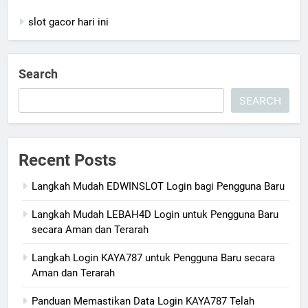
slot gacor hari ini
Search
SEARCH
Recent Posts
Langkah Mudah EDWINSLOT Login bagi Pengguna Baru
Langkah Mudah LEBAH4D Login untuk Pengguna Baru
secara Aman dan Terarah
Langkah Login KAYA787 untuk Pengguna Baru secara
Aman dan Terarah
Panduan Memastikan Data Login KAYA787 Telah