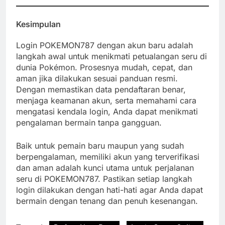
Kesimpulan
Login POKEMON787 dengan akun baru adalah
langkah awal untuk menikmati petualangan seru di
dunia Pokémon. Prosesnya mudah, cepat, dan
aman jika dilakukan sesuai panduan resmi.
Dengan memastikan data pendaftaran benar,
menjaga keamanan akun, serta memahami cara
mengatasi kendala login, Anda dapat menikmati
pengalaman bermain tanpa gangguan.
Baik untuk pemain baru maupun yang sudah
berpengalaman, memiliki akun yang terverifikasi
dan aman adalah kunci utama untuk perjalanan
seru di POKEMON787. Pastikan setiap langkah
login dilakukan dengan hati-hati agar Anda dapat
bermain dengan tenang dan penuh kesenangan.