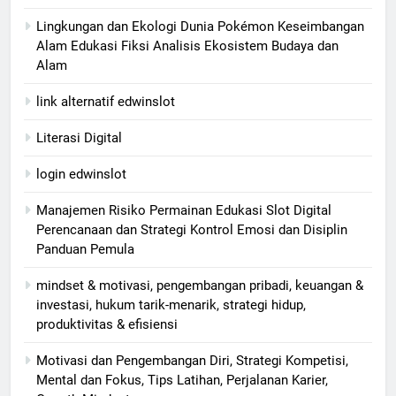
Lingkungan dan Ekologi Dunia Pokémon Keseimbangan
Alam Edukasi Fiksi Analisis Ekosistem Budaya dan
Alam
link alternatif edwinslot
Literasi Digital
login edwinslot
Manajemen Risiko Permainan Edukasi Slot Digital
Perencanaan dan Strategi Kontrol Emosi dan Disiplin
Panduan Pemula
mindset & motivasi, pengembangan pribadi, keuangan &
investasi, hukum tarik-menarik, strategi hidup,
produktivitas & efisiensi
Motivasi dan Pengembangan Diri, Strategi Kompetisi,
Mental dan Fokus, Tips Latihan, Perjalanan Karier,