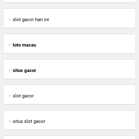
slot gacor hari ini
toto macau
situs gacor
slot gacor
situs slot gacor