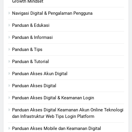
Growth Mindset
Navigasi Digital & Pengalaman Pengguna
Panduan & Edukasi
Panduan & Informasi
Panduan & Tips
Panduan & Tutorial
Panduan Akses Akun Digital
Panduan Akses Digital
Panduan Akses Digital & Keamanan Login
Panduan Akses Digital Keamanan Akun Online Teknologi
dan Infrastruktur Web Tips Login Platform
Panduan Akses Mobile dan Keamanan Digital