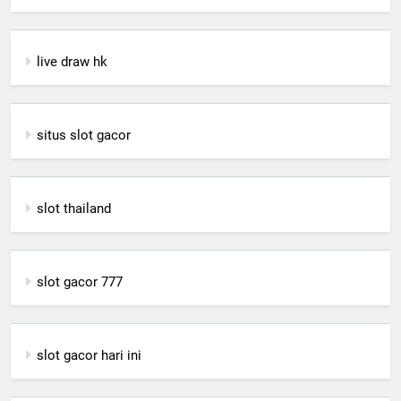
live draw hk
situs slot gacor
slot thailand
slot gacor 777
slot gacor hari ini