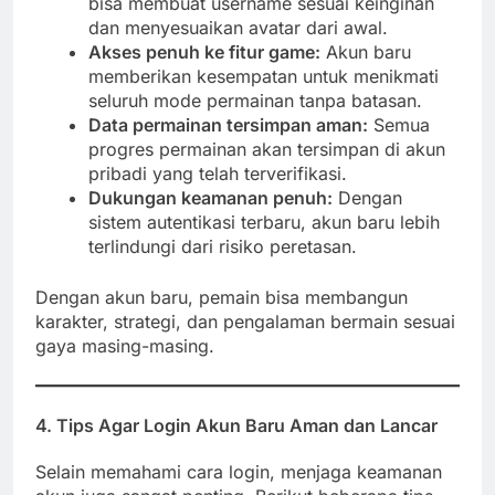
bisa membuat username sesuai keinginan
dan menyesuaikan avatar dari awal.
Akses penuh ke fitur game:
Akun baru
memberikan kesempatan untuk menikmati
seluruh mode permainan tanpa batasan.
Data permainan tersimpan aman:
Semua
progres permainan akan tersimpan di akun
pribadi yang telah terverifikasi.
Dukungan keamanan penuh:
Dengan
sistem autentikasi terbaru, akun baru lebih
terlindungi dari risiko peretasan.
Dengan akun baru, pemain bisa membangun
karakter, strategi, dan pengalaman bermain sesuai
gaya masing-masing.
4. Tips Agar Login Akun Baru Aman dan Lancar
Selain memahami cara login, menjaga keamanan