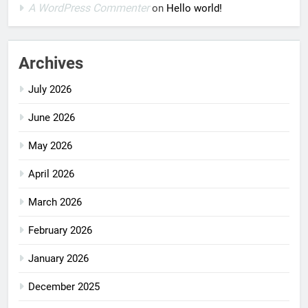
A WordPress Commenter
on
Hello world!
Archives
July 2026
June 2026
May 2026
April 2026
March 2026
February 2026
January 2026
December 2025