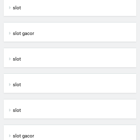
slot
slot gacor
slot
slot
slot
slot gacor