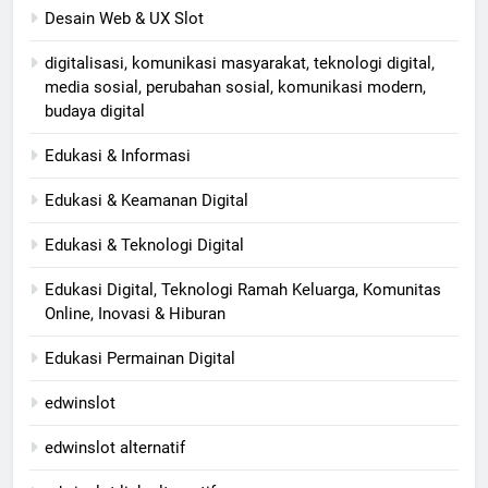
Desain Web & UX Slot
digitalisasi, komunikasi masyarakat, teknologi digital,
media sosial, perubahan sosial, komunikasi modern,
budaya digital
Edukasi & Informasi
Edukasi & Keamanan Digital
Edukasi & Teknologi Digital
Edukasi Digital, Teknologi Ramah Keluarga, Komunitas
Online, Inovasi & Hiburan
Edukasi Permainan Digital
edwinslot
edwinslot alternatif