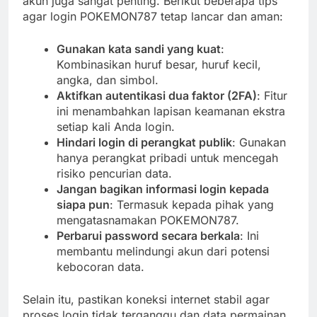
akun juga sangat penting. Berikut beberapa tips
agar login POKEMON787 tetap lancar dan aman:
Gunakan kata sandi yang kuat
:
Kombinasikan huruf besar, huruf kecil,
angka, dan simbol.
Aktifkan autentikasi dua faktor (2FA)
: Fitur
ini menambahkan lapisan keamanan ekstra
setiap kali Anda login.
Hindari login di perangkat publik
: Gunakan
hanya perangkat pribadi untuk mencegah
risiko pencurian data.
Jangan bagikan informasi login kepada
siapa pun
: Termasuk kepada pihak yang
mengatasnamakan POKEMON787.
Perbarui password secara berkala
: Ini
membantu melindungi akun dari potensi
kebocoran data.
Selain itu, pastikan koneksi internet stabil agar
proses login tidak terganggu dan data permainan