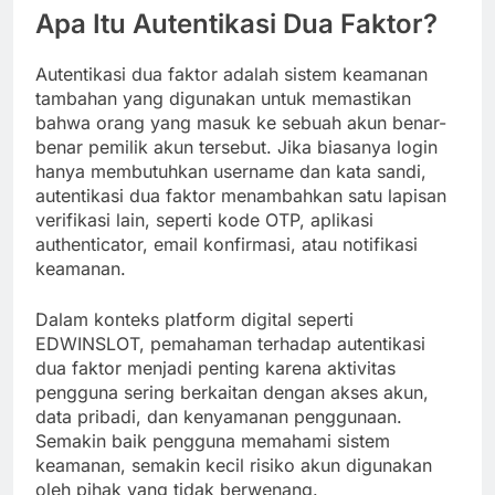
Apa Itu Autentikasi Dua Faktor?
Autentikasi dua faktor adalah sistem keamanan
tambahan yang digunakan untuk memastikan
bahwa orang yang masuk ke sebuah akun benar-
benar pemilik akun tersebut. Jika biasanya login
hanya membutuhkan username dan kata sandi,
autentikasi dua faktor menambahkan satu lapisan
verifikasi lain, seperti kode OTP, aplikasi
authenticator, email konfirmasi, atau notifikasi
keamanan.
Dalam konteks platform digital seperti
EDWINSLOT, pemahaman terhadap autentikasi
dua faktor menjadi penting karena aktivitas
pengguna sering berkaitan dengan akses akun,
data pribadi, dan kenyamanan penggunaan.
Semakin baik pengguna memahami sistem
keamanan, semakin kecil risiko akun digunakan
oleh pihak yang tidak berwenang.