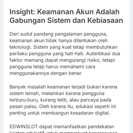
Insight: Keamanan Akun Adalah
Gabungan Sistem dan Kebiasaan
Dari sudut pandang pengalaman pengguna,
keamanan akun tidak hanya ditentukan oleh
teknologi. Sistem yang kuat tetap membutuhkan
perilaku pengguna yang hati-hati. Autentikasi dua
faktor memang dapat mengurangi risiko, tetapi
pengguna tetap harus memahami cara
menggunakannya dengan benar.
Banyak masalah keamanan terjadi bukan karena
sistem lemah, melainkan karena pengguna
terburu-buru, kurang teliti, atau percaya pada
pesan palsu. Oleh karena itu, edukasi seperti ini
penting untuk membangun kesadaran digital.
EDWINSLOT dapat memanfaatkan pendekatan