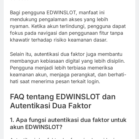
Bagi pengguna EDWINSLOT, manfaat ini
mendukung pengalaman akses yang lebih
nyaman. Ketika akun terlindungi, pengguna dapat
fokus pada navigasi dan penggunaan fitur tanpa
khawatir terhadap risiko keamanan dasar.
Selain itu, autentikasi dua faktor juga membantu
membangun kebiasaan digital yang lebih disiplin.
Pengguna menjadi lebih terbiasa memeriksa
keamanan akun, menjaga perangkat, dan berhati-
hati saat menerima pesan terkait login.
FAQ tentang EDWINSLOT dan
Autentikasi Dua Faktor
1. Apa fungsi autentikasi dua faktor untuk
akun EDWINSLOT?