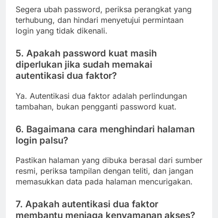
Segera ubah password, periksa perangkat yang
terhubung, dan hindari menyetujui permintaan
login yang tidak dikenali.
5. Apakah password kuat masih
diperlukan jika sudah memakai
autentikasi dua faktor?
Ya. Autentikasi dua faktor adalah perlindungan
tambahan, bukan pengganti password kuat.
6. Bagaimana cara menghindari halaman
login palsu?
Pastikan halaman yang dibuka berasal dari sumber
resmi, periksa tampilan dengan teliti, dan jangan
memasukkan data pada halaman mencurigakan.
7. Apakah autentikasi dua faktor
membantu menjaga kenyamanan akses?