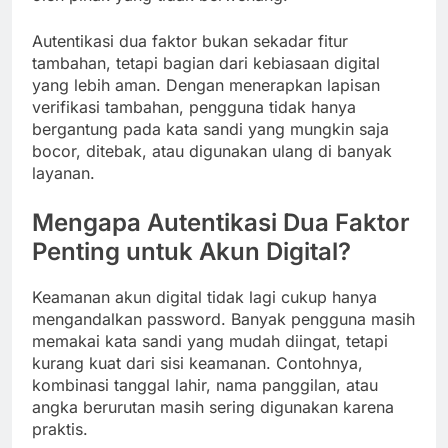
Autentikasi dua faktor bukan sekadar fitur
tambahan, tetapi bagian dari kebiasaan digital
yang lebih aman. Dengan menerapkan lapisan
verifikasi tambahan, pengguna tidak hanya
bergantung pada kata sandi yang mungkin saja
bocor, ditebak, atau digunakan ulang di banyak
layanan.
Mengapa Autentikasi Dua Faktor
Penting untuk Akun Digital?
Keamanan akun digital tidak lagi cukup hanya
mengandalkan password. Banyak pengguna masih
memakai kata sandi yang mudah diingat, tetapi
kurang kuat dari sisi keamanan. Contohnya,
kombinasi tanggal lahir, nama panggilan, atau
angka berurutan masih sering digunakan karena
praktis.