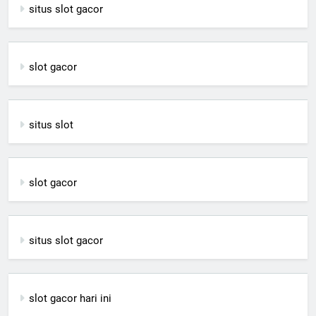
situs slot gacor
slot gacor
situs slot
slot gacor
situs slot gacor
slot gacor hari ini