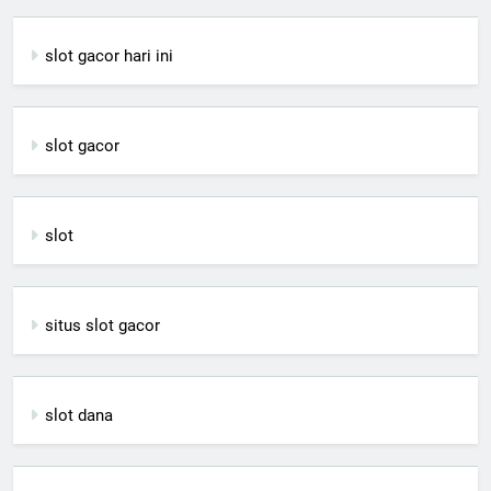
slot gacor hari ini
slot gacor
slot
situs slot gacor
slot dana