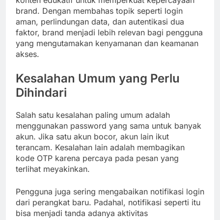
konten edukatif untuk memperkuat kepercayaan
brand. Dengan membahas topik seperti login
aman, perlindungan data, dan autentikasi dua
faktor, brand menjadi lebih relevan bagi pengguna
yang mengutamakan kenyamanan dan keamanan
akses.
Kesalahan Umum yang Perlu
Dihindari
Salah satu kesalahan paling umum adalah
menggunakan password yang sama untuk banyak
akun. Jika satu akun bocor, akun lain ikut
terancam. Kesalahan lain adalah membagikan
kode OTP karena percaya pada pesan yang
terlihat meyakinkan.
Pengguna juga sering mengabaikan notifikasi login
dari perangkat baru. Padahal, notifikasi seperti itu
bisa menjadi tanda adanya aktivitas