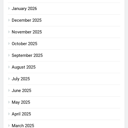
January 2026
December 2025
November 2025
October 2025
September 2025
August 2025
July 2025
June 2025
May 2025
April 2025
March 2025