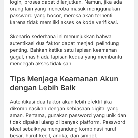
login, proses dapat dilanjutkan. Namun, jika ada
orang lain yang mencoba masuk menggunakan
password yang bocor, mereka akan terhenti
karena tidak memiliki akses ke kode verifikasi.
Skenario sederhana ini menunjukkan bahwa
autentikasi dua faktor dapat menjadi pelindung
penting. Bahkan ketika satu lapisan keamanan
gagal, masih ada lapisan kedua yang membantu
mencegah akses tidak sah.
Tips Menjaga Keamanan Akun
dengan Lebih Baik
Autentikasi dua faktor akan lebih efektif jika
dikombinasikan dengan kebiasaan digital yang
aman. Pertama, gunakan password yang unik dan
tidak dipakai ulang di banyak platform. Password
ideal sebaiknya mengandung kombinasi huruf
besar, huruf kecil, angka, dan simbol.