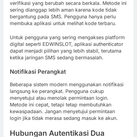
verifikasi yang berubah secara berkala. Metode ini
sering dianggap lebih aman karena kode tidak
bergantung pada SMS. Pengguna hanya perlu
membuka aplikasi untuk melihat kode terbaru.
Untuk pengguna yang sering mengakses platform
digital seperti EDWINSLOT, aplikasi authenticator
dapat menjadi pilihan yang lebih stabil, terutama
ketika jaringan SMS sedang bermasalah.
Notifikasi Perangkat
Beberapa sistem modern menggunakan notifikasi
langsung ke perangkat. Pengguna cukup
menyetujui atau menolak permintaan login.
Metode ini cepat, tetapi tetap membutuhkan
kewaspadaan. Jangan menyetujui permintaan
login jika tidak merasa sedang masuk ke akun.
Hubungan Autentikasi Dua