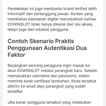
Pendekatan ini juga membantu brand terlihat lebih
informatif dan bertanggung jawab. Konten yang
membahas keamanan digital menunjukkan bahwa
EDWINSLOT tidak hanya dikenal dari sisi akses,
tetapi juga dari edukasi pengguna.
Contoh Skenario Praktis
Penggunaan Autentikasi Dua
Faktor
Bayangkan seorang pengguna ingin masuk ke
akun EDWINSLOT melalui perangkat baru. Setelah
memasukkan username dan password, sistem
meminta kode verifikasi tambahan. Kode tersebut
dikirim ke email atau perangkat yang sudah
terdaftar.
Jika benar pengguna tersebut yang melakukan