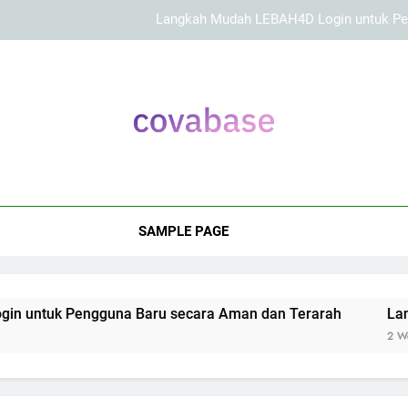
Langkah Mudah LEBAH4D Login untuk Pe
Langkah Login KAYA787 untuk Pe
Panduan Memastikan Data Login KAY
Langkah Mudah 
abase
Langkah Mudah LEBAH4D Login untuk Pe
Solusi Database Dan Analisis Data Dari Covabase. Teknologi
Langkah Login KAYA787 untuk Pe
SAMPLE PAGE
Panduan Memastikan Data Login KAY
ngguna Baru secara Aman dan Terarah
Langkah Login 
2 Weeks Ago