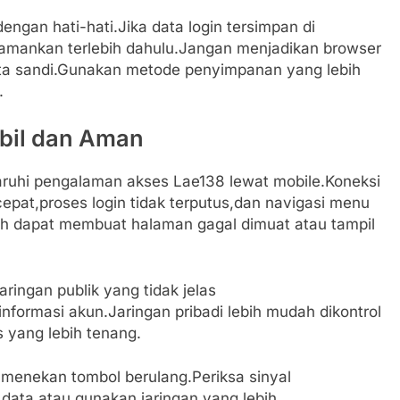
gan hati-hati.Jika data login tersimpan di
diamankan terlebih dahulu.Jangan menjadikan browser
ta sandi.Gunakan metode penyimpanan yang lebih
.
abil dan Aman
aruhi pengalaman akses Lae138 lewat mobile.Koneksi
pat,proses login tidak terputus,dan navigasi menu
mah dapat membuat halaman gagal dimuat atau tampil
ringan publik yang tidak jelas
ormasi akun.Jaringan pribadi lebih mudah dikontrol
yang lebih tenang.
 menekan tombol berulang.Periksa sinyal
 data,atau gunakan jaringan yang lebih