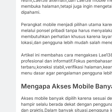
resmi,Lae138 alternatif,dan Lae138 mobile 
membuka halaman,tetapi juga ingin mengeta
dipahami.
Perangkat mobile menjadi pilihan utama kar
melalui ponsel pribadi tanpa harus menyala
membutuhkan perhatian khusus karena layar l
lokasi,dan pengguna lebih mudah salah menek
Artikel ini membahas cara mengakses Lae13
profesional dan informatif.Fokus pembahas
terbaru,koneksi stabil,verifikasi halaman,k
menu dasar agar pengalaman pengguna lebi
Mengapa Akses Mobile Banya
Akses mobile banyak dipilih karena sesuai 
hampir selalu berada dekat dengan pengguna
dan praktis.Dalam banyak situasi,pengguna