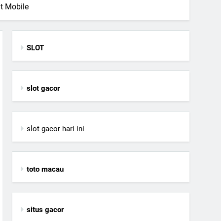
t Mobile
SLOT
slot gacor
slot gacor hari ini
toto macau
situs gacor