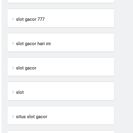
slot gacor 777
slot gacor hari ini
slot gacor
slot
situs slot gacor