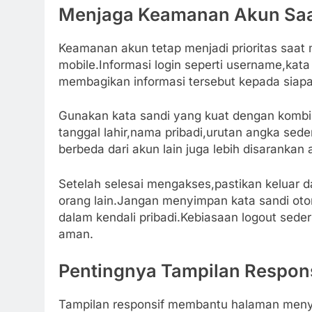
Menjaga Keamanan Akun Saa
Keamanan akun tetap menjadi prioritas saat
mobile.Informasi login seperti username,kata
membagikan informasi tersebut kepada siapa
Gunakan kata sandi yang kuat dengan kombina
tanggal lahir,nama pribadi,urutan angka sed
berbeda dari akun lain juga lebih disarankan ag
Setelah selesai mengakses,pastikan keluar da
orang lain.Jangan menyimpan kata sandi ot
dalam kendali pribadi.Kebiasaan logout sed
aman.
Pentingnya Tampilan Respons
Tampilan responsif membantu halaman menye