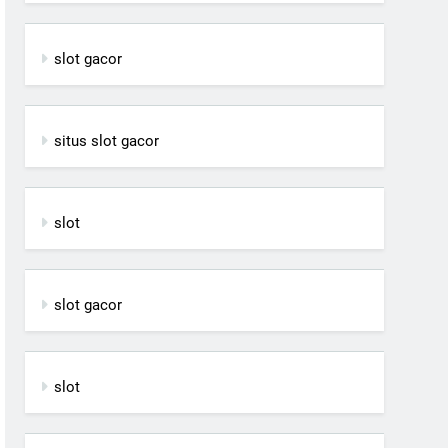
slot gacor
situs slot gacor
slot
slot gacor
slot