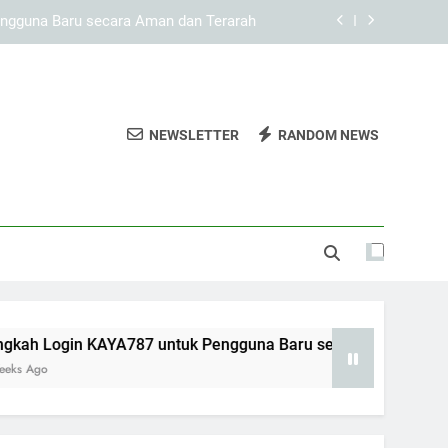
ngguna Baru secara Aman dan Terarah
ngguna Baru secara Aman dan Terarah
A787 Telah Dimasukkan dengan Benar
NEWSLETTER
RANDOM NEWS
EDWINSLOT Login bagi Pengguna Baru
ngguna Baru secara Aman dan Terarah
 Yang Membantu Anda Mengambil Keputusan Yang Tepat.
ngguna Baru secara Aman dan Terarah
A787 Telah Dimasukkan dengan Benar
KAYA787 untuk Pengguna Baru secara Aman dan Terarah