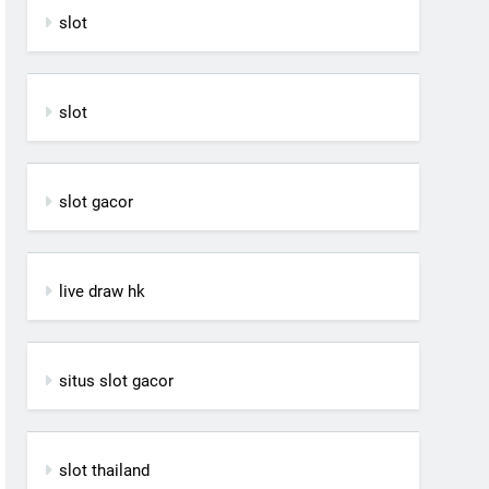
slot
slot
slot gacor
live draw hk
situs slot gacor
slot thailand