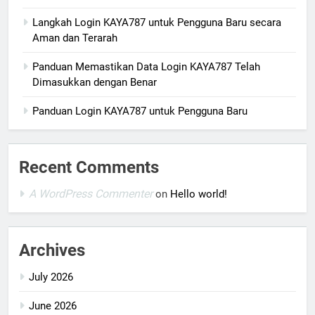
Langkah Login KAYA787 untuk Pengguna Baru secara
Aman dan Terarah
Panduan Memastikan Data Login KAYA787 Telah
Dimasukkan dengan Benar
Panduan Login KAYA787 untuk Pengguna Baru
Recent Comments
A WordPress Commenter
on
Hello world!
Archives
July 2026
June 2026