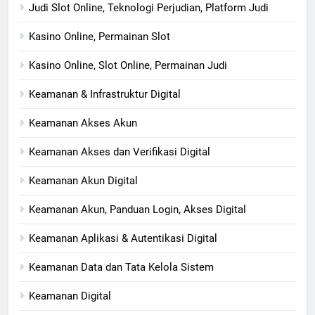
Judi Slot Online, Teknologi Perjudian, Platform Judi
Kasino Online, Permainan Slot
Kasino Online, Slot Online, Permainan Judi
Keamanan & Infrastruktur Digital
Keamanan Akses Akun
Keamanan Akses dan Verifikasi Digital
Keamanan Akun Digital
Keamanan Akun, Panduan Login, Akses Digital
Keamanan Aplikasi & Autentikasi Digital
Keamanan Data dan Tata Kelola Sistem
Keamanan Digital