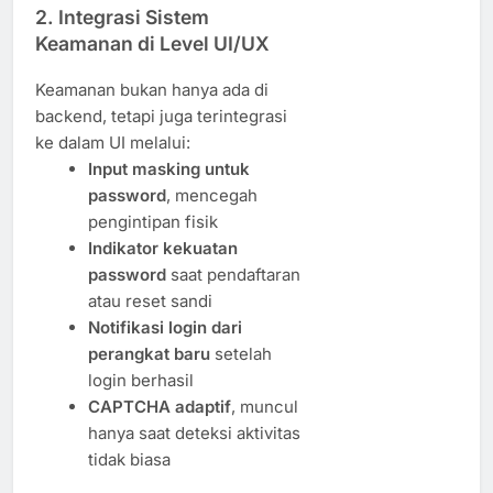
2. Integrasi Sistem
Keamanan di Level UI/UX
Keamanan bukan hanya ada di
backend, tetapi juga terintegrasi
ke dalam UI melalui:
Input masking untuk
password
, mencegah
pengintipan fisik
Indikator kekuatan
password
saat pendaftaran
atau reset sandi
Notifikasi login dari
perangkat baru
setelah
login berhasil
CAPTCHA adaptif
, muncul
hanya saat deteksi aktivitas
tidak biasa