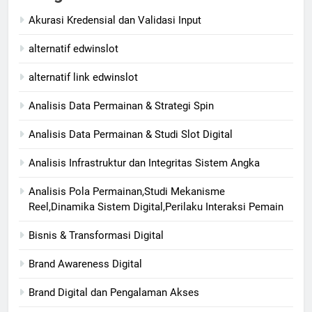
Akurasi Kredensial dan Validasi Input
alternatif edwinslot
alternatif link edwinslot
Analisis Data Permainan & Strategi Spin
Analisis Data Permainan & Studi Slot Digital
Analisis Infrastruktur dan Integritas Sistem Angka
Analisis Pola Permainan,Studi Mekanisme
Reel,Dinamika Sistem Digital,Perilaku Interaksi Pemain
Bisnis & Transformasi Digital
Brand Awareness Digital
Brand Digital dan Pengalaman Akses