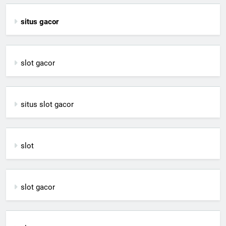
situs gacor
slot gacor
situs slot gacor
slot
slot gacor