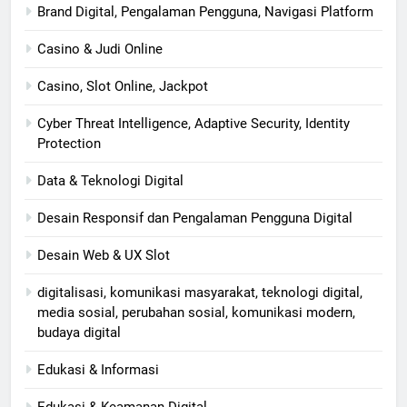
Brand Digital, Pengalaman Pengguna, Navigasi Platform
Casino & Judi Online
Casino, Slot Online, Jackpot
Cyber Threat Intelligence, Adaptive Security, Identity
Protection
Data & Teknologi Digital
Desain Responsif dan Pengalaman Pengguna Digital
Desain Web & UX Slot
digitalisasi, komunikasi masyarakat, teknologi digital,
media sosial, perubahan sosial, komunikasi modern,
budaya digital
Edukasi & Informasi