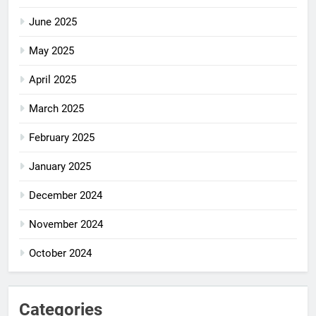
June 2025
May 2025
April 2025
March 2025
February 2025
January 2025
December 2024
November 2024
October 2024
Categories