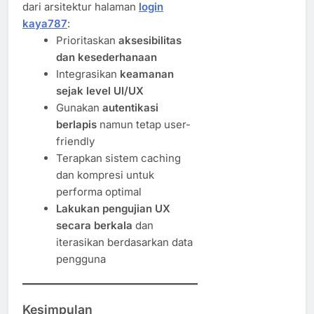
dari arsitektur halaman
login
kaya787
:
Prioritaskan
aksesibilitas
dan kesederhanaan
Integrasikan
keamanan
sejak level UI/UX
Gunakan
autentikasi
berlapis
namun tetap user-
friendly
Terapkan sistem caching
dan kompresi untuk
performa optimal
Lakukan pengujian UX
secara berkala
dan
iterasikan berdasarkan data
pengguna
Kesimpulan