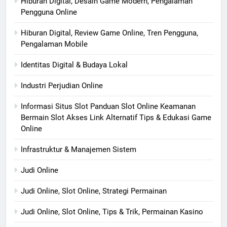
Hiburan Digital, Desain Game Modern, Pengalaman
Pengguna Online
Hiburan Digital, Review Game Online, Tren Pengguna,
Pengalaman Mobile
Identitas Digital & Budaya Lokal
Industri Perjudian Online
Informasi Situs Slot Panduan Slot Online Keamanan
Bermain Slot Akses Link Alternatif Tips & Edukasi Game
Online
Infrastruktur & Manajemen Sistem
Judi Online
Judi Online, Slot Online, Strategi Permainan
Judi Online, Slot Online, Tips & Trik, Permainan Kasino