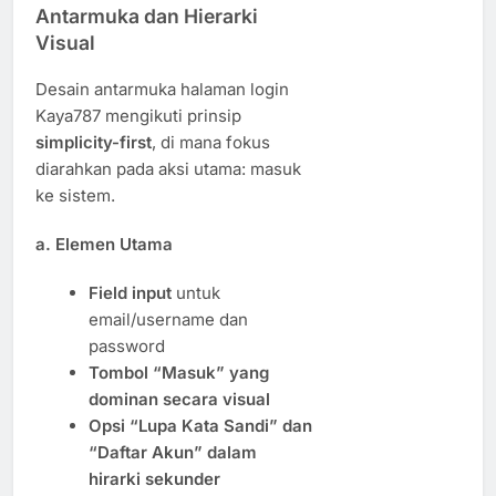
Antarmuka dan Hierarki
Visual
Desain antarmuka halaman login
Kaya787 mengikuti prinsip
simplicity-first
, di mana fokus
diarahkan pada aksi utama: masuk
ke sistem.
a.
Elemen Utama
Field input
untuk
email/username dan
password
Tombol “Masuk” yang
dominan secara visual
Opsi “Lupa Kata Sandi” dan
“Daftar Akun” dalam
hirarki sekunder