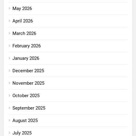
May 2026
April 2026
March 2026
February 2026
January 2026
December 2025
November 2025
October 2025
September 2025
August 2025
July 2025