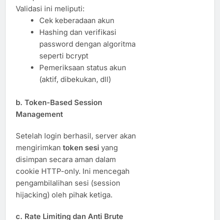
Validasi ini meliputi:
Cek keberadaan akun
Hashing dan verifikasi
password dengan algoritma
seperti bcrypt
Pemeriksaan status akun
(aktif, dibekukan, dll)
b.
Token-Based Session
Management
Setelah login berhasil, server akan
mengirimkan
token sesi
yang
disimpan secara aman dalam
cookie HTTP-only. Ini mencegah
pengambilalihan sesi (session
hijacking) oleh pihak ketiga.
c.
Rate Limiting dan Anti Brute