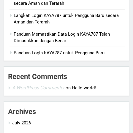
secara Aman dan Terarah
Langkah Login KAYA787 untuk Pengguna Baru secara
Aman dan Terarah
Panduan Memastikan Data Login KAYA787 Telah
Dimasukkan dengan Benar
Panduan Login KAYA787 untuk Pengguna Baru
Recent Comments
A WordPress Commenter
on
Hello world!
Archives
July 2026