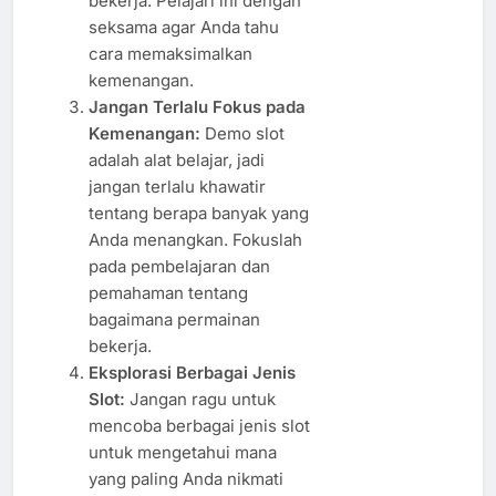
bekerja. Pelajari ini dengan
seksama agar Anda tahu
cara memaksimalkan
kemenangan.
Jangan Terlalu Fokus pada
Kemenangan:
Demo slot
adalah alat belajar, jadi
jangan terlalu khawatir
tentang berapa banyak yang
Anda menangkan. Fokuslah
pada pembelajaran dan
pemahaman tentang
bagaimana permainan
bekerja.
Eksplorasi Berbagai Jenis
Slot:
Jangan ragu untuk
mencoba berbagai jenis slot
untuk mengetahui mana
yang paling Anda nikmati