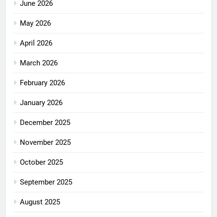
June 2026
May 2026
April 2026
March 2026
February 2026
January 2026
December 2025
November 2025
October 2025
September 2025
August 2025