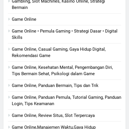
Gambling, Slot Machines, Kasino Online, Strategi
Bermain
Game Online
Game Online • Pemula Gaming • Strategi Dasar • Digital
Skills
Game Online, Casual Gaming, Gaya Hidup Digital,
Rekomendasi Game
Game Online, Kesehatan Mental, Pengembangan Diri,
Tips Bermain Sehat, Psikologi dalam Game
Game Online, Panduan Bermain, Tips dan Trik
Game Online, Panduan Pemula, Tutorial Gaming, Panduan
Login, Tips Keamanan
Game Online, Review Situs, Slot Terpercaya
Game Online,Manajemen Waktu,Gaya Hidup