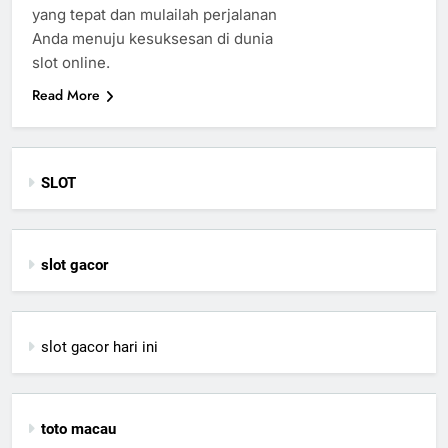
yang tepat dan mulailah perjalanan
Anda menuju kesuksesan di dunia
slot online.
Read More
SLOT
slot gacor
slot gacor hari ini
toto macau