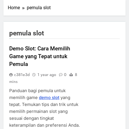
Home
pemula slot
pemula slot
Demo Slot: Cara Memilih
Game yang Tepat untuk
Pemula
c381e3d
1 year ago
0
8
mins
Panduan bagi pemula untuk
memilih game
demo slot
yang
tepat. Temukan tips dan trik untuk
memilih permainan slot yang
sesuai dengan tingkat
keterampilan dan preferensi Anda.