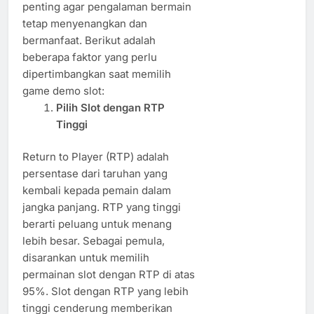
penting agar pengalaman bermain
tetap menyenangkan dan
bermanfaat. Berikut adalah
beberapa faktor yang perlu
dipertimbangkan saat memilih
game demo slot:
Pilih Slot dengan RTP
Tinggi
Return to Player (RTP) adalah
persentase dari taruhan yang
kembali kepada pemain dalam
jangka panjang. RTP yang tinggi
berarti peluang untuk menang
lebih besar. Sebagai pemula,
disarankan untuk memilih
permainan slot dengan RTP di atas
95%. Slot dengan RTP yang lebih
tinggi cenderung memberikan