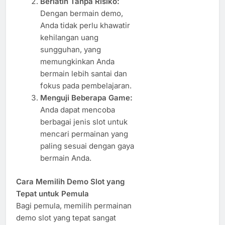
Berlatih Tanpa Risiko:
Dengan bermain demo,
Anda tidak perlu khawatir
kehilangan uang
sungguhan, yang
memungkinkan Anda
bermain lebih santai dan
fokus pada pembelajaran.
Menguji Beberapa Game:
Anda dapat mencoba
berbagai jenis slot untuk
mencari permainan yang
paling sesuai dengan gaya
bermain Anda.
Cara Memilih Demo Slot yang
Tepat untuk Pemula
Bagi pemula, memilih permainan
demo slot yang tepat sangat