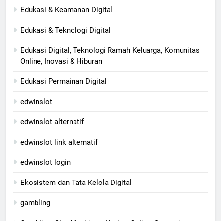
Edukasi & Keamanan Digital
Edukasi & Teknologi Digital
Edukasi Digital, Teknologi Ramah Keluarga, Komunitas
Online, Inovasi & Hiburan
Edukasi Permainan Digital
edwinslot
edwinslot alternatif
edwinslot link alternatif
edwinslot login
Ekosistem dan Tata Kelola Digital
gambling