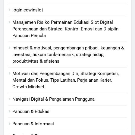
login edwinslot
Manajemen Risiko Permainan Edukasi Slot Digital
Perencanaan dan Strategi Kontrol Emosi dan Disiplin
Panduan Pemula
mindset & motivasi, pengembangan pribadi, keuangan &
investasi, hukum tarik-menarik, strategi hidup,
produktivitas & efisiensi
Motivasi dan Pengembangan Diri, Strategi Kompetisi,
Mental dan Fokus, Tips Latihan, Perjalanan Karier,
Growth Mindset
Navigasi Digital & Pengalaman Pengguna
Panduan & Edukasi
Panduan & Informasi