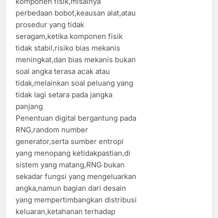
komponen fisik,misalnya
perbedaan bobot,keausan alat,atau
prosedur yang tidak
seragam,ketika komponen fisik
tidak stabil,risiko bias mekanis
meningkat,dan bias mekanis bukan
soal angka terasa acak atau
tidak,melainkan soal peluang yang
tidak lagi setara pada jangka
panjang
Penentuan digital bergantung pada
RNG,random number
generator,serta sumber entropi
yang menopang ketidakpastian,di
sistem yang matang,RNG bukan
sekadar fungsi yang mengeluarkan
angka,namun bagian dari desain
yang mempertimbangkan distribusi
keluaran,ketahanan terhadap