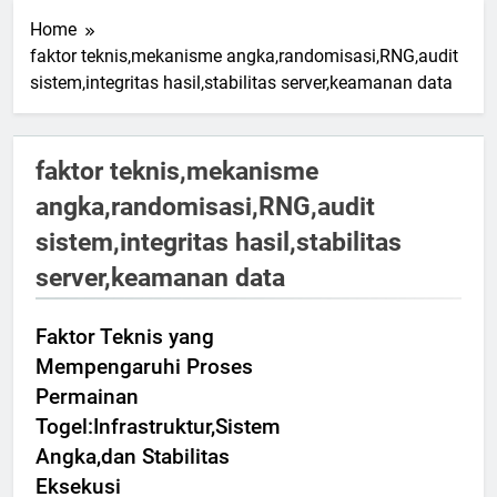
Home
faktor teknis,mekanisme angka,randomisasi,RNG,audit
sistem,integritas hasil,stabilitas server,keamanan data
faktor teknis,mekanisme
angka,randomisasi,RNG,audit
sistem,integritas hasil,stabilitas
server,keamanan data
Faktor Teknis yang
Mempengaruhi Proses
Permainan
Togel:Infrastruktur,Sistem
Angka,dan Stabilitas
Eksekusi