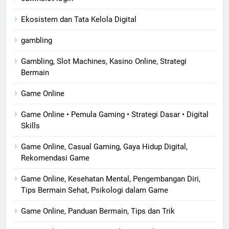
Ekosistem dan Tata Kelola Digital
gambling
Gambling, Slot Machines, Kasino Online, Strategi
Bermain
Game Online
Game Online • Pemula Gaming • Strategi Dasar • Digital
Skills
Game Online, Casual Gaming, Gaya Hidup Digital,
Rekomendasi Game
Game Online, Kesehatan Mental, Pengembangan Diri,
Tips Bermain Sehat, Psikologi dalam Game
Game Online, Panduan Bermain, Tips dan Trik