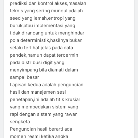
prediksi,dan kontrol akses,masalah
teknis yang sering muncul adalah
seed yang lemah,entropi yang
buruk,atau implementasi yang
tidak dirancang untuk menghindari
pola deterministik,hasilnya bukan
selalu terlihat jelas pada data
pendek,namun dapat tercermin
pada distribusi digit yang
menyimpang bila diamati dalam
sampel besar
Lapisan kedua adalah penguncian
hasil dan manajemen sesi
penetapan,ini adalah titik krusial
yang membedakan sistem yang
rapi dengan sistem yang rawan
sengketa
Penguncian hasil berarti ada
momen resmi ketika angka