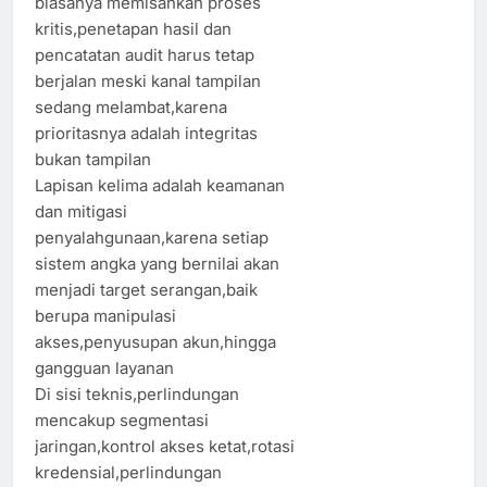
biasanya memisahkan proses
kritis,penetapan hasil dan
pencatatan audit harus tetap
berjalan meski kanal tampilan
sedang melambat,karena
prioritasnya adalah integritas
bukan tampilan
Lapisan kelima adalah keamanan
dan mitigasi
penyalahgunaan,karena setiap
sistem angka yang bernilai akan
menjadi target serangan,baik
berupa manipulasi
akses,penyusupan akun,hingga
gangguan layanan
Di sisi teknis,perlindungan
mencakup segmentasi
jaringan,kontrol akses ketat,rotasi
kredensial,perlindungan