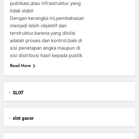
publikasi,atau infrastruktur yang
tidak stabil
Dengan kerangka ini,pembahasan
menjadi lebih objektif dan
terstruktur,karena yang dinilai
adalah proses dan kontrol,baik di
sisi penetapan angka maupun di
sisi distribusi hasil kepada publik
Read More
SLOT
slot gacor