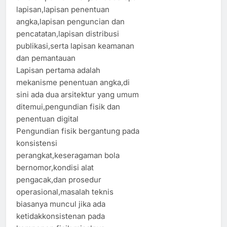
lapisan,lapisan penentuan
angka,lapisan penguncian dan
pencatatan,lapisan distribusi
publikasi,serta lapisan keamanan
dan pemantauan
Lapisan pertama adalah
mekanisme penentuan angka,di
sini ada dua arsitektur yang umum
ditemui,pengundian fisik dan
penentuan digital
Pengundian fisik bergantung pada
konsistensi
perangkat,keseragaman bola
bernomor,kondisi alat
pengacak,dan prosedur
operasional,masalah teknis
biasanya muncul jika ada
ketidakkonsistenan pada