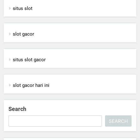
situs slot
slot gacor
situs slot gacor
slot gacor hari ini
Search
SEARCH