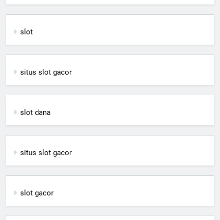
slot
situs slot gacor
slot dana
situs slot gacor
slot gacor