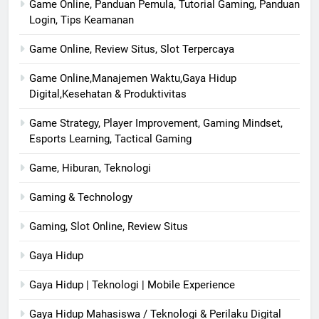
Game Online, Panduan Pemula, Tutorial Gaming, Panduan
Login, Tips Keamanan
Game Online, Review Situs, Slot Terpercaya
Game Online,Manajemen Waktu,Gaya Hidup
Digital,Kesehatan & Produktivitas
Game Strategy, Player Improvement, Gaming Mindset,
Esports Learning, Tactical Gaming
Game, Hiburan, Teknologi
Gaming & Technology
Gaming, Slot Online, Review Situs
Gaya Hidup
Gaya Hidup | Teknologi | Mobile Experience
Gaya Hidup Mahasiswa / Teknologi & Perilaku Digital