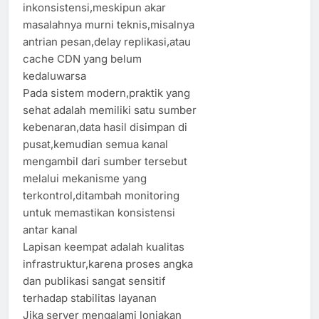
inkonsistensi,meskipun akar
masalahnya murni teknis,misalnya
antrian pesan,delay replikasi,atau
cache CDN yang belum
kedaluwarsa
Pada sistem modern,praktik yang
sehat adalah memiliki satu sumber
kebenaran,data hasil disimpan di
pusat,kemudian semua kanal
mengambil dari sumber tersebut
melalui mekanisme yang
terkontrol,ditambah monitoring
untuk memastikan konsistensi
antar kanal
Lapisan keempat adalah kualitas
infrastruktur,karena proses angka
dan publikasi sangat sensitif
terhadap stabilitas layanan
Jika server mengalami lonjakan