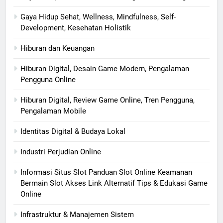
Gaya Hidup Sehat, Wellness, Mindfulness, Self-
Development, Kesehatan Holistik
Hiburan dan Keuangan
Hiburan Digital, Desain Game Modern, Pengalaman
Pengguna Online
Hiburan Digital, Review Game Online, Tren Pengguna,
Pengalaman Mobile
Identitas Digital & Budaya Lokal
Industri Perjudian Online
Informasi Situs Slot Panduan Slot Online Keamanan
Bermain Slot Akses Link Alternatif Tips & Edukasi Game
Online
Infrastruktur & Manajemen Sistem