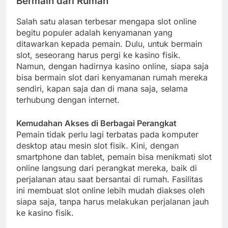
Bermain dari Rumah
Salah satu alasan terbesar mengapa slot online
begitu populer adalah kenyamanan yang
ditawarkan kepada pemain. Dulu, untuk bermain
slot, seseorang harus pergi ke kasino fisik.
Namun, dengan hadirnya kasino online, siapa saja
bisa bermain slot dari kenyamanan rumah mereka
sendiri, kapan saja dan di mana saja, selama
terhubung dengan internet.
Kemudahan Akses di Berbagai Perangkat
Pemain tidak perlu lagi terbatas pada komputer
desktop atau mesin slot fisik. Kini, dengan
smartphone dan tablet, pemain bisa menikmati slot
online langsung dari perangkat mereka, baik di
perjalanan atau saat bersantai di rumah. Fasilitas
ini membuat slot online lebih mudah diakses oleh
siapa saja, tanpa harus melakukan perjalanan jauh
ke kasino fisik.