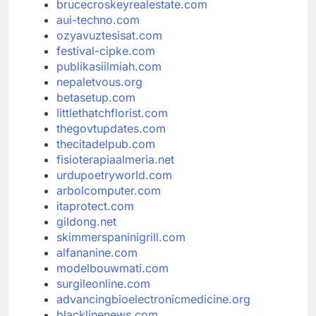
brucecroskeyrealestate.com
aui-techno.com
ozyavuztesisat.com
festival-cipke.com
publikasiilmiah.com
nepaletvous.org
betasetup.com
littlethatchflorist.com
thegovtupdates.com
thecitadelpub.com
fisioterapiaalmeria.net
urdupoetryworld.com
arbolcomputer.com
itaprotect.com
gildong.net
skimmerspaninigrill.com
alfananine.com
modelbouwmati.com
surgileonline.com
advancingbioelectronicmedicine.org
blacklinenews.com