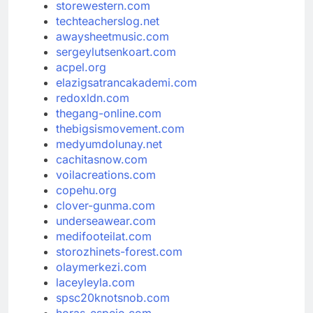
storewestern.com
techteacherslog.net
awaysheetmusic.com
sergeylutsenkoart.com
acpel.org
elazigsatrancakademi.com
redoxldn.com
thegang-online.com
thebigsismovement.com
medyumdolunay.net
cachitasnow.com
voilacreations.com
copehu.org
clover-gunma.com
underseawear.com
medifooteilat.com
storozhinets-forest.com
olaymerkezi.com
laceyleyla.com
spsc20knotsnob.com