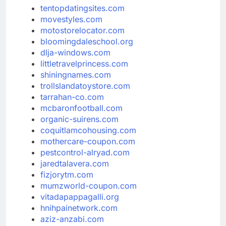
tentopdatingsites.com
movestyles.com
motostorelocator.com
bloomingdaleschool.org
dlja-windows.com
littletravelprincess.com
shiningnames.com
trollslandatoystore.com
tarrahan-co.com
mcbaronfootball.com
organic-suirens.com
coquitlamcohousing.com
mothercare-coupon.com
pestcontrol-alryad.com
jaredtalavera.com
fizjorytm.com
mumzworld-coupon.com
vitadapappagalli.org
hnihpainetwork.com
aziz-anzabi.com