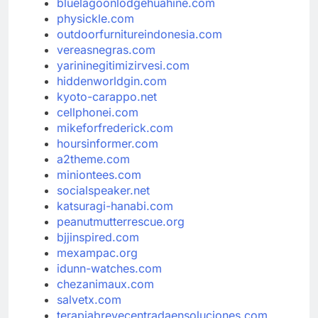
bluelagoonlodgehuahine.com
physickle.com
outdoorfurnitureindonesia.com
vereasnegras.com
yarininegitimizirvesi.com
hiddenworldgin.com
kyoto-carappo.net
cellphonei.com
mikeforfrederick.com
hoursinformer.com
a2theme.com
miniontees.com
socialspeaker.net
katsuragi-hanabi.com
peanutmutterrescue.org
bjjinspired.com
mexampac.org
idunn-watches.com
chezanimaux.com
salvetx.com
terapiabrevecentradaensoluciones.com