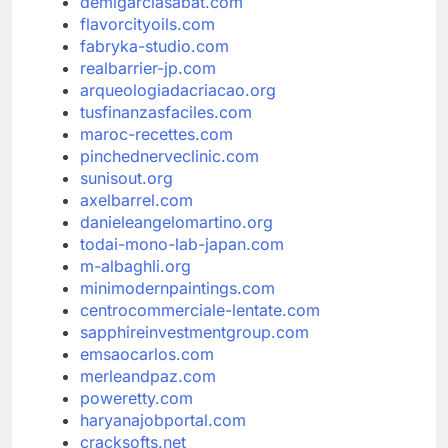
demigarciasabat.com
flavorcityoils.com
fabryka-studio.com
realbarrier-jp.com
arqueologiadacriacao.org
tusfinanzasfaciles.com
maroc-recettes.com
pinchednerveclinic.com
sunisout.org
axelbarrel.com
danieleangelomartino.org
todai-mono-lab-japan.com
m-albaghli.org
minimodernpaintings.com
centrocommerciale-lentate.com
sapphireinvestmentgroup.com
emsaocarlos.com
merleandpaz.com
poweretty.com
haryanajobportal.com
cracksofts.net