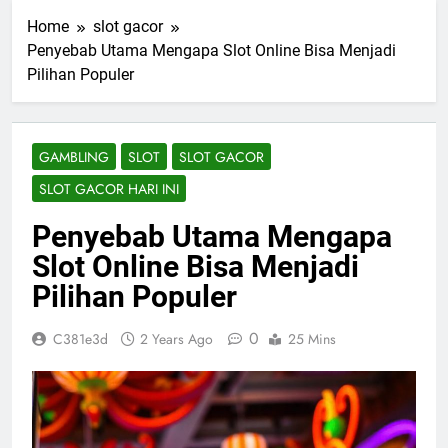
Home
slot gacor
Penyebab Utama Mengapa Slot Online Bisa Menjadi
Pilihan Populer
GAMBLING
SLOT
SLOT GACOR
SLOT GACOR HARI INI
Penyebab Utama Mengapa
Slot Online Bisa Menjadi
Pilihan Populer
0
C381e3d
2 Years Ago
25 Mins