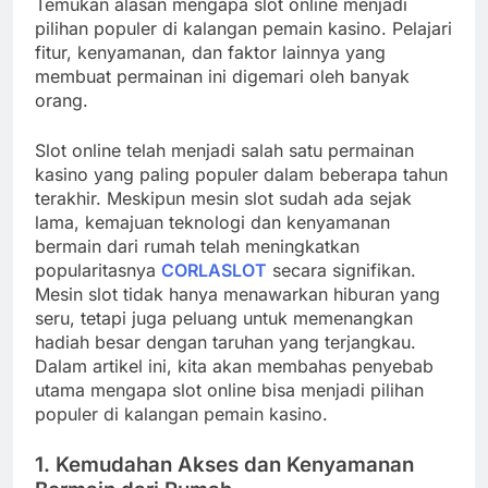
Temukan alasan mengapa slot online menjadi
pilihan populer di kalangan pemain kasino. Pelajari
fitur, kenyamanan, dan faktor lainnya yang
membuat permainan ini digemari oleh banyak
orang.
Slot online telah menjadi salah satu permainan
kasino yang paling populer dalam beberapa tahun
terakhir. Meskipun mesin slot sudah ada sejak
lama, kemajuan teknologi dan kenyamanan
bermain dari rumah telah meningkatkan
popularitasnya
CORLASLOT
secara signifikan.
Mesin slot tidak hanya menawarkan hiburan yang
seru, tetapi juga peluang untuk memenangkan
hadiah besar dengan taruhan yang terjangkau.
Dalam artikel ini, kita akan membahas penyebab
utama mengapa slot online bisa menjadi pilihan
populer di kalangan pemain kasino.
1.
Kemudahan Akses dan Kenyamanan