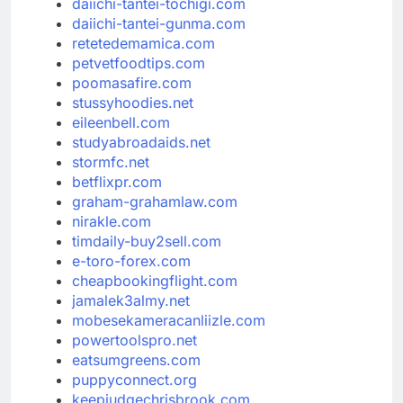
daiichi-tantei-tochigi.com
daiichi-tantei-gunma.com
retetedemamica.com
petvetfoodtips.com
poomasafire.com
stussyhoodies.net
eileenbell.com
studyabroadaids.net
stormfc.net
betflixpr.com
graham-grahamlaw.com
nirakle.com
timdaily-buy2sell.com
e-toro-forex.com
cheapbookingflight.com
jamalek3almy.net
mobesekameracanliizle.com
powertoolspro.net
eatsumgreens.com
puppyconnect.org
keepjudgechrisbrook.com