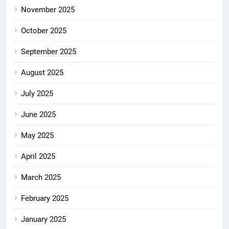
November 2025
October 2025
September 2025
August 2025
July 2025
June 2025
May 2025
April 2025
March 2025
February 2025
January 2025