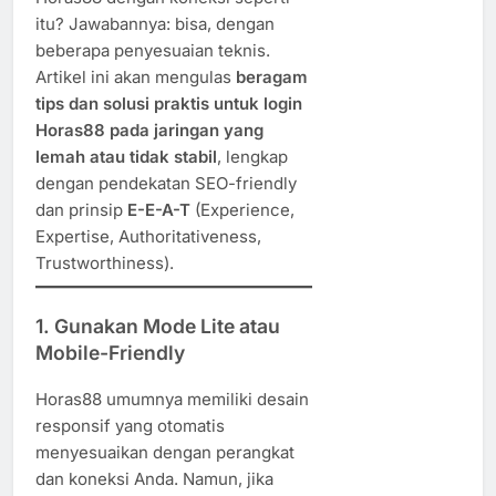
itu? Jawabannya: bisa, dengan
beberapa penyesuaian teknis.
Artikel ini akan mengulas
beragam
tips dan solusi praktis untuk login
Horas88 pada jaringan yang
lemah atau tidak stabil
, lengkap
dengan pendekatan SEO-friendly
dan prinsip
E-E-A-T
(Experience,
Expertise, Authoritativeness,
Trustworthiness).
1.
Gunakan Mode Lite atau
Mobile-Friendly
Horas88 umumnya memiliki desain
responsif yang otomatis
menyesuaikan dengan perangkat
dan koneksi Anda. Namun, jika