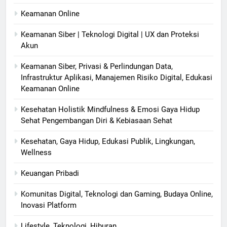
Keamanan Online
Keamanan Siber | Teknologi Digital | UX dan Proteksi
Akun
Keamanan Siber, Privasi & Perlindungan Data,
Infrastruktur Aplikasi, Manajemen Risiko Digital, Edukasi
Keamanan Online
Kesehatan Holistik Mindfulness & Emosi Gaya Hidup
Sehat Pengembangan Diri & Kebiasaan Sehat
Kesehatan, Gaya Hidup, Edukasi Publik, Lingkungan,
Wellness
Keuangan Pribadi
Komunitas Digital, Teknologi dan Gaming, Budaya Online,
Inovasi Platform
Lifestyle, Teknologi, Hiburan