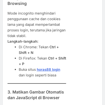
Browsing
Mode incognito menghindari
penggunaan cache dan cookies
lama yang dapat memperlambat
proses login, terutama jika jaringan
tidak stabil.
Langkah-langkah:
Di Chrome: Tekan
Ctrl +
Shift + N
Di Firefox: Tekan
Ctrl + Shift
+ P
Buka situs
horas88 login
dan login seperti biasa
3.
Matikan Gambar Otomatis
dan JavaScript di Browser