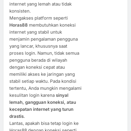
internet yang lemah atau tidak
konsisten.
Mengakses platform seperti
Horas88
membutuhkan koneksi
internet yang stabil untuk
menjamin pengalaman pengguna
yang lancar, khususnya saat
proses login. Namun, tidak semua
pengguna berada di wilayah
dengan koneksi cepat atau
memiliki akses ke jaringan yang
stabil setiap waktu. Pada kondisi
tertentu, Anda mungkin mengalami
kesulitan login karena
sinyal
lemah, gangguan koneksi, atau
kecepatan internet yang turun
drastis
.
Lantas, apakah bisa tetap login ke
Horas88 dengan koneksi seperti