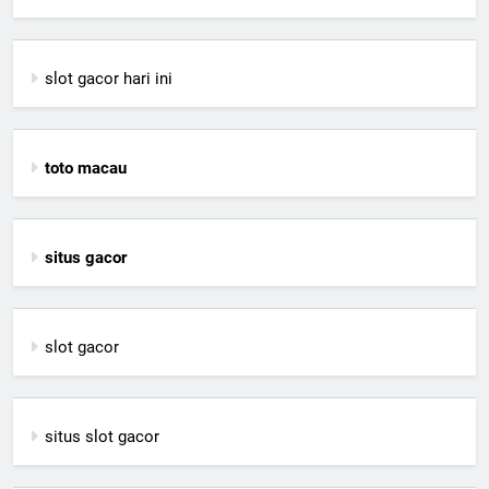
slot gacor hari ini
toto macau
situs gacor
slot gacor
situs slot gacor