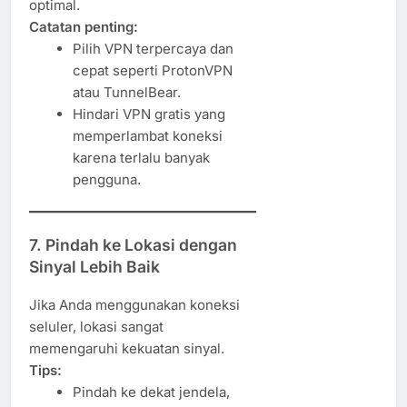
optimal.
Catatan penting:
Pilih VPN terpercaya dan
cepat seperti ProtonVPN
atau TunnelBear.
Hindari VPN gratis yang
memperlambat koneksi
karena terlalu banyak
pengguna.
7.
Pindah ke Lokasi dengan
Sinyal Lebih Baik
Jika Anda menggunakan koneksi
seluler, lokasi sangat
memengaruhi kekuatan sinyal.
Tips:
Pindah ke dekat jendela,