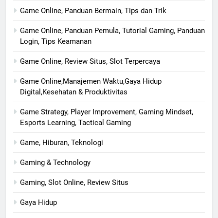
Game Online, Panduan Bermain, Tips dan Trik
Game Online, Panduan Pemula, Tutorial Gaming, Panduan
Login, Tips Keamanan
Game Online, Review Situs, Slot Terpercaya
Game Online,Manajemen Waktu,Gaya Hidup
Digital,Kesehatan & Produktivitas
Game Strategy, Player Improvement, Gaming Mindset,
Esports Learning, Tactical Gaming
Game, Hiburan, Teknologi
Gaming & Technology
Gaming, Slot Online, Review Situs
Gaya Hidup