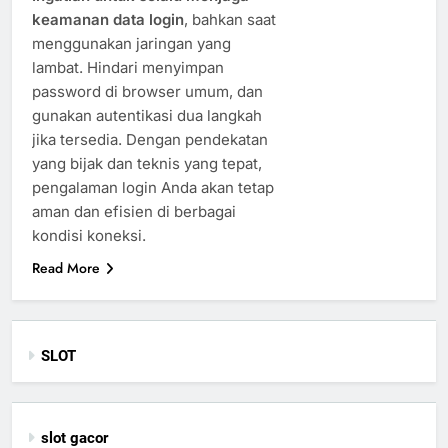
keamanan data login
, bahkan saat
menggunakan jaringan yang
lambat. Hindari menyimpan
password di browser umum, dan
gunakan autentikasi dua langkah
jika tersedia. Dengan pendekatan
yang bijak dan teknis yang tepat,
pengalaman login Anda akan tetap
aman dan efisien di berbagai
kondisi koneksi.
Read More
SLOT
slot gacor