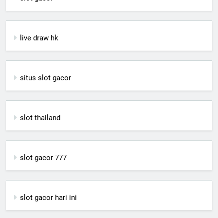
live draw hk
situs slot gacor
slot thailand
slot gacor 777
slot gacor hari ini