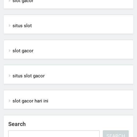
slot gacor
situs slot
slot gacor
situs slot gacor
slot gacor hari ini
Search
SEARCH