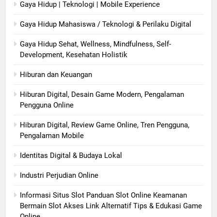
Gaya Hidup | Teknologi | Mobile Experience
Gaya Hidup Mahasiswa / Teknologi & Perilaku Digital
Gaya Hidup Sehat, Wellness, Mindfulness, Self-
Development, Kesehatan Holistik
Hiburan dan Keuangan
Hiburan Digital, Desain Game Modern, Pengalaman
Pengguna Online
Hiburan Digital, Review Game Online, Tren Pengguna,
Pengalaman Mobile
Identitas Digital & Budaya Lokal
Industri Perjudian Online
Informasi Situs Slot Panduan Slot Online Keamanan
Bermain Slot Akses Link Alternatif Tips & Edukasi Game
Online