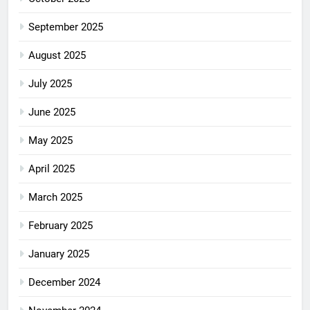
September 2025
August 2025
July 2025
June 2025
May 2025
April 2025
March 2025
February 2025
January 2025
December 2024