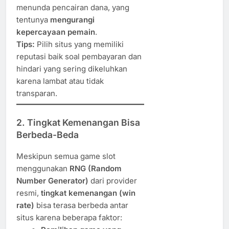
menunda pencairan dana, yang
tentunya
mengurangi
kepercayaan pemain
.
Tips:
Pilih situs yang memiliki
reputasi baik soal pembayaran dan
hindari yang sering dikeluhkan
karena lambat atau tidak
transparan.
2. Tingkat Kemenangan Bisa
Berbeda-Beda
Meskipun semua game slot
menggunakan
RNG (Random
Number Generator)
dari provider
resmi,
tingkat kemenangan (win
rate)
bisa terasa berbeda antar
situs karena beberapa faktor: