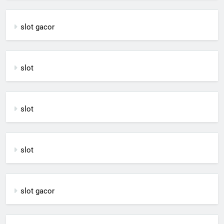
slot gacor
slot
slot
slot
slot gacor