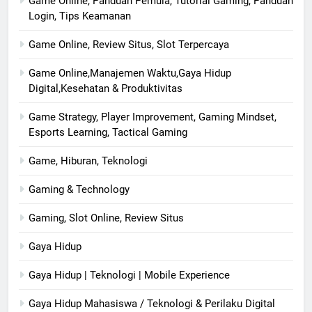
Game Online, Panduan Pemula, Tutorial Gaming, Panduan
Login, Tips Keamanan
Game Online, Review Situs, Slot Terpercaya
Game Online,Manajemen Waktu,Gaya Hidup
Digital,Kesehatan & Produktivitas
Game Strategy, Player Improvement, Gaming Mindset,
Esports Learning, Tactical Gaming
Game, Hiburan, Teknologi
Gaming & Technology
Gaming, Slot Online, Review Situs
Gaya Hidup
Gaya Hidup | Teknologi | Mobile Experience
Gaya Hidup Mahasiswa / Teknologi & Perilaku Digital