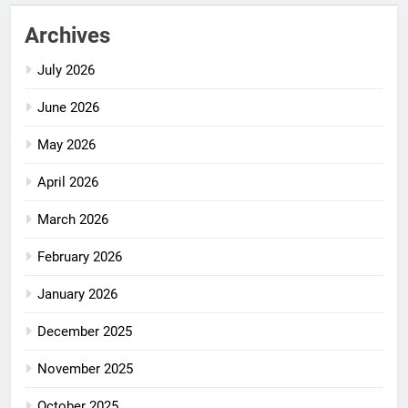
Archives
July 2026
June 2026
May 2026
April 2026
March 2026
February 2026
January 2026
December 2025
November 2025
October 2025