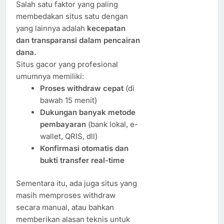
Salah satu faktor yang paling
membedakan situs satu dengan
yang lainnya adalah
kecepatan
dan transparansi dalam pencairan
dana.
Situs gacor yang profesional
umumnya memiliki:
Proses withdraw cepat
(di
bawah 15 menit)
Dukungan banyak metode
pembayaran
(bank lokal, e-
wallet, QRIS, dll)
Konfirmasi otomatis dan
bukti transfer real-time
Sementara itu, ada juga situs yang
masih memproses withdraw
secara manual, atau bahkan
memberikan alasan teknis untuk