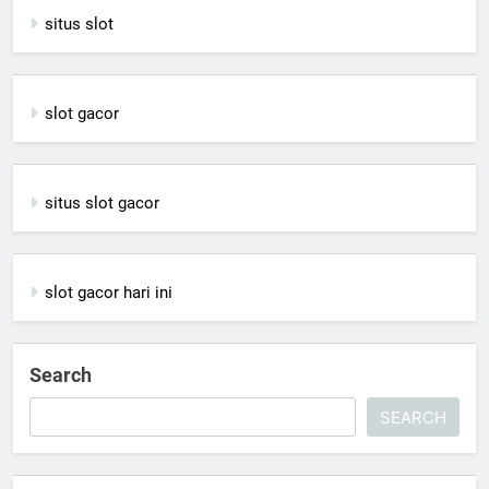
situs slot
slot gacor
situs slot gacor
slot gacor hari ini
Search
SEARCH