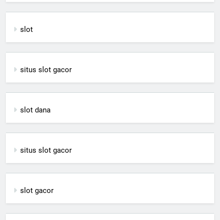
slot
situs slot gacor
slot dana
situs slot gacor
slot gacor