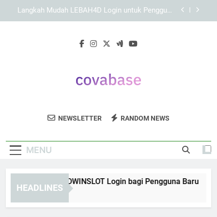
Skip
Langkah Login KAYA787 untuk Pengguna Baru
to
secara Aman dan Terarah
content
Panduan Memastikan Data Login KAYA787 Telah
Dimasukkan dengan Benar
Langkah Mudah EDWINSLOT Login bagi
Pengguna Baru
Langkah Mudah LEBAH4D Login untuk Pengguna
Baru secara Aman dan Terarah
Langkah Login KAYA787 untuk Pengguna Baru
secara Aman dan Terarah
Covabase
Dapatkan Solusi Database Dan Analisis
Panduan Memastikan Data Login KAYA787 Telah
NEWSLETTER
RANDOM NEWS
Dimasukkan dengan Benar
Data Dari Covabase. Teknologi Yang
Membantu Anda Mengambil Keputusan
MENU
Yang Tepat.
ngkah Mudah EDWINSLOT Login bagi Pengguna Baru
La
HEADLINES
eeks Ago
2 