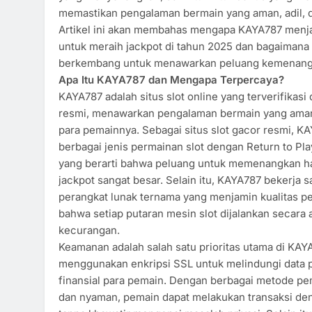
memastikan pengalaman bermain yang aman, adil,
Artikel ini akan membahas mengapa KAYA787 menja
untuk meraih jackpot di tahun 2025 dan bagaimana s
berkembang untuk menawarkan peluang kemenang
Apa Itu KAYA787 dan Mengapa Terpercaya?
KAYA787 adalah situs slot online yang terverifikasi 
resmi, menawarkan pengalaman bermain yang aman
para pemainnya. Sebagai situs slot gacor resmi, 
berbagai jenis permainan slot dengan Return to Pla
yang berarti bahwa peluang untuk memenangkan h
jackpot sangat besar. Selain itu, KAYA787 bekerja
perangkat lunak ternama yang menjamin kualitas 
bahwa setiap putaran mesin slot dijalankan secara 
kecurangan.
Keamanan adalah salah satu prioritas utama di KAYA7
menggunakan enkripsi SSL untuk melindungi data pr
finansial para pemain. Dengan berbagai metode p
dan nyaman, pemain dapat melakukan transaksi den