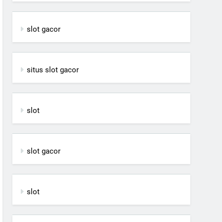
slot gacor
situs slot gacor
slot
slot gacor
slot