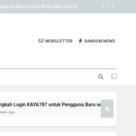
ngguna Baru secara Aman dan Terarah
ngguna Baru secara Aman dan Terarah
A787 Telah Dimasukkan dengan Benar
NEWSLETTER
RANDOM NEWS
EDWINSLOT Login bagi Pengguna Baru
ngguna Baru secara Aman dan Terarah
 Yang Membantu Anda Mengambil Keputusan Yang Tepat.
ngguna Baru secara Aman dan Terarah
A787 Telah Dimasukkan dengan Benar
in KAYA787 untuk Pengguna Baru secara Aman dan Terarah