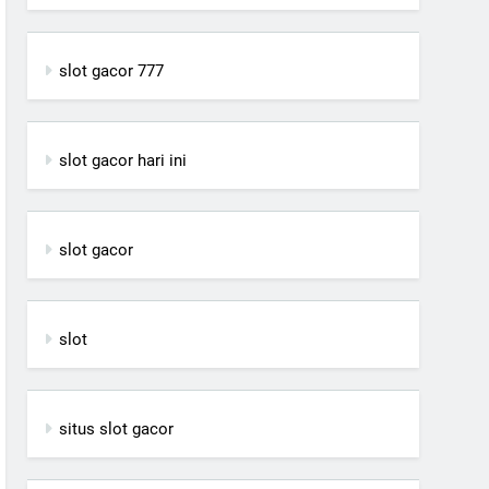
slot gacor 777
slot gacor hari ini
slot gacor
slot
situs slot gacor