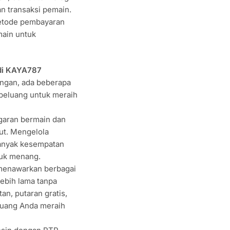
an transaksi pemain.
 metode pembayaran
ain untuk
 di KAYA787
ngan, ada beberapa
peluang untuk meraih
aran bermain dan
ut. Mengelola
banyak kesempatan
tuk menang.
enawarkan berbagai
ebih lama tanpa
, putaran gratis,
luang Anda meraih