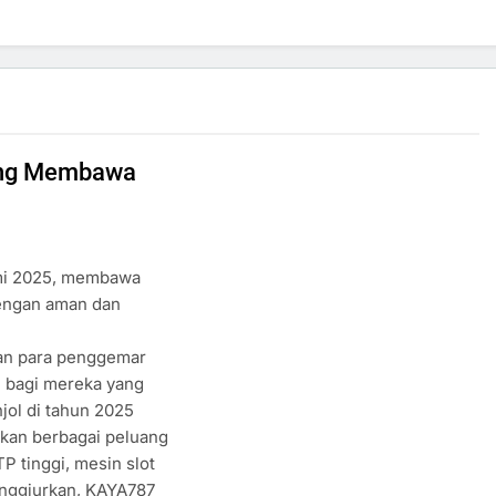
yang Membawa
smi 2025, membawa
dengan aman dan
ngan para penggemar
u bagi mereka yang
jol di tahun 2025
rkan berbagai peluang
P tinggi, mesin slot
enggiurkan, KAYA787