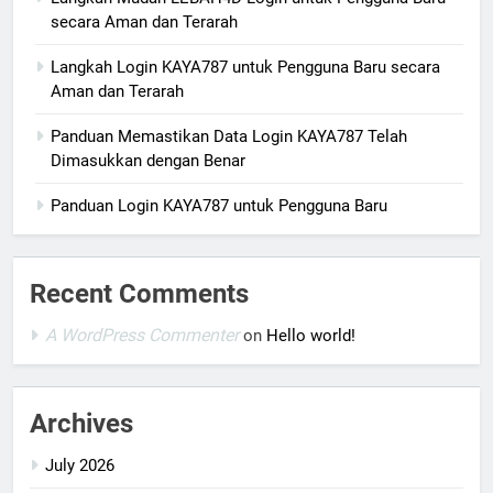
secara Aman dan Terarah
Langkah Login KAYA787 untuk Pengguna Baru secara
Aman dan Terarah
Panduan Memastikan Data Login KAYA787 Telah
Dimasukkan dengan Benar
Panduan Login KAYA787 untuk Pengguna Baru
Recent Comments
A WordPress Commenter
on
Hello world!
Archives
July 2026