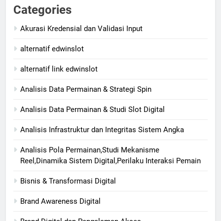
Categories
Akurasi Kredensial dan Validasi Input
alternatif edwinslot
alternatif link edwinslot
Analisis Data Permainan & Strategi Spin
Analisis Data Permainan & Studi Slot Digital
Analisis Infrastruktur dan Integritas Sistem Angka
Analisis Pola Permainan,Studi Mekanisme
Reel,Dinamika Sistem Digital,Perilaku Interaksi Pemain
Bisnis & Transformasi Digital
Brand Awareness Digital