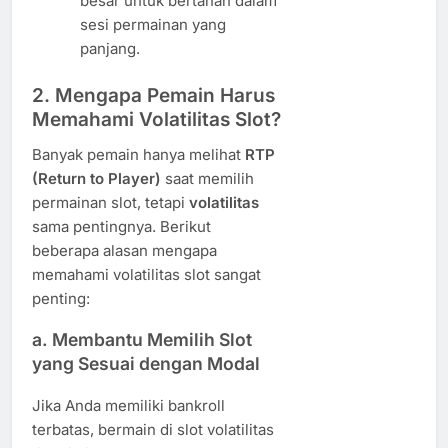
besar untuk bertahan dalam
sesi permainan yang
panjang.
2. Mengapa Pemain Harus
Memahami Volatilitas Slot?
Banyak pemain hanya melihat
RTP
(Return to Player)
saat memilih
permainan slot, tetapi
volatilitas
sama pentingnya. Berikut
beberapa alasan mengapa
memahami volatilitas slot sangat
penting:
a. Membantu Memilih Slot
yang Sesuai dengan Modal
Jika Anda memiliki bankroll
terbatas, bermain di slot volatilitas