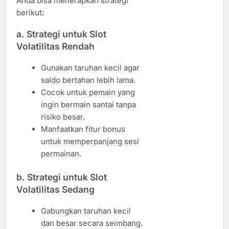
Anda bisa menerapkan strategi
berikut:
a. Strategi untuk Slot
Volatilitas Rendah
Gunakan taruhan kecil agar
saldo bertahan lebih lama.
Cocok untuk pemain yang
ingin bermain santai tanpa
risiko besar.
Manfaatkan fitur bonus
untuk memperpanjang sesi
permainan.
b. Strategi untuk Slot
Volatilitas Sedang
Gabungkan taruhan kecil
dan besar secara seimbang.