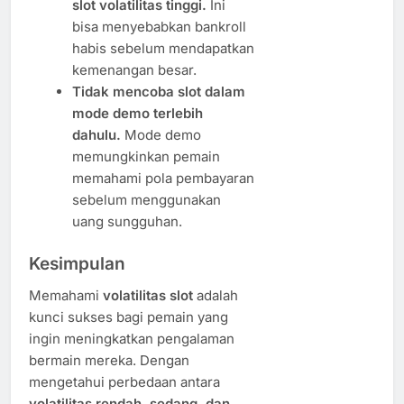
slot volatilitas tinggi.
Ini
bisa menyebabkan bankroll
habis sebelum mendapatkan
kemenangan besar.
Tidak mencoba slot dalam
mode demo terlebih
dahulu.
Mode demo
memungkinkan pemain
memahami pola pembayaran
sebelum menggunakan
uang sungguhan.
Kesimpulan
Memahami
volatilitas slot
adalah
kunci sukses bagi pemain yang
ingin meningkatkan pengalaman
bermain mereka. Dengan
mengetahui perbedaan antara
volatilitas rendah, sedang, dan