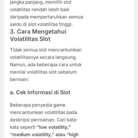
jangka panjang, memilih slot
volatilitas rendah lebih baik
daripada mempertaruhkan semua
saldo di slot volatilitas tinggi.
3. Cara Mengetahui
Volatilitas Slot
Tidak semua slot mencantumkan
volatilitasnya secara langsung.
Namun, ada beberapa cara untuk
menilai volatilitas slot sebelum
bermain:
a. Cek Informasi di Slot
Beberapa penyedia game
mencantumkan volatilitas pada
deskripsi permainan. Cari kata-
kata seperti
“low volatility,”
“medium volatility,” atau “high