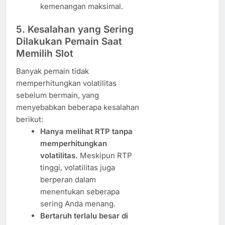
kemenangan maksimal.
5. Kesalahan yang Sering
Dilakukan Pemain Saat
Memilih Slot
Banyak pemain tidak
memperhitungkan volatilitas
sebelum bermain, yang
menyebabkan beberapa kesalahan
berikut:
Hanya melihat RTP tanpa
memperhitungkan
volatilitas.
Meskipun RTP
tinggi, volatilitas juga
berperan dalam
menentukan seberapa
sering Anda menang.
Bertaruh terlalu besar di