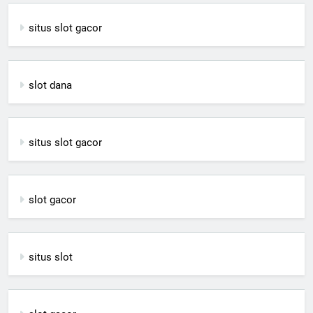
situs slot gacor
slot dana
situs slot gacor
slot gacor
situs slot