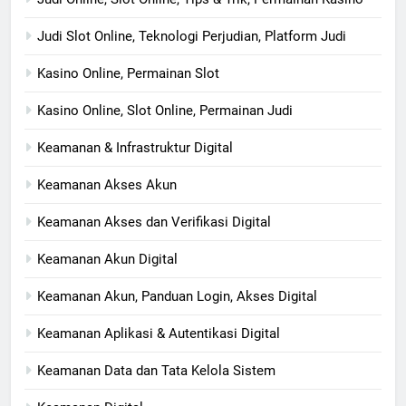
Judi Slot Online, Teknologi Perjudian, Platform Judi
Kasino Online, Permainan Slot
Kasino Online, Slot Online, Permainan Judi
Keamanan & Infrastruktur Digital
Keamanan Akses Akun
Keamanan Akses dan Verifikasi Digital
Keamanan Akun Digital
Keamanan Akun, Panduan Login, Akses Digital
Keamanan Aplikasi & Autentikasi Digital
Keamanan Data dan Tata Kelola Sistem