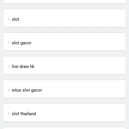
slot
slot gacor
live draw hk
situs slot gacor
slot thailand