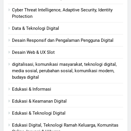
Cyber Threat Intelligence, Adaptive Security, Identity
Protection
Data & Teknologi Digital
Desain Responsif dan Pengalaman Pengguna Digital
Desain Web & UX Slot
digitalisasi, komunikasi masyarakat, teknologi digital,
media sosial, perubahan sosial, komunikasi modern,
budaya digital
Edukasi & Informasi
Edukasi & Keamanan Digital
Edukasi & Teknologi Digital
Edukasi Digital, Teknologi Ramah Keluarga, Komunitas