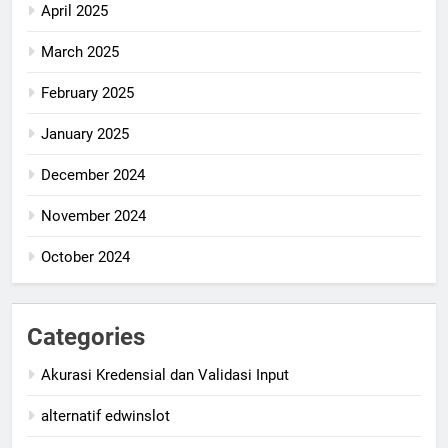
April 2025
March 2025
February 2025
January 2025
December 2024
November 2024
October 2024
Categories
Akurasi Kredensial dan Validasi Input
alternatif edwinslot