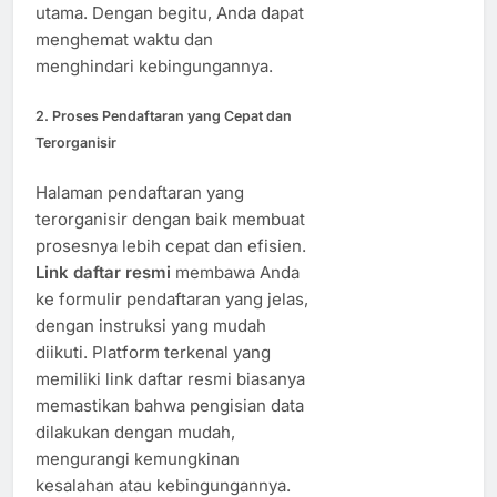
utama. Dengan begitu, Anda dapat
menghemat waktu dan
menghindari kebingungannya.
2.
Proses Pendaftaran yang Cepat dan
Terorganisir
Halaman pendaftaran yang
terorganisir dengan baik membuat
prosesnya lebih cepat dan efisien.
Link daftar resmi
membawa Anda
ke formulir pendaftaran yang jelas,
dengan instruksi yang mudah
diikuti. Platform terkenal yang
memiliki link daftar resmi biasanya
memastikan bahwa pengisian data
dilakukan dengan mudah,
mengurangi kemungkinan
kesalahan atau kebingungannya.