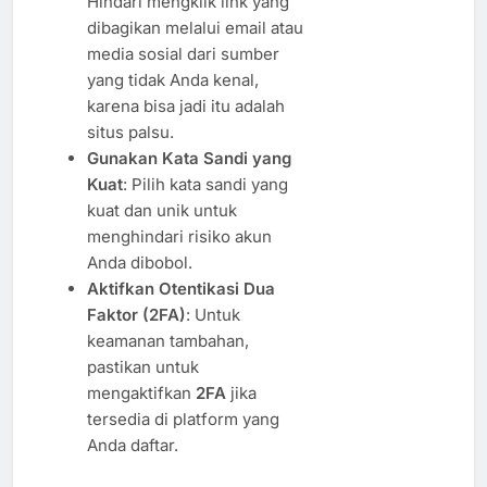
Hindari mengklik link yang
dibagikan melalui email atau
media sosial dari sumber
yang tidak Anda kenal,
karena bisa jadi itu adalah
situs palsu.
Gunakan Kata Sandi yang
Kuat
: Pilih kata sandi yang
kuat dan unik untuk
menghindari risiko akun
Anda dibobol.
Aktifkan Otentikasi Dua
Faktor (2FA)
: Untuk
keamanan tambahan,
pastikan untuk
mengaktifkan
2FA
jika
tersedia di platform yang
Anda daftar.