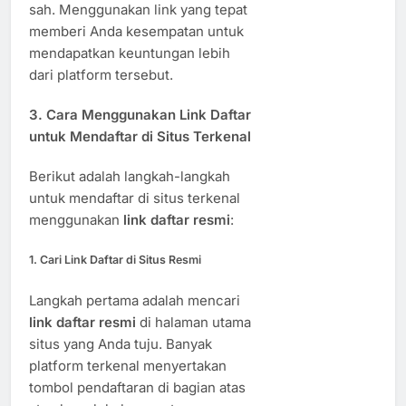
sah. Menggunakan link yang tepat
memberi Anda kesempatan untuk
mendapatkan keuntungan lebih
dari platform tersebut.
3.
Cara Menggunakan Link Daftar
untuk Mendaftar di Situs Terkenal
Berikut adalah langkah-langkah
untuk mendaftar di situs terkenal
menggunakan
link daftar resmi
:
1.
Cari Link Daftar di Situs Resmi
Langkah pertama adalah mencari
link daftar resmi
di halaman utama
situs yang Anda tuju. Banyak
platform terkenal menyertakan
tombol pendaftaran di bagian atas