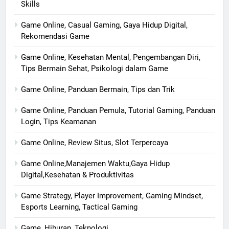
Skills
Game Online, Casual Gaming, Gaya Hidup Digital,
Rekomendasi Game
Game Online, Kesehatan Mental, Pengembangan Diri,
Tips Bermain Sehat, Psikologi dalam Game
Game Online, Panduan Bermain, Tips dan Trik
Game Online, Panduan Pemula, Tutorial Gaming, Panduan
Login, Tips Keamanan
Game Online, Review Situs, Slot Terpercaya
Game Online,Manajemen Waktu,Gaya Hidup
Digital,Kesehatan & Produktivitas
Game Strategy, Player Improvement, Gaming Mindset,
Esports Learning, Tactical Gaming
Game, Hiburan, Teknologi