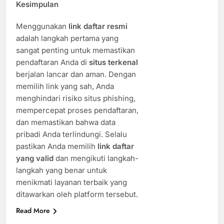
Kesimpulan
Menggunakan
link daftar resmi
adalah langkah pertama yang
sangat penting untuk memastikan
pendaftaran Anda di
situs terkenal
berjalan lancar dan aman. Dengan
memilih link yang sah, Anda
menghindari risiko situs phishing,
mempercepat proses pendaftaran,
dan memastikan bahwa data
pribadi Anda terlindungi. Selalu
pastikan Anda memilih
link daftar
yang valid
dan mengikuti langkah-
langkah yang benar untuk
menikmati layanan terbaik yang
ditawarkan oleh platform tersebut.
Read More