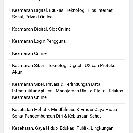
Keamanan Digital, Edukasi Teknologi, Tips Internet
Sehat, Privasi Online
Keamanan Digital, Slot Online
Keamanan Login Pengguna
Keamanan Online
Keamanan Siber | Teknologi Digital | UX dan Proteksi
Akun
Keamanan Siber, Privasi & Perlindungan Data,
Infrastruktur Aplikasi, Manajemen Risiko Digital, Edukasi
Keamanan Online
Kesehatan Holistik Mindfulness & Emosi Gaya Hidup
Sehat Pengembangan Diri & Kebiasaan Sehat
Kesehatan, Gaya Hidup, Edukasi Publik, Lingkungan,