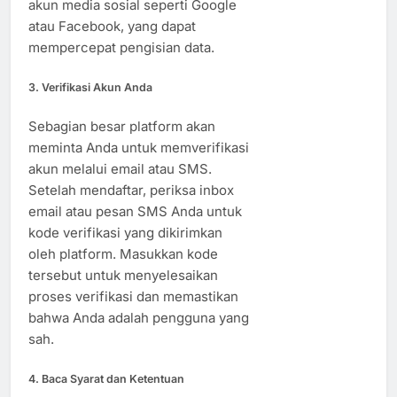
akun media sosial seperti Google
atau Facebook, yang dapat
mempercepat pengisian data.
3.
Verifikasi Akun Anda
Sebagian besar platform akan
meminta Anda untuk memverifikasi
akun melalui email atau SMS.
Setelah mendaftar, periksa inbox
email atau pesan SMS Anda untuk
kode verifikasi yang dikirimkan
oleh platform. Masukkan kode
tersebut untuk menyelesaikan
proses verifikasi dan memastikan
bahwa Anda adalah pengguna yang
sah.
4.
Baca Syarat dan Ketentuan