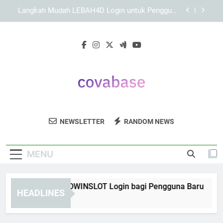
Skip
Langkah Login KAYA787 untuk Pengguna Baru
to
secara Aman dan Terarah
content
Panduan Memastikan Data Login KAYA787 Telah
Dimasukkan dengan Benar
Langkah Mudah EDWINSLOT Login bagi
Pengguna Baru
Langkah Mudah LEBAH4D Login untuk Pengguna
Baru secara Aman dan Terarah
Langkah Login KAYA787 untuk Pengguna Baru
secara Aman dan Terarah
Covabase
Dapatkan Solusi Database Dan Analisis
Panduan Memastikan Data Login KAYA787 Telah
NEWSLETTER
RANDOM NEWS
Dimasukkan dengan Benar
Data Dari Covabase. Teknologi Yang
Membantu Anda Mengambil Keputusan
MENU
Yang Tepat.
ngkah Mudah EDWINSLOT Login bagi Pengguna Baru
La
HEADLINES
eeks Ago
2 