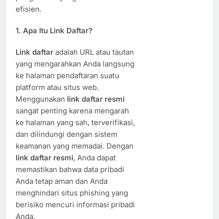
efisien.
1.
Apa Itu Link Daftar?
Link daftar
adalah URL atau tautan
yang mengarahkan Anda langsung
ke halaman pendaftaran suatu
platform atau situs web.
Menggunakan
link daftar resmi
sangat penting karena mengarah
ke halaman yang sah, terverifikasi,
dan dilindungi dengan sistem
keamanan yang memadai. Dengan
link daftar resmi
, Anda dapat
memastikan bahwa data pribadi
Anda tetap aman dan Anda
menghindari situs phishing yang
berisiko mencuri informasi pribadi
Anda.