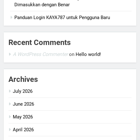
Dimasukkan dengan Benar
Panduan Login KAYA787 untuk Pengguna Baru
Recent Comments
A WordPress Commenter
on
Hello world!
Archives
July 2026
June 2026
May 2026
April 2026