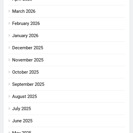
March 2026
February 2026
January 2026
December 2025
November 2025
October 2025
September 2025
August 2025
July 2025
June 2025
May 2025