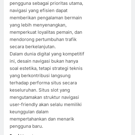
pengguna sebagai prioritas utama,
navigasi yang efisien dapat
memberikan pengalaman bermain
yang lebih menyenangkan,
memperkuat loyalitas pemain, dan
mendorong pertumbuhan trafik
secara berkelanjutan.
Dalam dunia digital yang kompetitif
ini, desain navigasi bukan hanya
soal estetika, tetapi strategi teknis
yang berkontribusi langsung
terhadap performa situs secara
keseluruhan. Situs slot yang
mengutamakan struktur navigasi
user-friendly akan selalu memiliki
keunggulan dalam
mempertahankan dan menarik
pengguna baru.