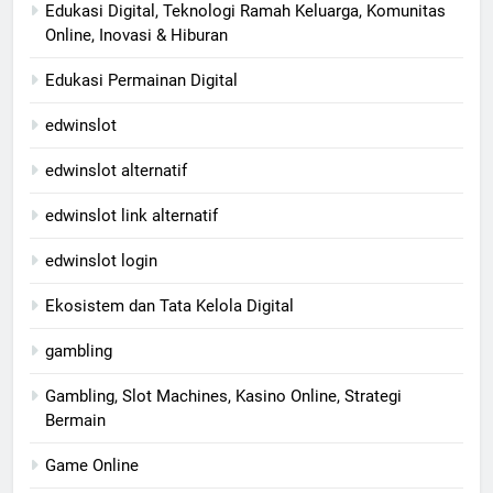
Edukasi Digital, Teknologi Ramah Keluarga, Komunitas
Online, Inovasi & Hiburan
Edukasi Permainan Digital
edwinslot
edwinslot alternatif
edwinslot link alternatif
edwinslot login
Ekosistem dan Tata Kelola Digital
gambling
Gambling, Slot Machines, Kasino Online, Strategi
Bermain
Game Online