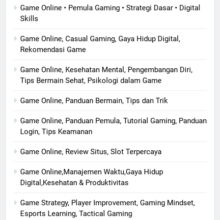
Game Online • Pemula Gaming • Strategi Dasar • Digital
Skills
Game Online, Casual Gaming, Gaya Hidup Digital,
Rekomendasi Game
Game Online, Kesehatan Mental, Pengembangan Diri,
Tips Bermain Sehat, Psikologi dalam Game
Game Online, Panduan Bermain, Tips dan Trik
Game Online, Panduan Pemula, Tutorial Gaming, Panduan
Login, Tips Keamanan
Game Online, Review Situs, Slot Terpercaya
Game Online,Manajemen Waktu,Gaya Hidup
Digital,Kesehatan & Produktivitas
Game Strategy, Player Improvement, Gaming Mindset,
Esports Learning, Tactical Gaming