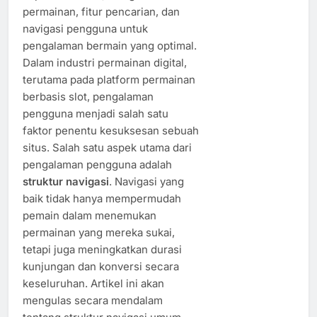
permainan, fitur pencarian, dan
navigasi pengguna untuk
pengalaman bermain yang optimal.
Dalam industri permainan digital,
terutama pada platform permainan
berbasis slot, pengalaman
pengguna menjadi salah satu
faktor penentu kesuksesan sebuah
situs. Salah satu aspek utama dari
pengalaman pengguna adalah
struktur navigasi
. Navigasi yang
baik tidak hanya mempermudah
pemain dalam menemukan
permainan yang mereka sukai,
tetapi juga meningkatkan durasi
kunjungan dan konversi secara
keseluruhan. Artikel ini akan
mengulas secara mendalam