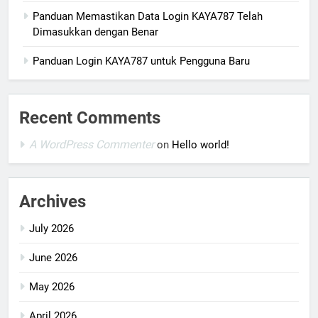
Panduan Memastikan Data Login KAYA787 Telah
Dimasukkan dengan Benar
Panduan Login KAYA787 untuk Pengguna Baru
Recent Comments
A WordPress Commenter
on
Hello world!
Archives
July 2026
June 2026
May 2026
April 2026