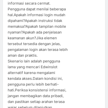
informasi secara cermat.
Pengguna dapat menilai beberapa
hal.Apakah informasi login mudah
dipahami?Apakah instruksi tidak
memaksa?Apakah tampilan mobile
nyaman?Apakah ada penjelasan
keamanan akun?Jika elemen
tersebut tersedia dengan jelas,
pengalaman login akan terasa lebih
aman dan praktis.
Skenario lain adalah pengguna
lama yang mencari Edwinslot
alternatif karena mengalami
kendala akses.Dalam kondisi ini,
pengguna perlu lebih berhati-
hati.Periksa konsistensi informasi,
jangan membagikan data pribadi,
dan pastikan setiap arahan terasa
wajar sebelum dilanjutkan.