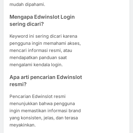
mudah dipahami.
Mengapa Edwinslot Login
sering dicari?
Keyword ini sering dicari karena
pengguna ingin memahami akses,
mencari informasi resmi, atau
mendapatkan panduan saat
mengalami kendala login.
Apa arti pencarian Edwinslot
resmi?
Pencarian Edwinslot resmi
menunjukkan bahwa pengguna
ingin memastikan informasi brand
yang konsisten, jelas, dan terasa
meyakinkan.