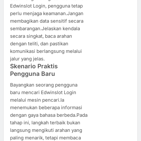
Edwinslot Login, pengguna tetap
perlu menjaga keamanan.Jangan
membagikan data sensitif secara
sembarangan.Jelaskan kendala
secara singkat, baca arahan
dengan teliti, dan pastikan
komunikasi berlangsung melalui
jalur yang jelas.
Skenario Praktis
Pengguna Baru
Bayangkan seorang pengguna
baru mencari Edwinslot Login
melalui mesin pencari.Ia
menemukan beberapa informasi
dengan gaya bahasa berbeda.Pada
tahap ini, langkah terbaik bukan
langsung mengikuti arahan yang
paling menarik, tetapi membaca