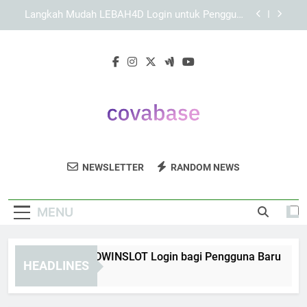
Skip
Langkah Login KAYA787 untuk Pengguna Baru
to
secara Aman dan Terarah
content
Panduan Memastikan Data Login KAYA787 Telah
Dimasukkan dengan Benar
Langkah Mudah EDWINSLOT Login bagi
Pengguna Baru
Langkah Mudah LEBAH4D Login untuk Pengguna
Baru secara Aman dan Terarah
Langkah Login KAYA787 untuk Pengguna Baru
secara Aman dan Terarah
Covabase
Dapatkan Solusi Database Dan Analisis
Panduan Memastikan Data Login KAYA787 Telah
NEWSLETTER
RANDOM NEWS
Dimasukkan dengan Benar
Data Dari Covabase. Teknologi Yang
Membantu Anda Mengambil Keputusan
MENU
Yang Tepat.
ngkah Mudah EDWINSLOT Login bagi Pengguna Baru
La
HEADLINES
eeks Ago
2 