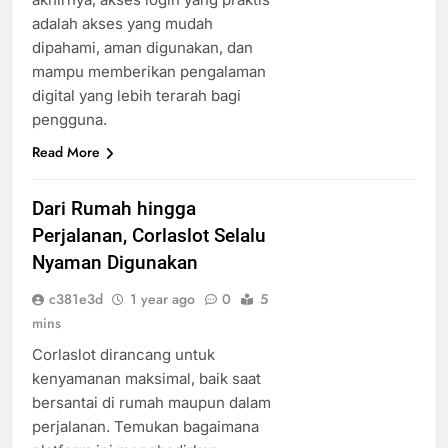
adalah akses yang mudah
dipahami, aman digunakan, dan
mampu memberikan pengalaman
digital yang lebih terarah bagi
pengguna.
Read More
Dari Rumah hingga
Perjalanan, Corlaslot Selalu
Nyaman Digunakan
c381e3d
1 year ago
0
5
mins
Corlaslot dirancang untuk
kenyamanan maksimal, baik saat
bersantai di rumah maupun dalam
perjalanan. Temukan bagaimana