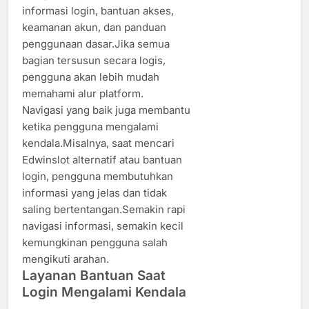
informasi login, bantuan akses,
keamanan akun, dan panduan
penggunaan dasar.Jika semua
bagian tersusun secara logis,
pengguna akan lebih mudah
memahami alur platform.
Navigasi yang baik juga membantu
ketika pengguna mengalami
kendala.Misalnya, saat mencari
Edwinslot alternatif atau bantuan
login, pengguna membutuhkan
informasi yang jelas dan tidak
saling bertentangan.Semakin rapi
navigasi informasi, semakin kecil
kemungkinan pengguna salah
mengikuti arahan.
Layanan Bantuan Saat
Login Mengalami Kendala