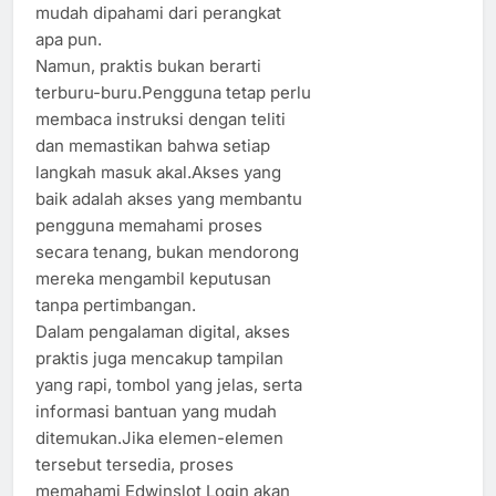
mudah dipahami dari perangkat
apa pun.
Namun, praktis bukan berarti
terburu-buru.Pengguna tetap perlu
membaca instruksi dengan teliti
dan memastikan bahwa setiap
langkah masuk akal.Akses yang
baik adalah akses yang membantu
pengguna memahami proses
secara tenang, bukan mendorong
mereka mengambil keputusan
tanpa pertimbangan.
Dalam pengalaman digital, akses
praktis juga mencakup tampilan
yang rapi, tombol yang jelas, serta
informasi bantuan yang mudah
ditemukan.Jika elemen-elemen
tersebut tersedia, proses
memahami Edwinslot Login akan