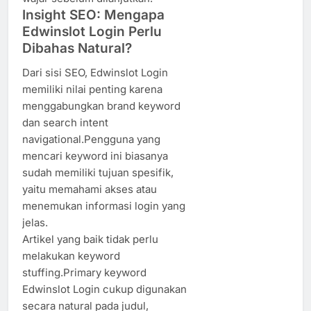
Insight SEO: Mengapa
Edwinslot Login Perlu
Dibahas Natural?
Dari sisi SEO, Edwinslot Login
memiliki nilai penting karena
menggabungkan brand keyword
dan search intent
navigational.Pengguna yang
mencari keyword ini biasanya
sudah memiliki tujuan spesifik,
yaitu memahami akses atau
menemukan informasi login yang
jelas.
Artikel yang baik tidak perlu
melakukan keyword
stuffing.Primary keyword
Edwinslot Login cukup digunakan
secara natural pada judul,