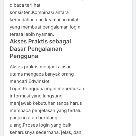
dibaca terlihat
konsisten.Kombinasi antara
kemudahan dan keamanan inilah
yang membuat pengalaman login
terasa lebih nyaman.
Akses Praktis sebagai
Dasar Pengalaman
Pengguna
Akses praktis menjadi alasan
utama mengapa banyak orang
mencari Edwinslot
Login.Pengguna ingin menemukan
informasi yang langsung
menjawab kebutuhan tanpa harus
membaca penjelasan yang terlalu
panjang atau berulang-
ulang.Proses login yang baik
seharusnya sederhana, jelas, dan