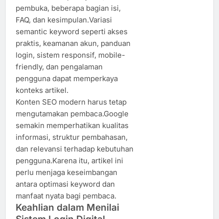
pembuka, beberapa bagian isi,
FAQ, dan kesimpulan.Variasi
semantic keyword seperti akses
praktis, keamanan akun, panduan
login, sistem responsif, mobile-
friendly, dan pengalaman
pengguna dapat memperkaya
konteks artikel.
Konten SEO modern harus tetap
mengutamakan pembaca.Google
semakin memperhatikan kualitas
informasi, struktur pembahasan,
dan relevansi terhadap kebutuhan
pengguna.Karena itu, artikel ini
perlu menjaga keseimbangan
antara optimasi keyword dan
manfaat nyata bagi pembaca.
Keahlian dalam Menilai