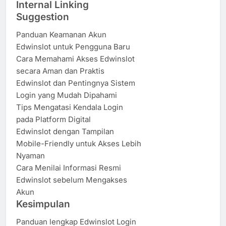
Internal Linking
Suggestion
Panduan Keamanan Akun
Edwinslot untuk Pengguna Baru
Cara Memahami Akses Edwinslot
secara Aman dan Praktis
Edwinslot dan Pentingnya Sistem
Login yang Mudah Dipahami
Tips Mengatasi Kendala Login
pada Platform Digital
Edwinslot dengan Tampilan
Mobile-Friendly untuk Akses Lebih
Nyaman
Cara Menilai Informasi Resmi
Edwinslot sebelum Mengakses
Akun
Kesimpulan
Panduan lengkap Edwinslot Login