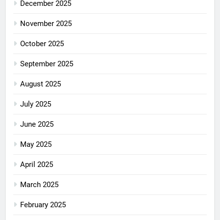
December 2025
November 2025
October 2025
September 2025
August 2025
July 2025
June 2025
May 2025
April 2025
March 2025
February 2025