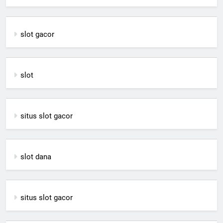
slot gacor
slot
situs slot gacor
slot dana
situs slot gacor