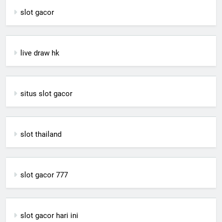
slot gacor
live draw hk
situs slot gacor
slot thailand
slot gacor 777
slot gacor hari ini