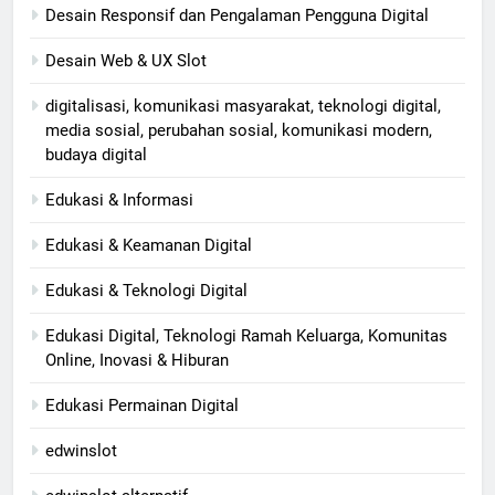
Desain Responsif dan Pengalaman Pengguna Digital
Desain Web & UX Slot
digitalisasi, komunikasi masyarakat, teknologi digital,
media sosial, perubahan sosial, komunikasi modern,
budaya digital
Edukasi & Informasi
Edukasi & Keamanan Digital
Edukasi & Teknologi Digital
Edukasi Digital, Teknologi Ramah Keluarga, Komunitas
Online, Inovasi & Hiburan
Edukasi Permainan Digital
edwinslot