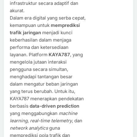
infrastruktur secara adaptif dan
akurat.
Dalam era digital yang serba cepat,
kemampuan untuk
memprediksi
trafik jaringan
menjadi kunci
keberhasilan dalam menjaga
performa dan ketersediaan
layanan. Platform
KAYA787
, yang
mengelola jutaan interaksi
pengguna secara simultan,
menghadapi tantangan besar
dalam mengatur beban jaringan
yang terus berubah. Untuk itu,
KAYA787 menerapkan pendekatan
berbasis
data-driven prediction
yang menggabungkan
machine
learning
,
real-time telemetry
, dan
network analytics
guna
memprediksi pola trafik dan