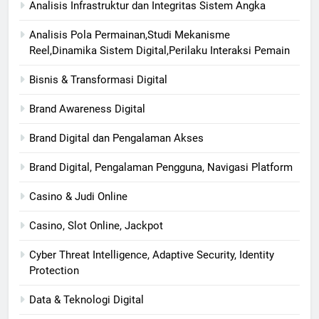
Analisis Infrastruktur dan Integritas Sistem Angka
Analisis Pola Permainan,Studi Mekanisme
Reel,Dinamika Sistem Digital,Perilaku Interaksi Pemain
Bisnis & Transformasi Digital
Brand Awareness Digital
Brand Digital dan Pengalaman Akses
Brand Digital, Pengalaman Pengguna, Navigasi Platform
Casino & Judi Online
Casino, Slot Online, Jackpot
Cyber Threat Intelligence, Adaptive Security, Identity
Protection
Data & Teknologi Digital