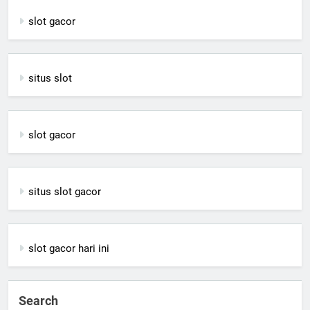
slot gacor
situs slot
slot gacor
situs slot gacor
slot gacor hari ini
Search