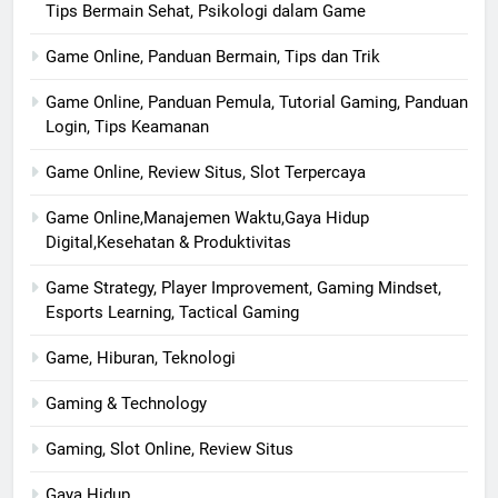
Tips Bermain Sehat, Psikologi dalam Game
Game Online, Panduan Bermain, Tips dan Trik
Game Online, Panduan Pemula, Tutorial Gaming, Panduan
Login, Tips Keamanan
Game Online, Review Situs, Slot Terpercaya
Game Online,Manajemen Waktu,Gaya Hidup
Digital,Kesehatan & Produktivitas
Game Strategy, Player Improvement, Gaming Mindset,
Esports Learning, Tactical Gaming
Game, Hiburan, Teknologi
Gaming & Technology
Gaming, Slot Online, Review Situs
Gaya Hidup