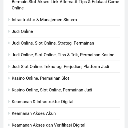
Bermain Slot Akses Link Alternatif Tips & Edukasi Game
Online
Infrastruktur & Manajemen Sistem
Judi Online
Judi Online, Slot Online, Strategi Permainan
Judi Online, Slot Online, Tips & Trik, Permainan Kasino
Judi Slot Online, Teknologi Perjudian, Platform Judi
Kasino Online, Permainan Slot
Kasino Online, Slot Online, Permainan Judi
Keamanan & Infrastruktur Digital
Keamanan Akses Akun
Keamanan Akses dan Verifikasi Digital