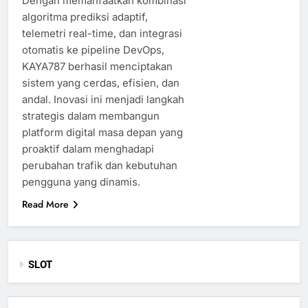
Dengan memanfaatkan kombinasi
algoritma prediksi adaptif,
telemetri real-time, dan integrasi
otomatis ke pipeline DevOps,
KAYA787 berhasil menciptakan
sistem yang cerdas, efisien, dan
andal. Inovasi ini menjadi langkah
strategis dalam membangun
platform digital masa depan yang
proaktif dalam menghadapi
perubahan trafik dan kebutuhan
pengguna yang dinamis.
Read More
SLOT