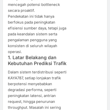
mencegah potensi bottleneck
secara proaktif.
Pendekatan ini tidak hanya
berfokus pada peningkatan
efisiensi sumber daya, tetapi juga
pada keandalan sistem serta
pengalaman pengguna yang
konsisten di seluruh wilayah
operasi.
1. Latar Belakang dan
Kebutuhan Prediksi Trafik
Dalam sistem terdistribusi seperti
KAYA787, setiap lonjakan trafik
berpotensi menyebabkan
degradasi performa, seperti
peningkatan latensi, antrian
request, hingga penurunan
throughput. Masalah ini sering