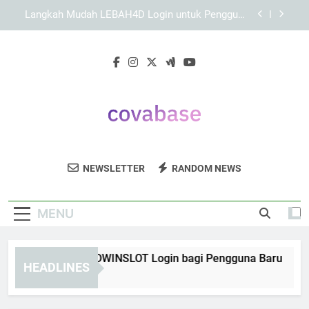
Skip
Langkah Login KAYA787 untuk Pengguna Baru
to
secara Aman dan Terarah
content
Panduan Memastikan Data Login KAYA787 Telah
Dimasukkan dengan Benar
Langkah Mudah EDWINSLOT Login bagi
Pengguna Baru
Langkah Mudah LEBAH4D Login untuk Pengguna
Baru secara Aman dan Terarah
Langkah Login KAYA787 untuk Pengguna Baru
secara Aman dan Terarah
Covabase
Dapatkan Solusi Database Dan Analisis
Panduan Memastikan Data Login KAYA787 Telah
NEWSLETTER
RANDOM NEWS
Dimasukkan dengan Benar
Data Dari Covabase. Teknologi Yang
Membantu Anda Mengambil Keputusan
MENU
Yang Tepat.
angkah Mudah EDWINSLOT Login bagi Pengguna Baru
L
HEADLINES
Weeks Ago
2