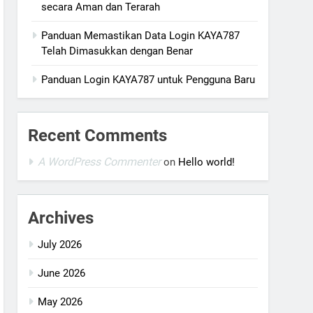
secara Aman dan Terarah
Panduan Memastikan Data Login KAYA787
Telah Dimasukkan dengan Benar
Panduan Login KAYA787 untuk Pengguna Baru
Recent Comments
A WordPress Commenter
on
Hello world!
Archives
July 2026
June 2026
May 2026