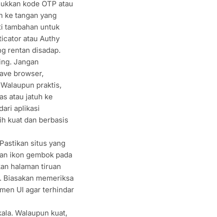
sukkan kode OTP atau
uh ke tangan yang
kti tambahan untuk
ticator atau Authy
ng rentan disadap.
ing. Jangan
ave browser,
 Walaupun praktis,
as atau jatuh ke
dari aplikasi
h kuat dan berbasis
astikan situs yang
an ikon gembok pada
an halaman tiruan
. Biasakan memeriksa
emen UI agar terhindar
kala. Walaupun kuat,