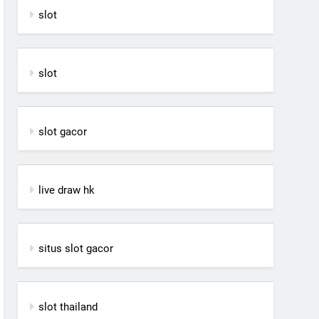
slot
slot
slot gacor
live draw hk
situs slot gacor
slot thailand