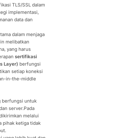
ifikasi TLS/SSL dalam
tegi implementasi,
manan data dan
 utama dalam menjaga
gin melibatkan
una, yang harus
nerapan
sertifikasi
s Layer)
berfungsi
ikan setiap koneksi
an-in-the-middle
g berfungsi untuk
 dan server.Pada
dikirimkan melalui
 pihak ketiga tidak
ut.
i yang lebih kuat dan