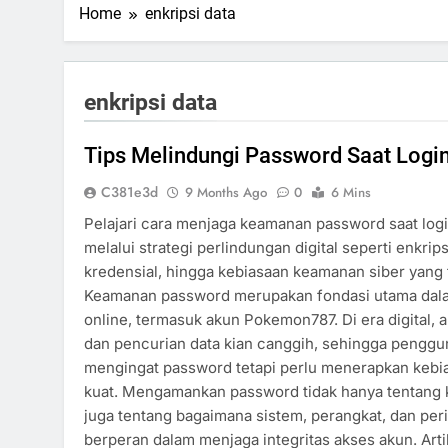
Home
enkripsi data
enkripsi data
Tips Melindungi Password Saat Log
C381e3d
9 Months Ago
0
6 Mins
Pelajari cara menjaga keamanan password saat lo
melalui strategi perlindungan digital seperti enkrip
kredensial, hingga kebiasaan keamanan siber yang
Keamanan password merupakan fondasi utama dal
online, termasuk akun Pokemon787. Di era digital,
dan pencurian data kian canggih, sehingga penggu
mengingat password tetapi perlu menerapkan keb
kuat. Mengamankan password tidak hanya tentang k
juga tentang bagaimana sistem, perangkat, dan per
berperan dalam menjaga integritas akses akun. Arti