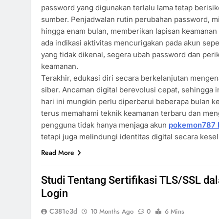
password yang digunakan terlalu lama tetap berisik
sumber. Penjadwalan rutin perubahan password, mis
hingga enam bulan, memberikan lapisan keamanan eks
ada indikasi aktivitas mencurigakan pada akun sepert
yang tidak dikenal, segera ubah password dan peri
keamanan.
Terakhir, edukasi diri secara berkelanjutan menge
siber. Ancaman digital berevolusi cepat, sehingga 
hari ini mungkin perlu diperbarui beberapa bulan 
terus memahami teknik keamanan terbaru dan mengik
pengguna tidak hanya menjaga akun
pokemon787 li
tetapi juga melindungi identitas digital secara kese
Read More
Studi Tentang Sertifikasi TLS/SSL d
Login
C381e3d
10 Months Ago
0
6 Mins