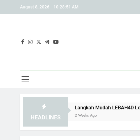
Skip
August 8, 2026
10:28:52 AM
to
content
Cov
Dapatkan 
engguna Baru
Langkah Mudah LEBAH4D Login untuk Pe
2 Weeks Ago
HEADLINES