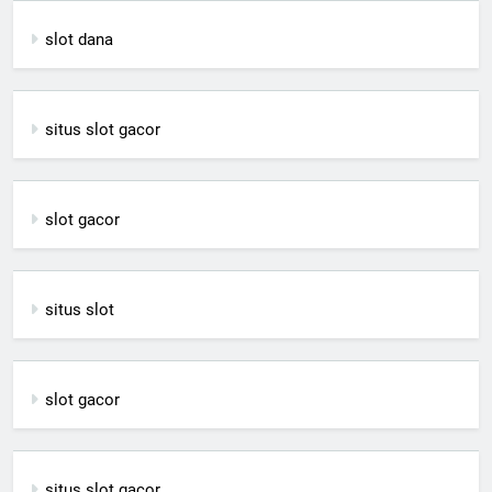
slot dana
situs slot gacor
slot gacor
situs slot
slot gacor
situs slot gacor