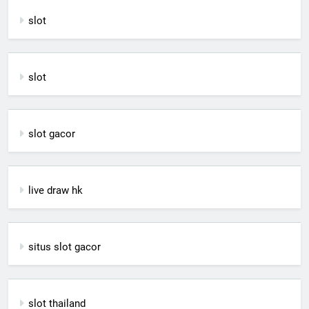
slot
slot
slot gacor
live draw hk
situs slot gacor
slot thailand