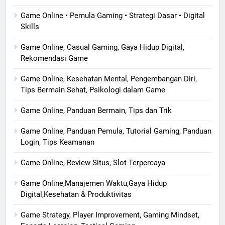
Game Online • Pemula Gaming • Strategi Dasar • Digital
Skills
Game Online, Casual Gaming, Gaya Hidup Digital,
Rekomendasi Game
Game Online, Kesehatan Mental, Pengembangan Diri,
Tips Bermain Sehat, Psikologi dalam Game
Game Online, Panduan Bermain, Tips dan Trik
Game Online, Panduan Pemula, Tutorial Gaming, Panduan
Login, Tips Keamanan
Game Online, Review Situs, Slot Terpercaya
Game Online,Manajemen Waktu,Gaya Hidup
Digital,Kesehatan & Produktivitas
Game Strategy, Player Improvement, Gaming Mindset,