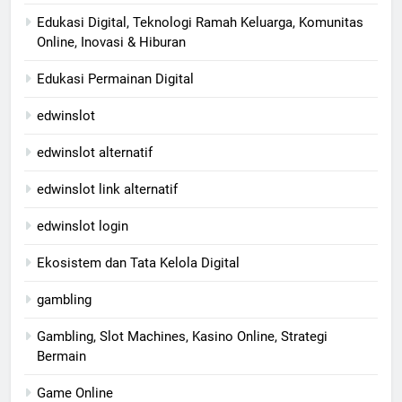
Edukasi Digital, Teknologi Ramah Keluarga, Komunitas
Online, Inovasi & Hiburan
Edukasi Permainan Digital
edwinslot
edwinslot alternatif
edwinslot link alternatif
edwinslot login
Ekosistem dan Tata Kelola Digital
gambling
Gambling, Slot Machines, Kasino Online, Strategi
Bermain
Game Online