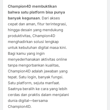
Champion4D membuktikan
bahwa satu platform bisa punya
banyak kegunaan
. Dari akses
cepat dan aman, fitur terintegrasi,
hingga desain yang mendukung
produktivitas, Champion4D
menghadirkan solusi lengkap
untuk kebutuhan digital masa kini.
Bagi kamu yang ingin
menyederhanakan aktivitas online
tanpa mengorbankan kualitas,
Champion4D adalah jawaban yang
tepat. Satu login, banyak fungsi.
Satu platform, sejuta manfaat.
Saatnya beralih ke cara yang lebih
cerdas dan praktis dalam menjalani
dunia digital—bersama
Champion4D.