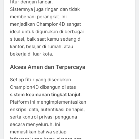
fitur dengan lancar.
Sistemnya juga ringan dan tidak
membebani perangkat. Ini
menjadikan Champion4D sangat
ideal untuk digunakan di berbagai
situasi, baik saat kamu sedang di
kantor, belajar di rumah, atau
bekerja di luar kota.
Akses Aman dan Terpercaya
Setiap fitur yang disediakan
Champion4D dibangun di atas
sistem keamanan tingkat lanjut
.
Platform ini mengimplementasikan
enkripsi data, autentikasi berlapis,
serta kontrol privasi pengguna
secara menyeluruh. Ini
memastikan bahwa setiap