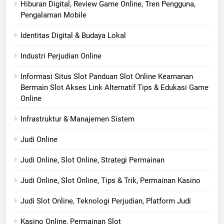
Hiburan Digital, Review Game Online, Tren Pengguna,
Pengalaman Mobile
Identitas Digital & Budaya Lokal
Industri Perjudian Online
Informasi Situs Slot Panduan Slot Online Keamanan
Bermain Slot Akses Link Alternatif Tips & Edukasi Game
Online
Infrastruktur & Manajemen Sistem
Judi Online
Judi Online, Slot Online, Strategi Permainan
Judi Online, Slot Online, Tips & Trik, Permainan Kasino
Judi Slot Online, Teknologi Perjudian, Platform Judi
Kasino Online, Permainan Slot