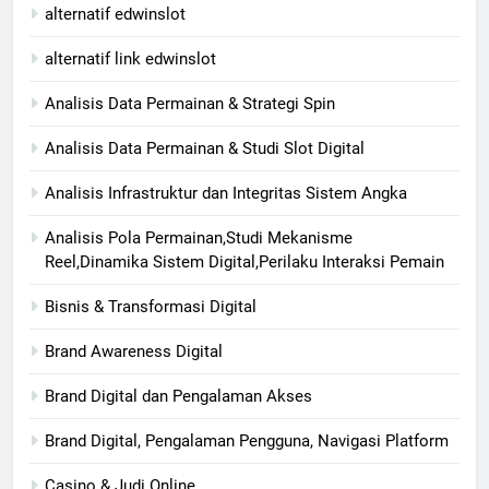
alternatif edwinslot
alternatif link edwinslot
Analisis Data Permainan & Strategi Spin
Analisis Data Permainan & Studi Slot Digital
Analisis Infrastruktur dan Integritas Sistem Angka
Analisis Pola Permainan,Studi Mekanisme
Reel,Dinamika Sistem Digital,Perilaku Interaksi Pemain
Bisnis & Transformasi Digital
Brand Awareness Digital
Brand Digital dan Pengalaman Akses
Brand Digital, Pengalaman Pengguna, Navigasi Platform
Casino & Judi Online