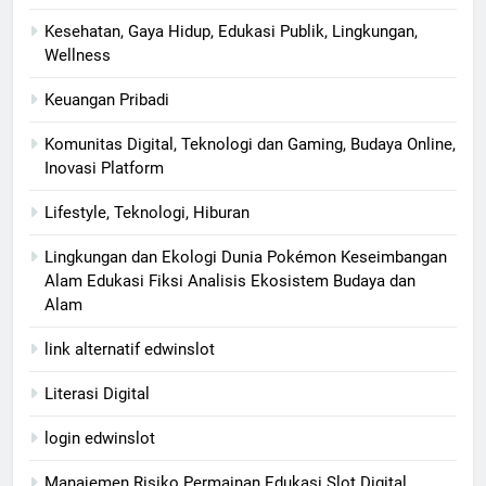
Kesehatan, Gaya Hidup, Edukasi Publik, Lingkungan,
Wellness
Keuangan Pribadi
Komunitas Digital, Teknologi dan Gaming, Budaya Online,
Inovasi Platform
Lifestyle, Teknologi, Hiburan
Lingkungan dan Ekologi Dunia Pokémon Keseimbangan
Alam Edukasi Fiksi Analisis Ekosistem Budaya dan
Alam
link alternatif edwinslot
Literasi Digital
login edwinslot
Manajemen Risiko Permainan Edukasi Slot Digital