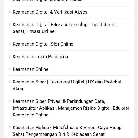
Keamanan Digital & Verifikasi Akses
Keamanan Digital, Edukasi Teknologi, Tips Internet
Sehat, Privasi Online
Keamanan Digital, Slot Online
Keamanan Login Pengguna
Keamanan Online
Keamanan Siber | Teknologi Digital | UX dan Proteksi
Akun
Keamanan Siber, Privasi & Perlindungan Data,
Infrastruktur Aplikasi, Manajemen Risiko Digital, Edukasi
Keamanan Online
Kesehatan Holistik Mindfulness & Emosi Gaya Hidup
Sehat Pengembangan Diri & Kebiasaan Sehat