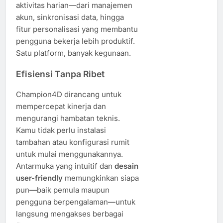
aktivitas harian—dari manajemen
akun, sinkronisasi data, hingga
fitur personalisasi yang membantu
pengguna bekerja lebih produktif.
Satu platform, banyak kegunaan.
Efisiensi Tanpa Ribet
Champion4D dirancang untuk
mempercepat kinerja dan
mengurangi hambatan teknis.
Kamu tidak perlu instalasi
tambahan atau konfigurasi rumit
untuk mulai menggunakannya.
Antarmuka yang intuitif dan
desain
user-friendly
memungkinkan siapa
pun—baik pemula maupun
pengguna berpengalaman—untuk
langsung mengakses berbagai