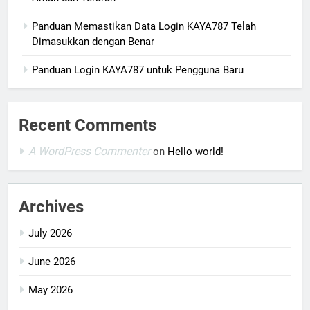
Panduan Memastikan Data Login KAYA787 Telah
Dimasukkan dengan Benar
Panduan Login KAYA787 untuk Pengguna Baru
Recent Comments
A WordPress Commenter
on
Hello world!
Archives
July 2026
June 2026
May 2026