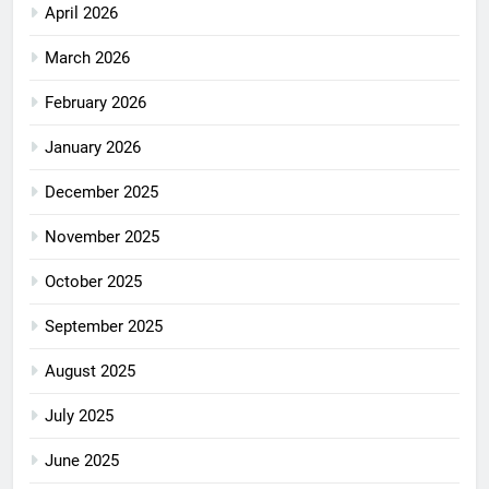
April 2026
March 2026
February 2026
January 2026
December 2025
November 2025
October 2025
September 2025
August 2025
July 2025
June 2025