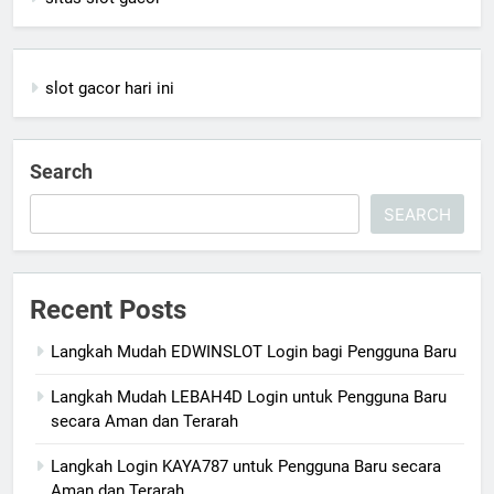
slot gacor hari ini
Search
SEARCH
Recent Posts
Langkah Mudah EDWINSLOT Login bagi Pengguna Baru
Langkah Mudah LEBAH4D Login untuk Pengguna Baru
secara Aman dan Terarah
Langkah Login KAYA787 untuk Pengguna Baru secara
Aman dan Terarah