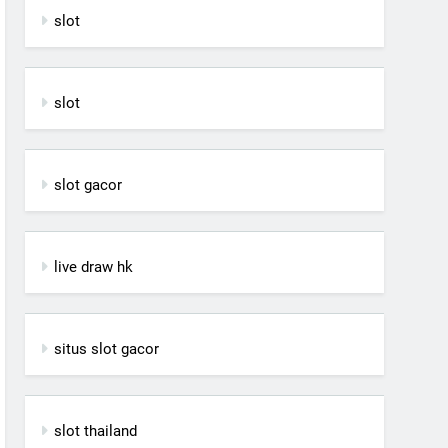
slot
slot
slot gacor
live draw hk
situs slot gacor
slot thailand