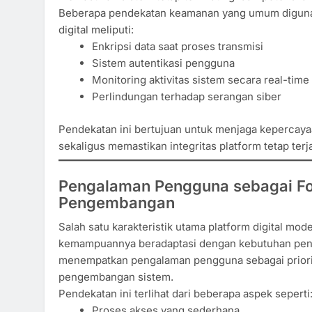
Beberapa pendekatan keamanan yang umum diguna
digital meliputi:
Enkripsi data saat proses transmisi
Sistem autentikasi pengguna
Monitoring aktivitas sistem secara real-time
Perlindungan terhadap serangan siber
Pendekatan ini bertujuan untuk menjaga kepercay
sekaligus memastikan integritas platform tetap terj
Pengalaman Pengguna sebagai F
Pengembangan
Salah satu karakteristik utama platform digital mod
kemampuannya beradaptasi dengan kebutuhan pe
menempatkan pengalaman pengguna sebagai priori
pengembangan sistem.
Pendekatan ini terlihat dari beberapa aspek seperti
Proses akses yang sederhana