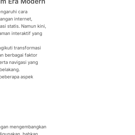
lam Era Modern
ngaruhi cara
angan internet,
si statis. Namun kini,
aman interaktif yang
ikuti transformasi
n berbagai faktor
erta navigasi yang
belakang.
t beberapa aspek
engan mengembangkan
 digunakan, bahkan