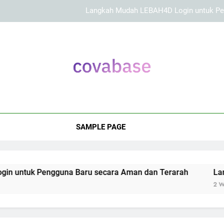
Langkah Mudah LEBAH4D Login untuk Pe
Langkah Login KAYA787 untuk Pe
Panduan Memastikan Data Login KAY
Langkah Mudah 
abase
Langkah Mudah LEBAH4D Login untuk Pe
Solusi Database Dan Analisis Data Dari Covabase. Teknologi
Langkah Login KAYA787 untuk Pe
SAMPLE PAGE
Panduan Memastikan Data Login KAY
engguna Baru secara Aman dan Terarah
Langkah Logi
2 Weeks Ago