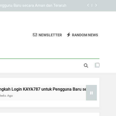
ngguna Baru secara Aman dan Terarah
ngguna Baru secara Aman dan Terarah
A787 Telah Dimasukkan dengan Benar
NEWSLETTER
RANDOM NEWS
EDWINSLOT Login bagi Pengguna Baru
ngguna Baru secara Aman dan Terarah
 Yang Membantu Anda Mengambil Keputusan Yang Tepat.
ngguna Baru secara Aman dan Terarah
A787 Telah Dimasukkan dengan Benar
n KAYA787 untuk Pengguna Baru secara Aman dan Terarah