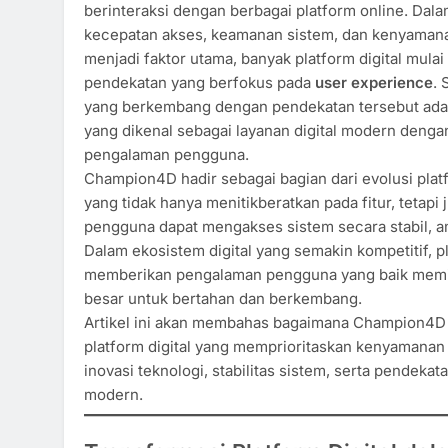
berinteraksi dengan berbagai platform online. Dala
kecepatan akses, keamanan sistem, dan kenyama
menjadi faktor utama, banyak platform digital mula
pendekatan yang berfokus pada
user experience
. 
yang berkembang dengan pendekatan tersebut ad
yang dikenal sebagai layanan digital modern denga
pengalaman pengguna.
Champion4D hadir sebagai bagian dari evolusi pla
yang tidak hanya menitikberatkan pada fitur, tetap
pengguna dapat mengakses sistem secara stabil, am
Dalam ekosistem digital yang semakin kompetitif,
memberikan pengalaman pengguna yang baik memili
besar untuk bertahan dan berkembang.
Artikel ini akan membahas bagaimana Champion4D
platform digital yang memprioritaskan kenyamanan
inovasi teknologi, stabilitas sistem, serta pendekat
modern.