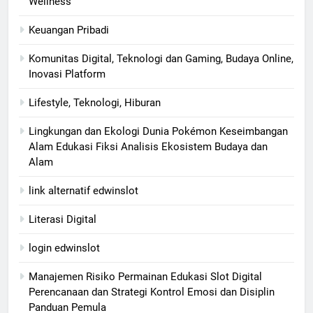
Wellness
Keuangan Pribadi
Komunitas Digital, Teknologi dan Gaming, Budaya Online,
Inovasi Platform
Lifestyle, Teknologi, Hiburan
Lingkungan dan Ekologi Dunia Pokémon Keseimbangan
Alam Edukasi Fiksi Analisis Ekosistem Budaya dan
Alam
link alternatif edwinslot
Literasi Digital
login edwinslot
Manajemen Risiko Permainan Edukasi Slot Digital
Perencanaan dan Strategi Kontrol Emosi dan Disiplin
Panduan Pemula