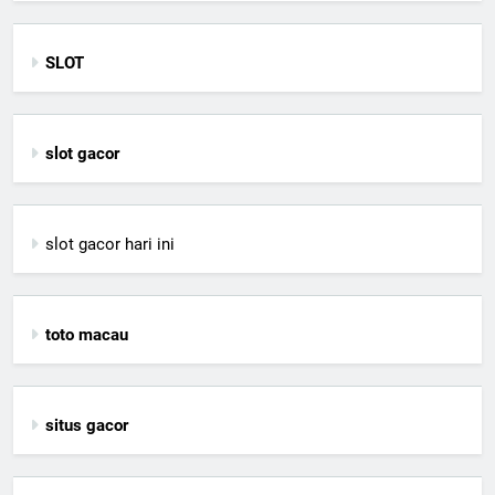
SLOT
slot gacor
slot gacor hari ini
toto macau
situs gacor