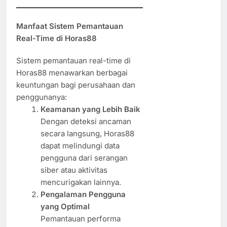
Manfaat Sistem Pemantauan
Real-Time di Horas88
Sistem pemantauan real-time di
Horas88 menawarkan berbagai
keuntungan bagi perusahaan dan
penggunanya:
Keamanan yang Lebih Baik
Dengan deteksi ancaman
secara langsung, Horas88
dapat melindungi data
pengguna dari serangan
siber atau aktivitas
mencurigakan lainnya.
Pengalaman Pengguna
yang Optimal
Pemantauan performa