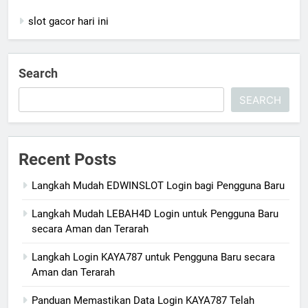
slot gacor hari ini
Search
SEARCH
Recent Posts
Langkah Mudah EDWINSLOT Login bagi Pengguna Baru
Langkah Mudah LEBAH4D Login untuk Pengguna Baru
secara Aman dan Terarah
Langkah Login KAYA787 untuk Pengguna Baru secara
Aman dan Terarah
Panduan Memastikan Data Login KAYA787 Telah