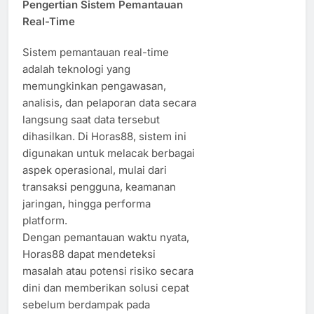
Pengertian Sistem Pemantauan
Real-Time
Sistem pemantauan real-time
adalah teknologi yang
memungkinkan pengawasan,
analisis, dan pelaporan data secara
langsung saat data tersebut
dihasilkan. Di Horas88, sistem ini
digunakan untuk melacak berbagai
aspek operasional, mulai dari
transaksi pengguna, keamanan
jaringan, hingga performa
platform.
Dengan pemantauan waktu nyata,
Horas88 dapat mendeteksi
masalah atau potensi risiko secara
dini dan memberikan solusi cepat
sebelum berdampak pada