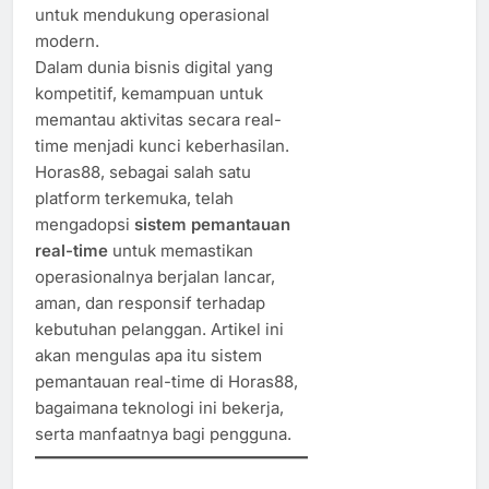
untuk mendukung operasional
modern.
Dalam dunia bisnis digital yang
kompetitif, kemampuan untuk
memantau aktivitas secara real-
time menjadi kunci keberhasilan.
Horas88, sebagai salah satu
platform terkemuka, telah
mengadopsi
sistem pemantauan
real-time
untuk memastikan
operasionalnya berjalan lancar,
aman, dan responsif terhadap
kebutuhan pelanggan. Artikel ini
akan mengulas apa itu sistem
pemantauan real-time di Horas88,
bagaimana teknologi ini bekerja,
serta manfaatnya bagi pengguna.