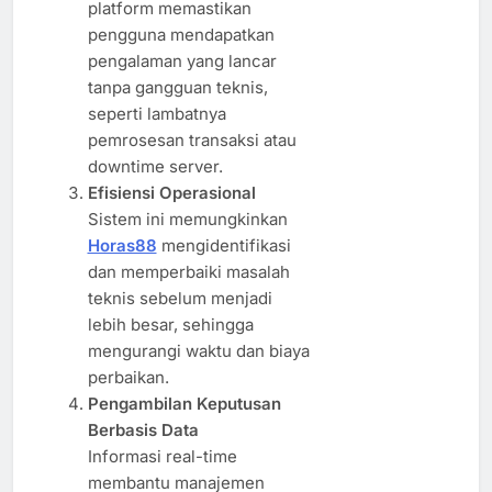
platform memastikan
pengguna mendapatkan
pengalaman yang lancar
tanpa gangguan teknis,
seperti lambatnya
pemrosesan transaksi atau
downtime server.
Efisiensi Operasional
Sistem ini memungkinkan
Horas88
mengidentifikasi
dan memperbaiki masalah
teknis sebelum menjadi
lebih besar, sehingga
mengurangi waktu dan biaya
perbaikan.
Pengambilan Keputusan
Berbasis Data
Informasi real-time
membantu manajemen