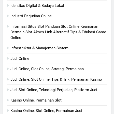
Identitas Digital & Budaya Lokal
Industri Perjudian Online
Informasi Situs Slot Panduan Slot Online Keamanan
Bermain Slot Akses Link Alternatif Tips & Edukasi Game
Online
Infrastruktur & Manajemen Sistem
Judi Online
Judi Online, Slot Online, Strategi Permainan
Judi Online, Slot Online, Tips & Trik, Permainan Kasino
Judi Slot Online, Teknologi Perjudian, Platform Judi
Kasino Online, Permainan Slot
Kasino Online, Slot Online, Permainan Judi