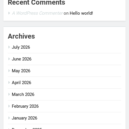
Recent Comments
A WordPress Commenter
on
Hello world!
Archives
July 2026
June 2026
May 2026
April 2026
March 2026
February 2026
January 2026