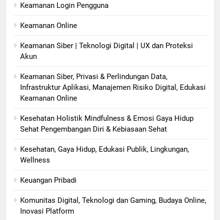
Keamanan Login Pengguna
Keamanan Online
Keamanan Siber | Teknologi Digital | UX dan Proteksi
Akun
Keamanan Siber, Privasi & Perlindungan Data,
Infrastruktur Aplikasi, Manajemen Risiko Digital, Edukasi
Keamanan Online
Kesehatan Holistik Mindfulness & Emosi Gaya Hidup
Sehat Pengembangan Diri & Kebiasaan Sehat
Kesehatan, Gaya Hidup, Edukasi Publik, Lingkungan,
Wellness
Keuangan Pribadi
Komunitas Digital, Teknologi dan Gaming, Budaya Online,
Inovasi Platform