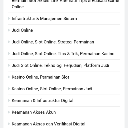
Bermain Slot Akses Link Alternatif Tips & Edukasi Game
Online
Infrastruktur & Manajemen Sistem
Judi Online
Judi Online, Slot Online, Strategi Permainan
Judi Online, Slot Online, Tips & Trik, Permainan Kasino
Judi Slot Online, Teknologi Perjudian, Platform Judi
Kasino Online, Permainan Slot
Kasino Online, Slot Online, Permainan Judi
Keamanan & Infrastruktur Digital
Keamanan Akses Akun
Keamanan Akses dan Verifikasi Digital