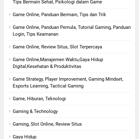
Tips Bermain Sehat, Psikologi dalam Game
Game Online, Panduan Bermain, Tips dan Trik
Game Online, Panduan Pemula, Tutorial Gaming, Panduan
Login, Tips Keamanan
Game Online, Review Situs, Slot Terpercaya
Game Online,Manajemen Waktu,Gaya Hidup
Digital,Kesehatan & Produktivitas
Game Strategy, Player Improvement, Gaming Mindset,
Esports Learning, Tactical Gaming
Game, Hiburan, Teknologi
Gaming & Technology
Gaming, Slot Online, Review Situs
Gaya Hidup