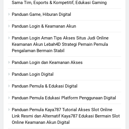
Sama Tim, Esports & Kompetitif, Edukasi Gaming
Panduan Game, Hiburan Digital
Panduan Login & Keamanan Akun
Panduan Login Aman Tips Akses Situs Judi Online
Keamanan Akun Lebah4D Strategi Pemain Pemula
Pengalaman Bermain Stabil
Panduan Login dan Keamanan Akses
Panduan Login Digital
Panduan Pemula & Edukasi Digital
Panduan Pemula Edukasi Platform Penggunaan Digital
Panduan Pemula Kaya787 Tutorial Akses Slot Online
Link Resmi dan Alternatif Kaya787 Edukasi Bermain Slot
Online Keamanan Akun Digital