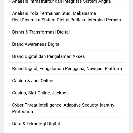
Analisis Infrastruktur dan Integritas Sistem Angka
Analisis Pola Permainan,Studi Mekanisme
Reel,Dinamika Sistem Digital,Perilaku Interaksi Pemain
Bisnis & Transformasi Digital
Brand Awareness Digital
Brand Digital dan Pengalaman Akses
Brand Digital, Pengalaman Pengguna, Navigasi Platform
Casino & Judi Online
Casino, Slot Online, Jackpot
Cyber Threat Intelligence, Adaptive Security, Identity
Protection
Data & Teknologi Digital