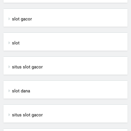
slot gacor
slot
situs slot gacor
slot dana
situs slot gacor