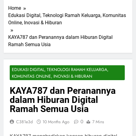
Home
Edukasi Digital, Teknologi Ramah Keluarga, Komunitas
Online, Inovasi & Hiburan
KAYA787 dan Peranannya dalam Hiburan Digital
Ramah Semua Usia
EDUKASI DIGITAL, TEKNOLOGI RAMAH KELUARGA,
KOMUNITAS ONLINE, INOVASI & HIBURAN
KAYA787 dan Peranannya
dalam Hiburan Digital
Ramah Semua Usia
0
C381e3d
10 Months Ago
7 Mins