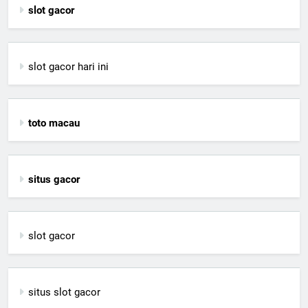
slot gacor
slot gacor hari ini
toto macau
situs gacor
slot gacor
situs slot gacor