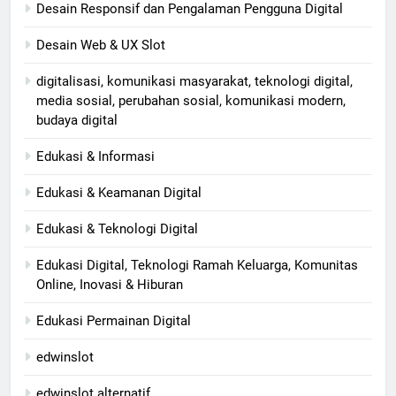
Desain Responsif dan Pengalaman Pengguna Digital
Desain Web & UX Slot
digitalisasi, komunikasi masyarakat, teknologi digital,
media sosial, perubahan sosial, komunikasi modern,
budaya digital
Edukasi & Informasi
Edukasi & Keamanan Digital
Edukasi & Teknologi Digital
Edukasi Digital, Teknologi Ramah Keluarga, Komunitas
Online, Inovasi & Hiburan
Edukasi Permainan Digital
edwinslot
edwinslot alternatif