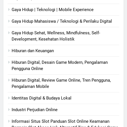
Gaya Hidup | Teknologi | Mobile Experience
Gaya Hidup Mahasiswa / Teknologi & Perilaku Digital
Gaya Hidup Sehat, Wellness, Mindfulness, Self-
Development, Kesehatan Holistik
Hiburan dan Keuangan
Hiburan Digital, Desain Game Modern, Pengalaman
Pengguna Online
Hiburan Digital, Review Game Online, Tren Pengguna,
Pengalaman Mobile
Identitas Digital & Budaya Lokal
Industri Perjudian Online
Informasi Situs Slot Panduan Slot Online Keamanan