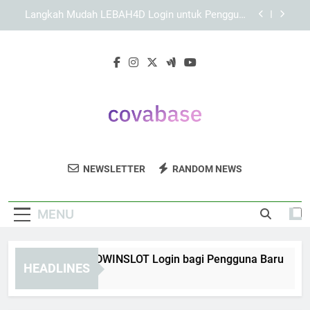
Skip
Langkah Login KAYA787 untuk Pengguna Baru
to
secara Aman dan Terarah
content
Panduan Memastikan Data Login KAYA787 Telah
Dimasukkan dengan Benar
Langkah Mudah EDWINSLOT Login bagi
Pengguna Baru
Langkah Mudah LEBAH4D Login untuk Pengguna
Baru secara Aman dan Terarah
Langkah Login KAYA787 untuk Pengguna Baru
secara Aman dan Terarah
Covabase
Dapatkan Solusi Database Dan Analisis
Panduan Memastikan Data Login KAYA787 Telah
NEWSLETTER
RANDOM NEWS
Dimasukkan dengan Benar
Data Dari Covabase. Teknologi Yang
Membantu Anda Mengambil Keputusan
MENU
Yang Tepat.
ngkah Mudah EDWINSLOT Login bagi Pengguna Baru
La
HEADLINES
eeks Ago
3 