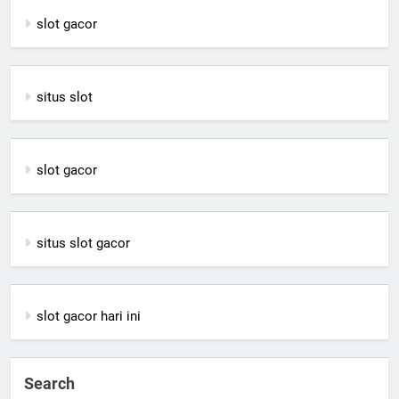
slot gacor
situs slot
slot gacor
situs slot gacor
slot gacor hari ini
Search