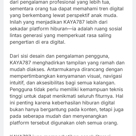
dari pengalaman profesional yang lebih tua,
sementara orang tua dapat memahami tren digital
yang berkembang lewat perspektif anak muda.
Inilah yang menjadikan KAYA787 lebih dari
sekadar platform hiburan—ia adalah ruang sosial
lintas generasi yang memperkuat rasa saling
pengertian di era digital.
Dari sisi desain dan pengalaman pengguna,
KAYA787 menghadirkan tampilan yang ramah dan
mudah diakses. Antarmukanya dirancang dengan
mempertimbangkan kenyamanan visual, navigasi
intuitif, dan aksesibilitas bagi semua kalangan.
Pengguna tidak perlu memiliki kemampuan teknis
tinggi untuk dapat menikmati seluruh fiturnya. Hal
ini penting karena keberhasilan hiburan digital
bukan hanya bergantung pada konten, tetapi juga
pada seberapa mudah dan menyenangkan
platform tersebut digunakan oleh semua orang.