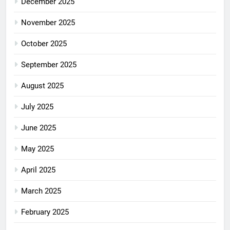
December 2025
November 2025
October 2025
September 2025
August 2025
July 2025
June 2025
May 2025
April 2025
March 2025
February 2025