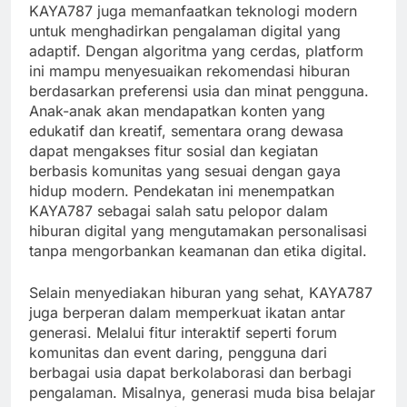
KAYA787 juga memanfaatkan teknologi modern
untuk menghadirkan pengalaman digital yang
adaptif. Dengan algoritma yang cerdas, platform
ini mampu menyesuaikan rekomendasi hiburan
berdasarkan preferensi usia dan minat pengguna.
Anak-anak akan mendapatkan konten yang
edukatif dan kreatif, sementara orang dewasa
dapat mengakses fitur sosial dan kegiatan
berbasis komunitas yang sesuai dengan gaya
hidup modern. Pendekatan ini menempatkan
KAYA787 sebagai salah satu pelopor dalam
hiburan digital yang mengutamakan personalisasi
tanpa mengorbankan keamanan dan etika digital.
Selain menyediakan hiburan yang sehat, KAYA787
juga berperan dalam memperkuat ikatan antar
generasi. Melalui fitur interaktif seperti forum
komunitas dan event daring, pengguna dari
berbagai usia dapat berkolaborasi dan berbagi
pengalaman. Misalnya, generasi muda bisa belajar