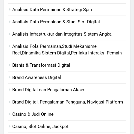
Analisis Data Permainan & Strategi Spin
Analisis Data Permainan & Studi Slot Digital
Analisis Infrastruktur dan Integritas Sistem Angka
Analisis Pola Permainan,Studi Mekanisme
Reel,Dinamika Sistem Digital,Perilaku Interaksi Pemain
Bisnis & Transformasi Digital
Brand Awareness Digital
Brand Digital dan Pengalaman Akses
Brand Digital, Pengalaman Pengguna, Navigasi Platform
Casino & Judi Online
Casino, Slot Online, Jackpot