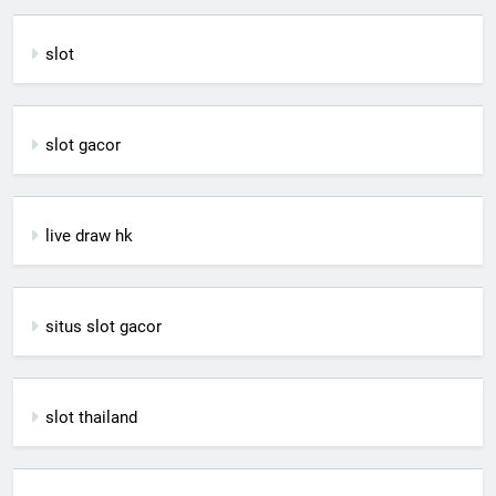
slot
slot gacor
live draw hk
situs slot gacor
slot thailand