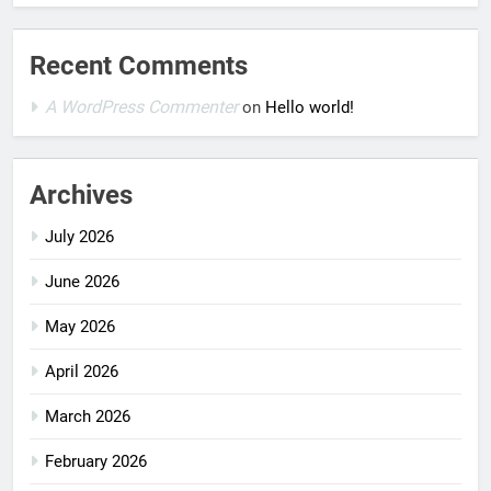
Recent Comments
A WordPress Commenter
on
Hello world!
Archives
July 2026
June 2026
May 2026
April 2026
March 2026
February 2026