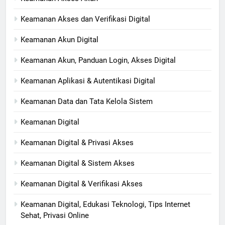
Keamanan Akses dan Verifikasi Digital
Keamanan Akun Digital
Keamanan Akun, Panduan Login, Akses Digital
Keamanan Aplikasi & Autentikasi Digital
Keamanan Data dan Tata Kelola Sistem
Keamanan Digital
Keamanan Digital & Privasi Akses
Keamanan Digital & Sistem Akses
Keamanan Digital & Verifikasi Akses
Keamanan Digital, Edukasi Teknologi, Tips Internet
Sehat, Privasi Online