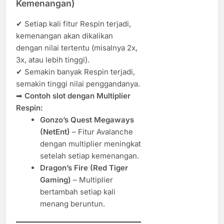
Kemenangan)
✔ Setiap kali fitur Respin terjadi,
kemenangan akan dikalikan
dengan nilai tertentu (misalnya 2x,
3x, atau lebih tinggi).
✔ Semakin banyak Respin terjadi,
semakin tinggi nilai penggandanya.
➡
Contoh slot dengan Multiplier
Respin:
Gonzo’s Quest Megaways
(NetEnt)
– Fitur Avalanche
dengan multiplier meningkat
setelah setiap kemenangan.
Dragon’s Fire (Red Tiger
Gaming)
– Multiplier
bertambah setiap kali
menang beruntun.