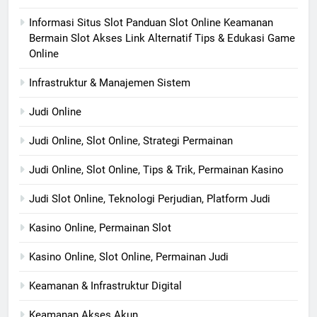
Informasi Situs Slot Panduan Slot Online Keamanan
Bermain Slot Akses Link Alternatif Tips & Edukasi Game
Online
Infrastruktur & Manajemen Sistem
Judi Online
Judi Online, Slot Online, Strategi Permainan
Judi Online, Slot Online, Tips & Trik, Permainan Kasino
Judi Slot Online, Teknologi Perjudian, Platform Judi
Kasino Online, Permainan Slot
Kasino Online, Slot Online, Permainan Judi
Keamanan & Infrastruktur Digital
Keamanan Akses Akun