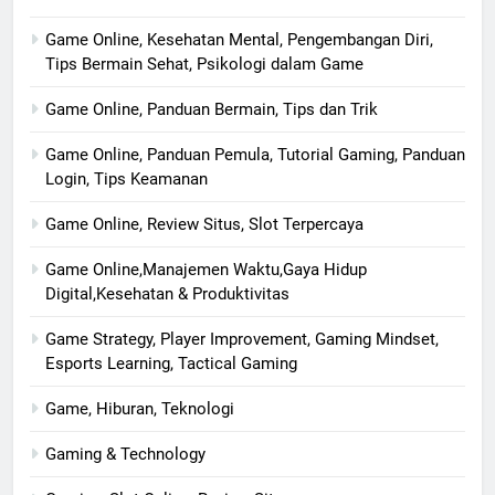
Game Online, Kesehatan Mental, Pengembangan Diri,
Tips Bermain Sehat, Psikologi dalam Game
Game Online, Panduan Bermain, Tips dan Trik
Game Online, Panduan Pemula, Tutorial Gaming, Panduan
Login, Tips Keamanan
Game Online, Review Situs, Slot Terpercaya
Game Online,Manajemen Waktu,Gaya Hidup
Digital,Kesehatan & Produktivitas
Game Strategy, Player Improvement, Gaming Mindset,
Esports Learning, Tactical Gaming
Game, Hiburan, Teknologi
Gaming & Technology