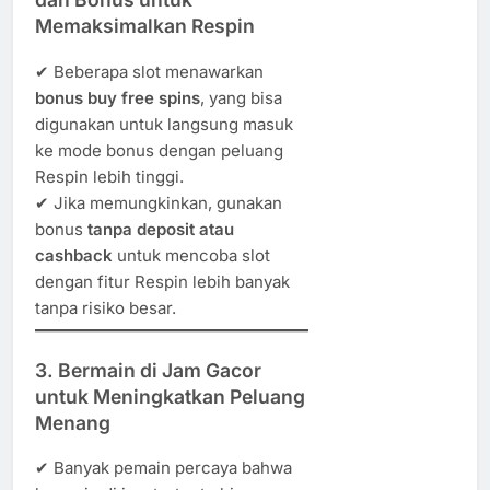
Memaksimalkan Respin
✔ Beberapa slot menawarkan
bonus buy free spins
, yang bisa
digunakan untuk langsung masuk
ke mode bonus dengan peluang
Respin lebih tinggi.
✔ Jika memungkinkan, gunakan
bonus
tanpa deposit atau
cashback
untuk mencoba slot
dengan fitur Respin lebih banyak
tanpa risiko besar.
3. Bermain di Jam Gacor
untuk Meningkatkan Peluang
Menang
✔ Banyak pemain percaya bahwa