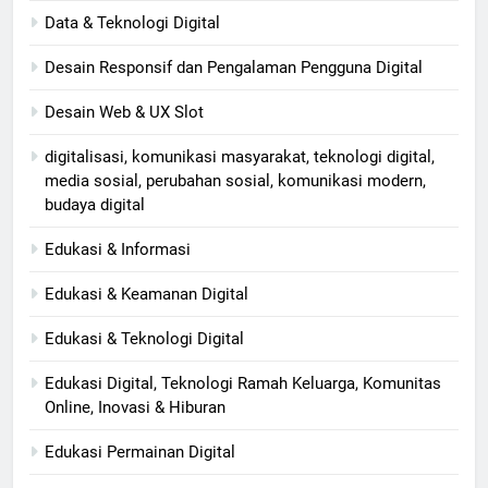
Data & Teknologi Digital
Desain Responsif dan Pengalaman Pengguna Digital
Desain Web & UX Slot
digitalisasi, komunikasi masyarakat, teknologi digital,
media sosial, perubahan sosial, komunikasi modern,
budaya digital
Edukasi & Informasi
Edukasi & Keamanan Digital
Edukasi & Teknologi Digital
Edukasi Digital, Teknologi Ramah Keluarga, Komunitas
Online, Inovasi & Hiburan
Edukasi Permainan Digital