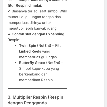
fitur Respin dimulai
.
✔ Biasanya terjadi saat simbol Wild
muncul di gulungan tengah dan
memperluas dirinya untuk
menutupi lebih banyak ruang.
➡
Contoh slot dengan Expanding
Respin:
Twin Spin (NetEnt)
– Fitur
Linked Reels
yang
memperluas gulungan.
Butterfly Staxx (NetEnt)
–
Simbol kupu-kupu yang
berkembang dan
memberikan Respin.
3. Multiplier Respin (Respin
dengan Pengganda