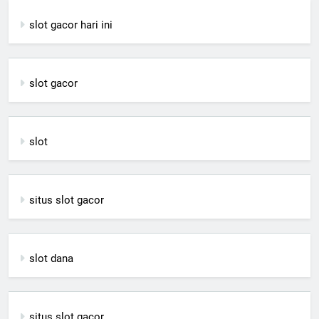
slot gacor hari ini
slot gacor
slot
situs slot gacor
slot dana
situs slot gacor