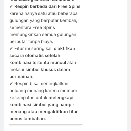
✔
Respin berbeda dari Free Spins
karena hanya satu atau beberapa
gulungan yang berputar kembali,
sementara Free Spins
memungkinkan semua gulungan
berputar tanpa biaya.
✔ Fitur ini sering kali
diaktifkan
secara otomatis setelah
kombinasi tertentu muncul
atau
melalui
simbol khusus dalam
permainan
.
✔ Respin bisa meningkatkan
peluang menang karena memberi
kesempatan untuk
melengkapi
kombinasi simbol yang hampir
menang atau mengaktifkan fitur
bonus tambahan.