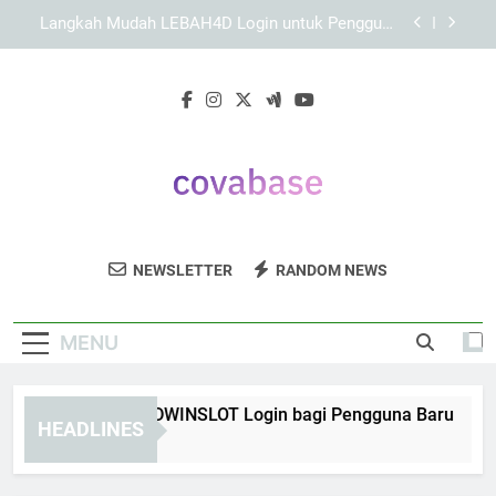
Skip
Langkah Login KAYA787 untuk Pengguna Baru
to
secara Aman dan Terarah
content
Panduan Memastikan Data Login KAYA787 Telah
Dimasukkan dengan Benar
Langkah Mudah EDWINSLOT Login bagi
Pengguna Baru
Langkah Mudah LEBAH4D Login untuk Pengguna
Baru secara Aman dan Terarah
Langkah Login KAYA787 untuk Pengguna Baru
secara Aman dan Terarah
Covabase
Dapatkan Solusi Database Dan Analisis
Panduan Memastikan Data Login KAYA787 Telah
NEWSLETTER
RANDOM NEWS
Dimasukkan dengan Benar
Data Dari Covabase. Teknologi Yang
Membantu Anda Mengambil Keputusan
MENU
Yang Tepat.
ngkah Mudah EDWINSLOT Login bagi Pengguna Baru
La
HEADLINES
eeks Ago
2 