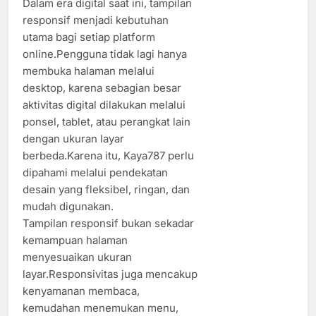
Dalam era digital saat ini, tampilan
responsif menjadi kebutuhan
utama bagi setiap platform
online.Pengguna tidak lagi hanya
membuka halaman melalui
desktop, karena sebagian besar
aktivitas digital dilakukan melalui
ponsel, tablet, atau perangkat lain
dengan ukuran layar
berbeda.Karena itu, Kaya787 perlu
dipahami melalui pendekatan
desain yang fleksibel, ringan, dan
mudah digunakan.
Tampilan responsif bukan sekadar
kemampuan halaman
menyesuaikan ukuran
layar.Responsivitas juga mencakup
kenyamanan membaca,
kemudahan menemukan menu,