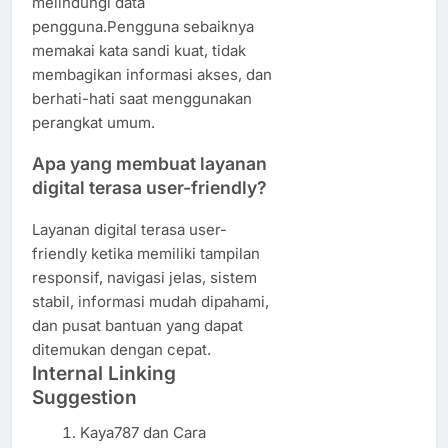
melindungi data
pengguna.Pengguna sebaiknya
memakai kata sandi kuat, tidak
membagikan informasi akses, dan
berhati-hati saat menggunakan
perangkat umum.
Apa yang membuat layanan
digital terasa user-friendly?
Layanan digital terasa user-
friendly ketika memiliki tampilan
responsif, navigasi jelas, sistem
stabil, informasi mudah dipahami,
dan pusat bantuan yang dapat
ditemukan dengan cepat.
Internal Linking
Suggestion
Kaya787 dan Cara