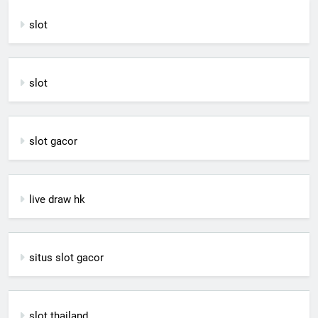
slot
slot
slot gacor
live draw hk
situs slot gacor
slot thailand