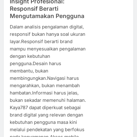
Insight Profesional:
Responsif Berarti
Mengutamakan Pengguna
Dalam analisis pengalaman digital,
responsif bukan hanya soal ukuran
layar.Responsif berarti brand
mampu menyesuaikan pengalaman
dengan kebutuhan
pengguna.Desain harus
membantu, bukan
membingungkan.Navigasi harus
mengarahkan, bukan menambah
hambatan.Informasi harus jelas,
bukan sekadar memenuhi halaman.
Kaya787 dapat diperkuat sebagai
brand digital yang relevan dengan
kebutuhan pengguna masa kini
melalui pendekatan yang berfokus
pada kenyamanan.Akses mobile