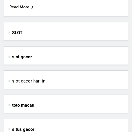
Read More
SLOT
slot gacor
slot gacor hari ini
toto macau
situs gacor