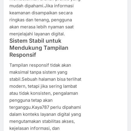
mudah dipahami.Jika informasi
keamanan disampaikan secara
ringkas dan tenang, pengguna
akan merasa lebih nyaman saat
menjelajahi layanan digital.
Sistem Stabil untuk
Mendukung Tampilan
Responsif
Tampilan responsif tidak akan
maksimal tanpa sistem yang
stabil.Sebuah halaman bisa terlihat
modern, tetapi jika sering lambat
atau tidak konsisten, pengalaman
pengguna tetap akan
terganggu.Kaya787 perlu dipahami
dalam konteks layanan digital yang
mengutamakan stabilitas akses,
kejelasan informasi, dan