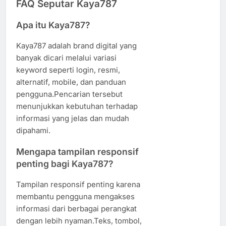
FAQ Seputar Kaya787
Apa itu Kaya787?
Kaya787 adalah brand digital yang
banyak dicari melalui variasi
keyword seperti login, resmi,
alternatif, mobile, dan panduan
pengguna.Pencarian tersebut
menunjukkan kebutuhan terhadap
informasi yang jelas dan mudah
dipahami.
Mengapa tampilan responsif
penting bagi Kaya787?
Tampilan responsif penting karena
membantu pengguna mengakses
informasi dari berbagai perangkat
dengan lebih nyaman.Teks, tombol,