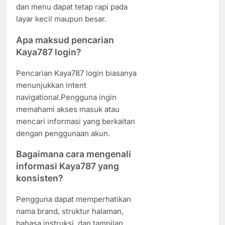
dan menu dapat tetap rapi pada
layar kecil maupun besar.
Apa maksud pencarian
Kaya787 login?
Pencarian Kaya787 login biasanya
menunjukkan intent
navigational.Pengguna ingin
memahami akses masuk atau
mencari informasi yang berkaitan
dengan penggunaan akun.
Bagaimana cara mengenali
informasi Kaya787 yang
konsisten?
Pengguna dapat memperhatikan
nama brand, struktur halaman,
bahasa instruksi, dan tampilan