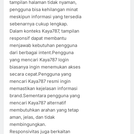
tampilan halaman tidak nyaman,
pengguna bisa kehilangan minat
meskipun informasi yang tersedia
sebenarnya cukup lengkap.
Dalam konteks Kaya787, tampilan
responsif dapat membantu
menjawab kebutuhan pengguna
dari berbagai intent.Pengguna
yang mencari Kaya787 login
biasanya ingin menemukan akses
secara cepat.Pengguna yang
mencari Kaya787 resmi ingin
memastikan kejelasan informasi
brand.Sementara pengguna yang
mencari Kaya787 alternatif
membutuhkan arahan yang tetap
aman, jelas, dan tidak
membingungkan.
Responsivitas juga berkaitan