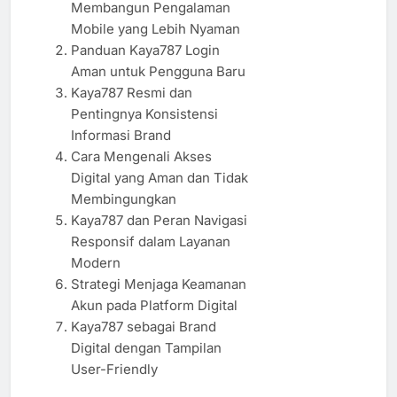
Membangun Pengalaman
Mobile yang Lebih Nyaman
Panduan Kaya787 Login
Aman untuk Pengguna Baru
Kaya787 Resmi dan
Pentingnya Konsistensi
Informasi Brand
Cara Mengenali Akses
Digital yang Aman dan Tidak
Membingungkan
Kaya787 dan Peran Navigasi
Responsif dalam Layanan
Modern
Strategi Menjaga Keamanan
Akun pada Platform Digital
Kaya787 sebagai Brand
Digital dengan Tampilan
User-Friendly