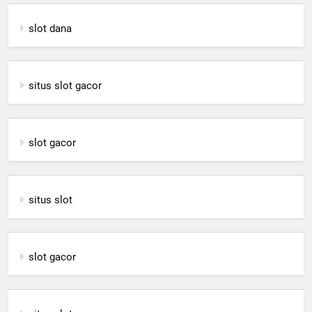
slot dana
situs slot gacor
slot gacor
situs slot
slot gacor