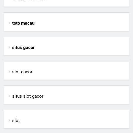
toto macau
situs gacor
slot gacor
situs slot gacor
slot