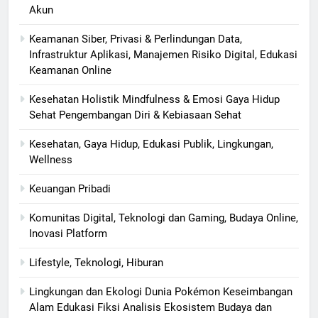
Akun
Keamanan Siber, Privasi & Perlindungan Data,
Infrastruktur Aplikasi, Manajemen Risiko Digital, Edukasi
Keamanan Online
Kesehatan Holistik Mindfulness & Emosi Gaya Hidup
Sehat Pengembangan Diri & Kebiasaan Sehat
Kesehatan, Gaya Hidup, Edukasi Publik, Lingkungan,
Wellness
Keuangan Pribadi
Komunitas Digital, Teknologi dan Gaming, Budaya Online,
Inovasi Platform
Lifestyle, Teknologi, Hiburan
Lingkungan dan Ekologi Dunia Pokémon Keseimbangan
Alam Edukasi Fiksi Analisis Ekosistem Budaya dan