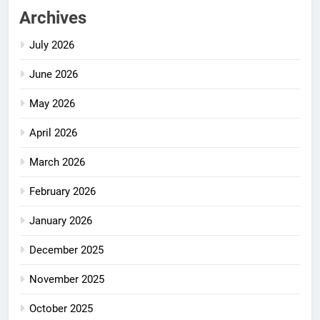
Archives
July 2026
June 2026
May 2026
April 2026
March 2026
February 2026
January 2026
December 2025
November 2025
October 2025