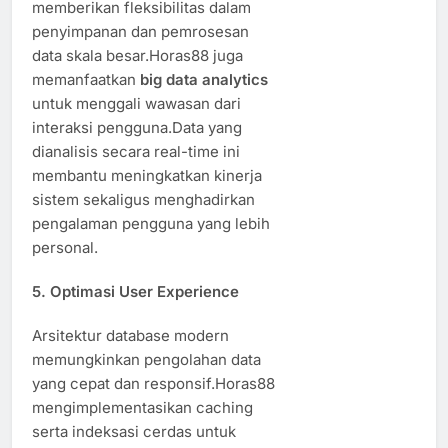
memberikan fleksibilitas dalam
penyimpanan dan pemrosesan
data skala besar.Horas88 juga
memanfaatkan
big data analytics
untuk menggali wawasan dari
interaksi pengguna.Data yang
dianalisis secara real-time ini
membantu meningkatkan kinerja
sistem sekaligus menghadirkan
pengalaman pengguna yang lebih
personal.
5. Optimasi User Experience
Arsitektur database modern
memungkinkan pengolahan data
yang cepat dan responsif.Horas88
mengimplementasikan caching
serta indeksasi cerdas untuk