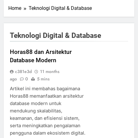
Home
Teknologi Digital & Database
Teknologi Digital & Database
Horas88 dan Arsitektur
Database Modern
c381e3d
11 months
ago
0
5 mins
Artikel ini membahas bagaimana
Horas88 memanfaatkan arsitektur
database modern untuk
mendukung skalabilitas,
keamanan, dan efisiensi sistem,
serta meningkatkan pengalaman
pengguna dalam ekosistem digital.