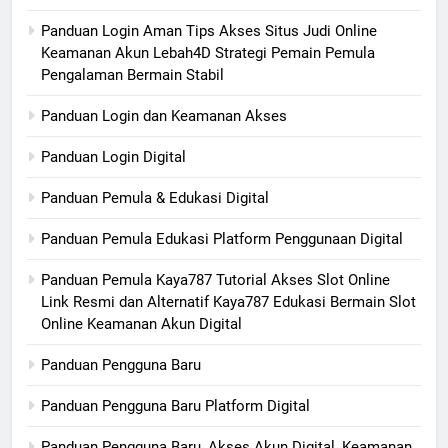
Panduan Login Aman Tips Akses Situs Judi Online
Keamanan Akun Lebah4D Strategi Pemain Pemula
Pengalaman Bermain Stabil
Panduan Login dan Keamanan Akses
Panduan Login Digital
Panduan Pemula & Edukasi Digital
Panduan Pemula Edukasi Platform Penggunaan Digital
Panduan Pemula Kaya787 Tutorial Akses Slot Online
Link Resmi dan Alternatif Kaya787 Edukasi Bermain Slot
Online Keamanan Akun Digital
Panduan Pengguna Baru
Panduan Pengguna Baru Platform Digital
Panduan Pengguna Baru, Akses Akun Digital, Keamanan