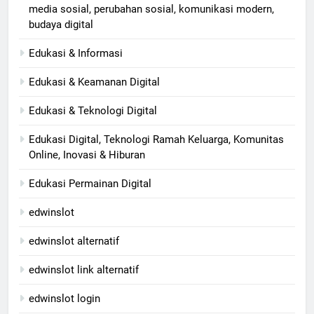
media sosial, perubahan sosial, komunikasi modern,
budaya digital
Edukasi & Informasi
Edukasi & Keamanan Digital
Edukasi & Teknologi Digital
Edukasi Digital, Teknologi Ramah Keluarga, Komunitas
Online, Inovasi & Hiburan
Edukasi Permainan Digital
edwinslot
edwinslot alternatif
edwinslot link alternatif
edwinslot login