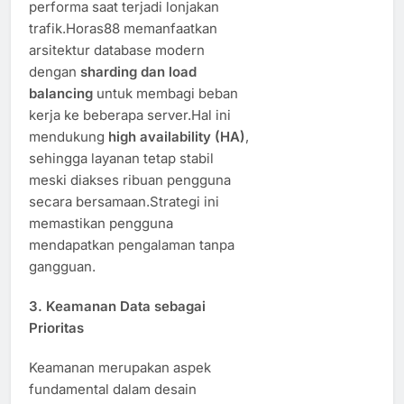
performa saat terjadi lonjakan
trafik.Horas88 memanfaatkan
arsitektur database modern
dengan
sharding dan load
balancing
untuk membagi beban
kerja ke beberapa server.Hal ini
mendukung
high availability (HA)
,
sehingga layanan tetap stabil
meski diakses ribuan pengguna
secara bersamaan.Strategi ini
memastikan pengguna
mendapatkan pengalaman tanpa
gangguan.
3. Keamanan Data sebagai
Prioritas
Keamanan merupakan aspek
fundamental dalam desain