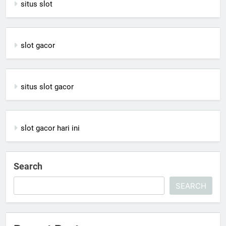
situs slot
slot gacor
situs slot gacor
slot gacor hari ini
Search
SEARCH