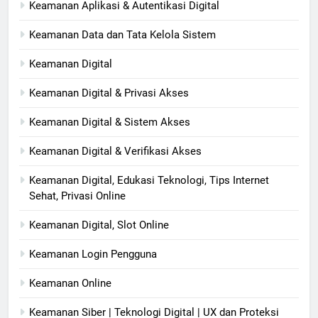
Keamanan Aplikasi & Autentikasi Digital
Keamanan Data dan Tata Kelola Sistem
Keamanan Digital
Keamanan Digital & Privasi Akses
Keamanan Digital & Sistem Akses
Keamanan Digital & Verifikasi Akses
Keamanan Digital, Edukasi Teknologi, Tips Internet
Sehat, Privasi Online
Keamanan Digital, Slot Online
Keamanan Login Pengguna
Keamanan Online
Keamanan Siber | Teknologi Digital | UX dan Proteksi