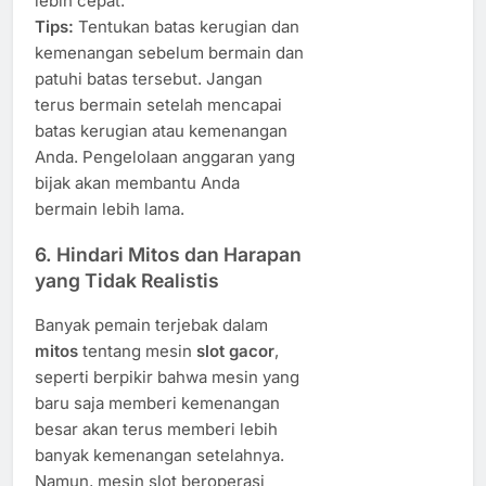
lebih cepat.
Tips:
Tentukan batas kerugian dan
kemenangan sebelum bermain dan
patuhi batas tersebut. Jangan
terus bermain setelah mencapai
batas kerugian atau kemenangan
Anda. Pengelolaan anggaran yang
bijak akan membantu Anda
bermain lebih lama.
6.
Hindari Mitos dan Harapan
yang Tidak Realistis
Banyak pemain terjebak dalam
mitos
tentang mesin
slot gacor
,
seperti berpikir bahwa mesin yang
baru saja memberi kemenangan
besar akan terus memberi lebih
banyak kemenangan setelahnya.
Namun, mesin slot beroperasi