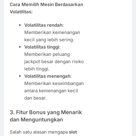
Cara Memilih Mesin Berdasarkan
Volatilitas:
Volatilitas rendah
:
Memberikan kemenangan
kecil yang lebih sering.
Volatilitas tinggi
:
Memberikan peluang
jackpot besar dengan risiko
lebih tinggi.
Volatilitas menengah
:
Memberikan keseimbangan
antara kemenangan kecil
dan besar.
3.
Fitur Bonus yang Menarik
dan Menguntungkan
Salah satu alasan mengapa
slot