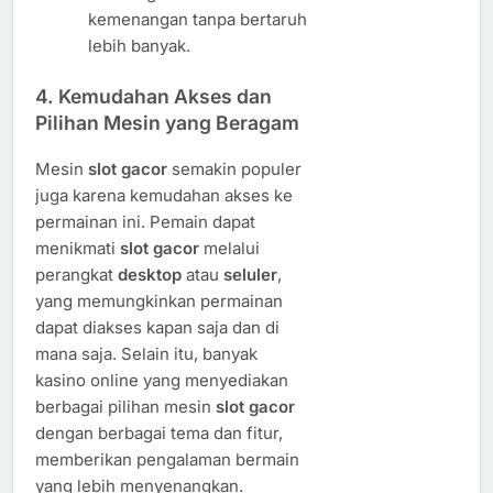
kemenangan tanpa bertaruh
lebih banyak.
4.
Kemudahan Akses dan
Pilihan Mesin yang Beragam
Mesin
slot gacor
semakin populer
juga karena kemudahan akses ke
permainan ini. Pemain dapat
menikmati
slot gacor
melalui
perangkat
desktop
atau
seluler
,
yang memungkinkan permainan
dapat diakses kapan saja dan di
mana saja. Selain itu, banyak
kasino online yang menyediakan
berbagai pilihan mesin
slot gacor
dengan berbagai tema dan fitur,
memberikan pengalaman bermain
yang lebih menyenangkan.