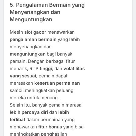
5.
Pengalaman Bermain yang
Menyenangkan dan
Menguntungkan
Mesin
slot gacor
menawarkan
pengalaman bermain
yang lebih
menyenangkan dan
menguntungkan
bagi banyak
pemain. Dengan berbagai fitur
menarik,
RTP tinggi
, dan
volatilitas
yang sesuai
, pemain dapat
merasakan
keseruan permainan
sambil meningkatkan peluang
mereka untuk menang.
Selain itu, banyak pemain merasa
lebih percaya diri
dan
lebih
terlibat
dalam permainan yang
menawarkan
fitur bonus
yang bisa
meningkatkan penghasilan