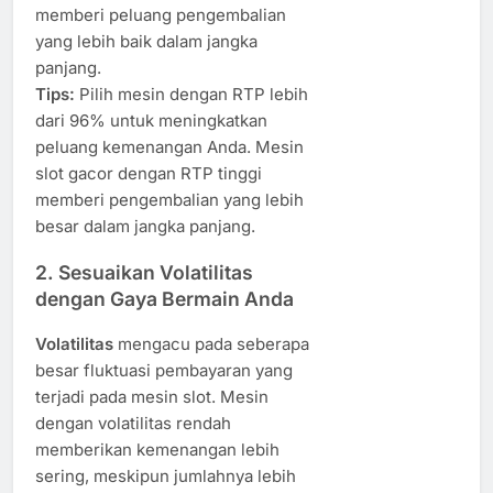
memberi peluang pengembalian
yang lebih baik dalam jangka
panjang.
Tips:
Pilih mesin dengan RTP lebih
dari 96% untuk meningkatkan
peluang kemenangan Anda. Mesin
slot gacor dengan RTP tinggi
memberi pengembalian yang lebih
besar dalam jangka panjang.
2.
Sesuaikan Volatilitas
dengan Gaya Bermain Anda
Volatilitas
mengacu pada seberapa
besar fluktuasi pembayaran yang
terjadi pada mesin slot. Mesin
dengan volatilitas rendah
memberikan kemenangan lebih
sering, meskipun jumlahnya lebih