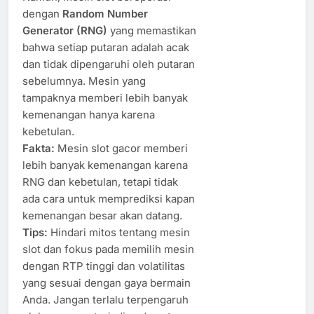
dengan
Random Number
Generator (RNG)
yang memastikan
bahwa setiap putaran adalah acak
dan tidak dipengaruhi oleh putaran
sebelumnya. Mesin yang
tampaknya memberi lebih banyak
kemenangan hanya karena
kebetulan.
Fakta:
Mesin slot gacor memberi
lebih banyak kemenangan karena
RNG dan kebetulan, tetapi tidak
ada cara untuk memprediksi kapan
kemenangan besar akan datang.
Tips:
Hindari mitos tentang mesin
slot dan fokus pada memilih mesin
dengan RTP tinggi dan volatilitas
yang sesuai dengan gaya bermain
Anda. Jangan terlalu terpengaruh