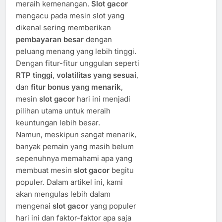
meraih kemenangan.
Slot gacor
mengacu pada mesin slot yang
dikenal sering memberikan
pembayaran besar
dengan
peluang menang yang lebih tinggi.
Dengan fitur-fitur unggulan seperti
RTP tinggi
,
volatilitas yang sesuai
,
dan
fitur bonus yang menarik
,
mesin
slot gacor
hari ini menjadi
pilihan utama untuk meraih
keuntungan lebih besar.
Namun, meskipun sangat menarik,
banyak pemain yang masih belum
sepenuhnya memahami apa yang
membuat mesin
slot gacor
begitu
populer. Dalam artikel ini, kami
akan mengulas lebih dalam
mengenai
slot gacor
yang populer
hari ini dan faktor-faktor apa saja