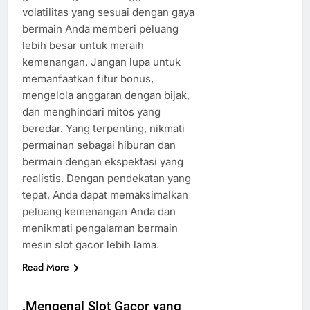
volatilitas yang sesuai dengan gaya
bermain Anda memberi peluang
lebih besar untuk meraih
kemenangan. Jangan lupa untuk
memanfaatkan fitur bonus,
mengelola anggaran dengan bijak,
dan menghindari mitos yang
beredar. Yang terpenting, nikmati
permainan sebagai hiburan dan
bermain dengan ekspektasi yang
realistis. Dengan pendekatan yang
tepat, Anda dapat memaksimalkan
peluang kemenangan Anda dan
menikmati pengalaman bermain
mesin slot gacor lebih lama.
Read More
.Mengenal Slot Gacor yang