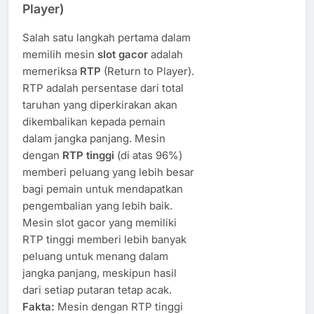
Player)
Salah satu langkah pertama dalam
memilih mesin
slot gacor
adalah
memeriksa
RTP
(Return to Player).
RTP adalah persentase dari total
taruhan yang diperkirakan akan
dikembalikan kepada pemain
dalam jangka panjang. Mesin
dengan
RTP tinggi
(di atas 96%)
memberi peluang yang lebih besar
bagi pemain untuk mendapatkan
pengembalian yang lebih baik.
Mesin slot gacor yang memiliki
RTP tinggi memberi lebih banyak
peluang untuk menang dalam
jangka panjang, meskipun hasil
dari setiap putaran tetap acak.
Fakta:
Mesin dengan RTP tinggi