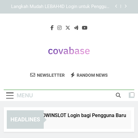
Skip
Langkah Login KAYA787 untuk Pengguna Baru
to
secara Aman dan Terarah
content
Panduan Memastikan Data Login KAYA787 Telah
Dimasukkan dengan Benar
Langkah Mudah EDWINSLOT Login bagi
Pengguna Baru
Langkah Mudah LEBAH4D Login untuk Pengguna
Baru secara Aman dan Terarah
Langkah Login KAYA787 untuk Pengguna Baru
secara Aman dan Terarah
Covabase
Dapatkan Solusi Database Dan Analisis
Panduan Memastikan Data Login KAYA787 Telah
NEWSLETTER
RANDOM NEWS
Dimasukkan dengan Benar
Data Dari Covabase. Teknologi Yang
Membantu Anda Mengambil Keputusan
MENU
Yang Tepat.
angkah Mudah EDWINSLOT Login bagi Pengguna Baru
L
HEADLINES
Weeks Ago
2