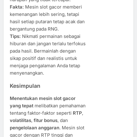
Fakta:
Mesin slot gacor memberi
kemenangan lebih sering, tetapi
hasil setiap putaran tetap acak dan
bergantung pada RNG.
Tips:
Nikmati permainan sebagai
hiburan dan jangan terlalu terfokus
pada hasil. Bermainlah dengan
sikap positif dan realistis untuk
menjaga pengalaman Anda tetap
menyenangkan.
Kesimpulan
Menentukan mesin slot gacor
yang tepat
melibatkan pemahaman
tentang faktor-faktor seperti
RTP
,
volatilitas
,
fitur bonus
, dan
pengelolaan anggaran
. Mesin slot
gacor dengan RTP tinggi dan