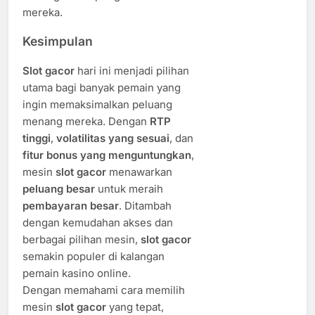
mereka.
Kesimpulan
Slot gacor
hari ini menjadi pilihan
utama bagi banyak pemain yang
ingin memaksimalkan peluang
menang mereka. Dengan
RTP
tinggi
,
volatilitas yang sesuai
, dan
fitur bonus yang menguntungkan
,
mesin
slot gacor
menawarkan
peluang besar
untuk meraih
pembayaran besar
. Ditambah
dengan kemudahan akses dan
berbagai pilihan mesin,
slot gacor
semakin populer di kalangan
pemain kasino online.
Dengan memahami cara memilih
mesin
slot gacor
yang tepat,