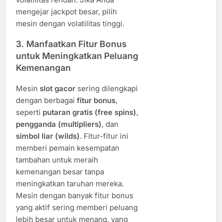
mengejar jackpot besar, pilih
mesin dengan volatilitas tinggi.
3.
Manfaatkan Fitur Bonus
untuk Meningkatkan Peluang
Kemenangan
Mesin
slot gacor
sering dilengkapi
dengan berbagai
fitur bonus
,
seperti
putaran gratis (free spins)
,
pengganda (multipliers)
, dan
simbol liar (wilds)
. Fitur-fitur ini
memberi pemain kesempatan
tambahan untuk meraih
kemenangan besar tanpa
meningkatkan taruhan mereka.
Mesin dengan banyak fitur bonus
yang aktif sering memberi peluang
lebih besar untuk menang, yang