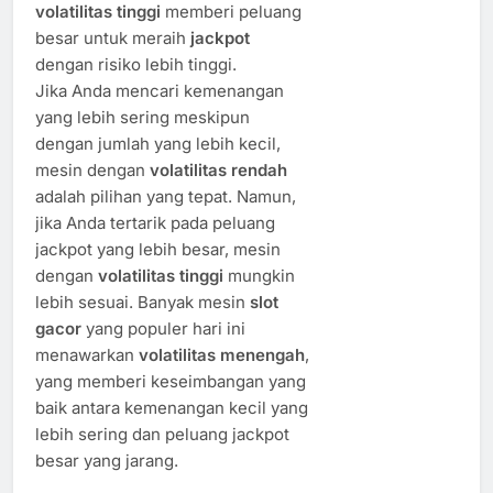
volatilitas tinggi
memberi peluang
besar untuk meraih
jackpot
dengan risiko lebih tinggi.
Jika Anda mencari kemenangan
yang lebih sering meskipun
dengan jumlah yang lebih kecil,
mesin dengan
volatilitas rendah
adalah pilihan yang tepat. Namun,
jika Anda tertarik pada peluang
jackpot yang lebih besar, mesin
dengan
volatilitas tinggi
mungkin
lebih sesuai. Banyak mesin
slot
gacor
yang populer hari ini
menawarkan
volatilitas menengah
,
yang memberi keseimbangan yang
baik antara kemenangan kecil yang
lebih sering dan peluang jackpot
besar yang jarang.