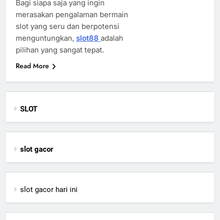
Bagi siapa saja yang ingin
merasakan pengalaman bermain
slot yang seru dan berpotensi
menguntungkan,
slot88
adalah
pilihan yang sangat tepat.
Read More
SLOT
slot gacor
slot gacor hari ini