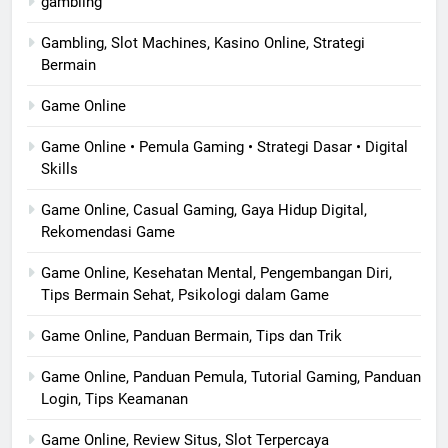
gambling
Gambling, Slot Machines, Kasino Online, Strategi
Bermain
Game Online
Game Online • Pemula Gaming • Strategi Dasar • Digital
Skills
Game Online, Casual Gaming, Gaya Hidup Digital,
Rekomendasi Game
Game Online, Kesehatan Mental, Pengembangan Diri,
Tips Bermain Sehat, Psikologi dalam Game
Game Online, Panduan Bermain, Tips dan Trik
Game Online, Panduan Pemula, Tutorial Gaming, Panduan
Login, Tips Keamanan
Game Online, Review Situs, Slot Terpercaya