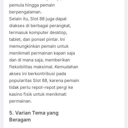
pemula hingga pemain
berpengalaman.
Selain itu, Slot 88 juga dapat
diakses di berbagai perangkat,
termasuk komputer desktop,
tablet, dan ponsel pintar. Ini
memungkinkan pemain untuk
menikmati permainan kapan saja
dan di mana saja, memberikan
fleksibilitas maksimal. Kemudahan
akses ini berkontribusi pada
popularitas Slot 88, karena pemain
tidak perlu repot-repot pergi ke
kasino fisik untuk menikmati
permainan.
5.
Varian Tema yang
Beragam