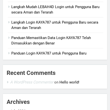
Langkah Mudah LEBAH4D Login untuk Pengguna Baru
secara Aman dan Terarah
Langkah Login KAYA787 untuk Pengguna Baru secara
Aman dan Terarah
Panduan Memastikan Data Login KAYA787 Telah
Dimasukkan dengan Benar
Panduan Login KAYA787 untuk Pengguna Baru
Recent Comments
A WordPress Commenter
on
Hello world!
Archives