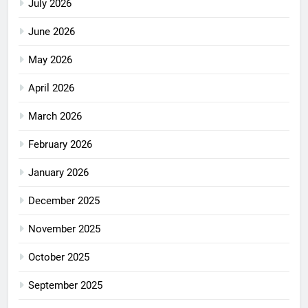
July 2026
June 2026
May 2026
April 2026
March 2026
February 2026
January 2026
December 2025
November 2025
October 2025
September 2025