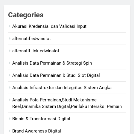
Categories
Akurasi Kredensial dan Validasi Input
alternatif edwinslot
alternatif link edwinslot
Analisis Data Permainan & Strategi Spin
Analisis Data Permainan & Studi Slot Digital
Analisis Infrastruktur dan Integritas Sistem Angka
Analisis Pola Permainan,Studi Mekanisme
Reel,Dinamika Sistem Digital,Perilaku Interaksi Pemain
Bisnis & Transformasi Digital
Brand Awareness Digital