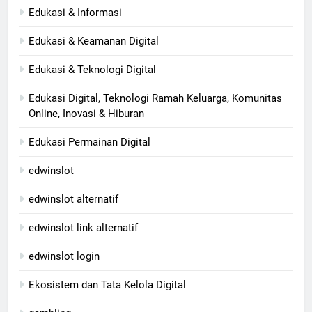
Edukasi & Informasi
Edukasi & Keamanan Digital
Edukasi & Teknologi Digital
Edukasi Digital, Teknologi Ramah Keluarga, Komunitas
Online, Inovasi & Hiburan
Edukasi Permainan Digital
edwinslot
edwinslot alternatif
edwinslot link alternatif
edwinslot login
Ekosistem dan Tata Kelola Digital