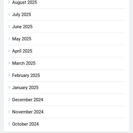
August 2025
July 2025
June 2025
May 2025
April 2025
March 2025
February 2025
January 2025
December 2024
November 2024
October 2024