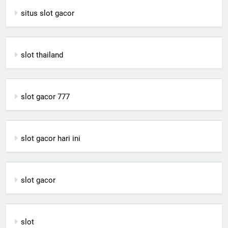
situs slot gacor
slot thailand
slot gacor 777
slot gacor hari ini
slot gacor
slot