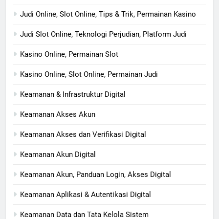
Judi Online, Slot Online, Tips & Trik, Permainan Kasino
Judi Slot Online, Teknologi Perjudian, Platform Judi
Kasino Online, Permainan Slot
Kasino Online, Slot Online, Permainan Judi
Keamanan & Infrastruktur Digital
Keamanan Akses Akun
Keamanan Akses dan Verifikasi Digital
Keamanan Akun Digital
Keamanan Akun, Panduan Login, Akses Digital
Keamanan Aplikasi & Autentikasi Digital
Keamanan Data dan Tata Kelola Sistem