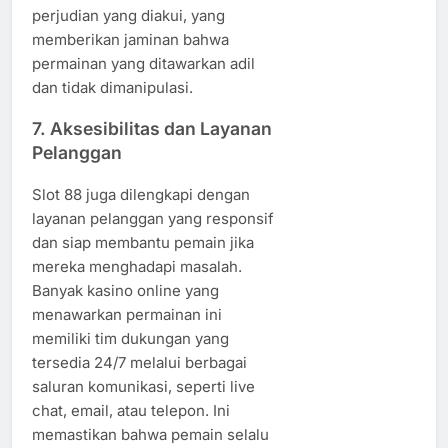
perjudian yang diakui, yang
memberikan jaminan bahwa
permainan yang ditawarkan adil
dan tidak dimanipulasi.
7.
Aksesibilitas dan Layanan
Pelanggan
Slot 88 juga dilengkapi dengan
layanan pelanggan yang responsif
dan siap membantu pemain jika
mereka menghadapi masalah.
Banyak kasino online yang
menawarkan permainan ini
memiliki tim dukungan yang
tersedia 24/7 melalui berbagai
saluran komunikasi, seperti live
chat, email, atau telepon. Ini
memastikan bahwa pemain selalu