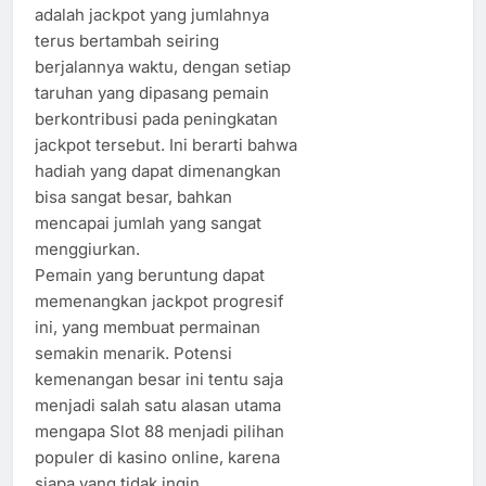
adalah jackpot yang jumlahnya
terus bertambah seiring
berjalannya waktu, dengan setiap
taruhan yang dipasang pemain
berkontribusi pada peningkatan
jackpot tersebut. Ini berarti bahwa
hadiah yang dapat dimenangkan
bisa sangat besar, bahkan
mencapai jumlah yang sangat
menggiurkan.
Pemain yang beruntung dapat
memenangkan jackpot progresif
ini, yang membuat permainan
semakin menarik. Potensi
kemenangan besar ini tentu saja
menjadi salah satu alasan utama
mengapa Slot 88 menjadi pilihan
populer di kasino online, karena
siapa yang tidak ingin