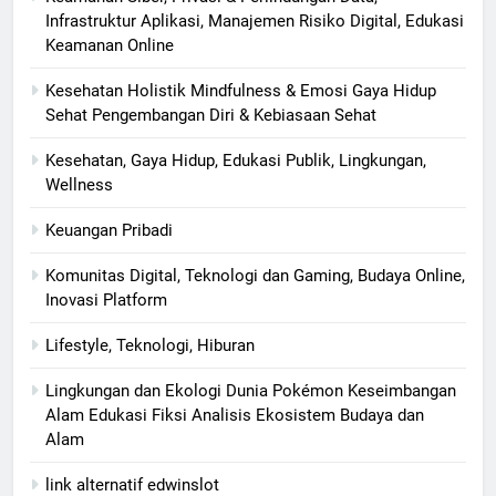
Infrastruktur Aplikasi, Manajemen Risiko Digital, Edukasi
Keamanan Online
Kesehatan Holistik Mindfulness & Emosi Gaya Hidup
Sehat Pengembangan Diri & Kebiasaan Sehat
Kesehatan, Gaya Hidup, Edukasi Publik, Lingkungan,
Wellness
Keuangan Pribadi
Komunitas Digital, Teknologi dan Gaming, Budaya Online,
Inovasi Platform
Lifestyle, Teknologi, Hiburan
Lingkungan dan Ekologi Dunia Pokémon Keseimbangan
Alam Edukasi Fiksi Analisis Ekosistem Budaya dan
Alam
link alternatif edwinslot