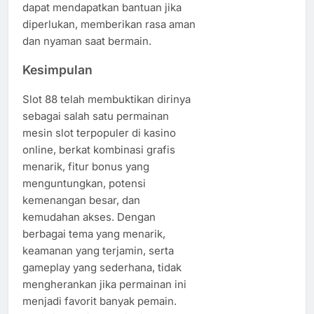
dapat mendapatkan bantuan jika
diperlukan, memberikan rasa aman
dan nyaman saat bermain.
Kesimpulan
Slot 88 telah membuktikan dirinya
sebagai salah satu permainan
mesin slot terpopuler di kasino
online, berkat kombinasi grafis
menarik, fitur bonus yang
menguntungkan, potensi
kemenangan besar, dan
kemudahan akses. Dengan
berbagai tema yang menarik,
keamanan yang terjamin, serta
gameplay yang sederhana, tidak
mengherankan jika permainan ini
menjadi favorit banyak pemain.