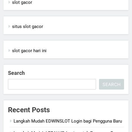
slot gacor
situs slot gacor
slot gacor hari ini
Search
SEARCH
Recent Posts
Langkah Mudah EDWINSLOT Login bagi Pengguna Baru