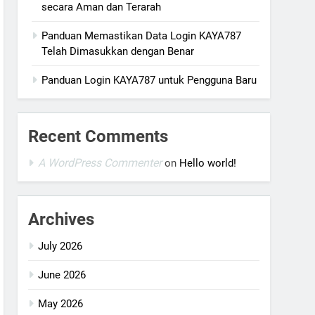
secara Aman dan Terarah
Panduan Memastikan Data Login KAYA787
Telah Dimasukkan dengan Benar
Panduan Login KAYA787 untuk Pengguna Baru
Recent Comments
A WordPress Commenter
on
Hello world!
Archives
July 2026
June 2026
May 2026