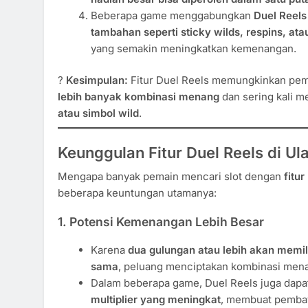
Beberapa game menggabungkan
Duel Reels
tambahan seperti sticky wilds, respins, ata
yang semakin meningkatkan kemenangan.
?
Kesimpulan:
Fitur Duel Reels memungkinkan pe
lebih banyak kombinasi menang
dan sering kali 
atau simbol wild
.
Keunggulan Fitur Duel Reels di Ula
Mengapa banyak pemain mencari slot dengan
fitur
beberapa keuntungan utamanya:
1. Potensi Kemenangan Lebih Besar
Karena
dua gulungan atau lebih akan memil
sama
, peluang menciptakan kombinasi menan
Dalam beberapa game, Duel Reels juga dapa
multiplier yang meningkat
, membuat pembay