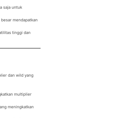
a saja untuk
 besar mendapatkan
ilitas tinggi dan
lier dan wild yang
katkan multiplier
ang meningkatkan