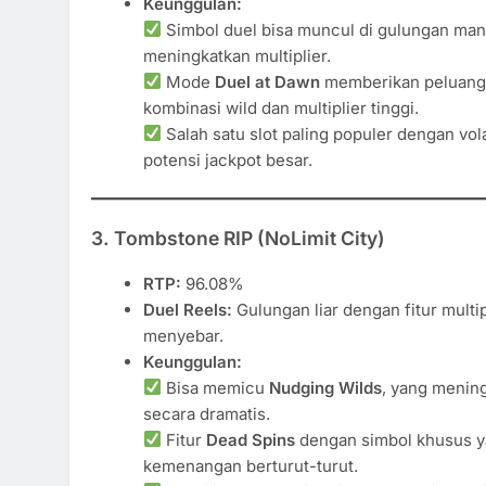
Keunggulan:
Simbol duel bisa muncul di gulungan man
meningkatkan multiplier.
Mode
Duel at Dawn
memberikan peluang
kombinasi wild dan multiplier tinggi.
Salah satu slot paling populer dengan volat
potensi jackpot besar.
3. Tombstone RIP (NoLimit City)
RTP:
96.08%
Duel Reels:
Gulungan liar dengan fitur multip
menyebar.
Keunggulan:
Bisa memicu
Nudging Wilds
, yang mening
secara dramatis.
Fitur
Dead Spins
dengan simbol khusus y
kemenangan berturut-turut.