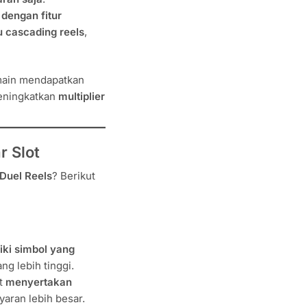
 dengan fitur
u cascading reels
,
main mendapatkan
meningkatkan
multiplier
r Slot
 Duel Reels
? Berikut
iki simbol yang
g lebih tinggi.
t
menyertakan
aran lebih besar.