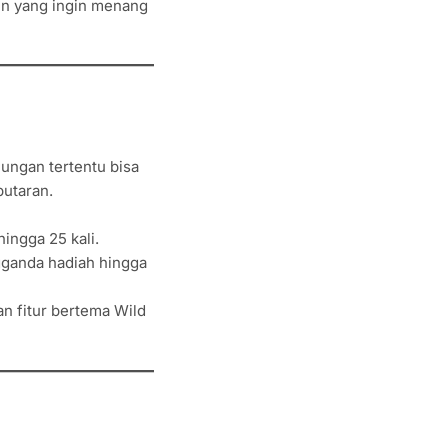
ain yang ingin menang
lungan tertentu bisa
utaran.
ingga 25 kali.
ganda hadiah hingga
n fitur bertema Wild