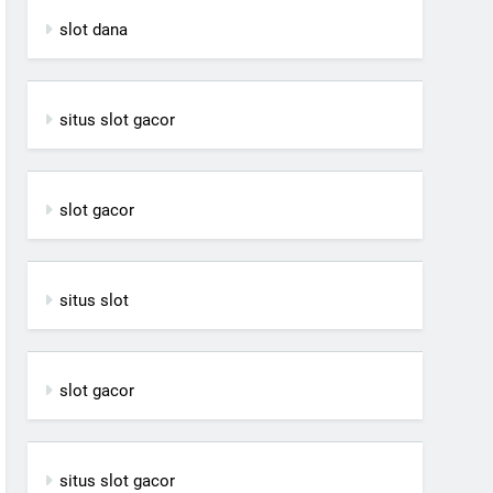
slot dana
situs slot gacor
slot gacor
situs slot
slot gacor
situs slot gacor