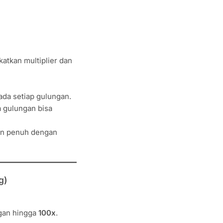
atkan multiplier dan
da setiap gulungan.
 gulungan bisa
gan penuh dengan
g)
gan hingga
100x
.