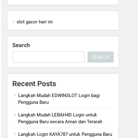
slot gacor hari ini
Search
SEARCH
Recent Posts
Langkah Mudah EDWINSLOT Login bagi
Pengguna Baru
Langkah Mudah LEBAH4D Login untuk
Pengguna Baru secara Aman dan Terarah
Langkah Login KAYA787 untuk Pengguna Baru