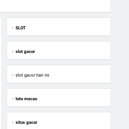
SLOT
slot gacor
slot gacor hari ini
toto macau
situs gacor