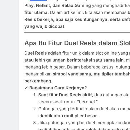
Play, NetEnt, dan Relax Gaming
yang menghadirk
fitur utama
. Dalam artikel ini, kita akan membahas
b
Reels bekerja, apa saja keuntungannya, serta daf
yang wajib dicoba!
Apa Itu Fitur Duel Reels dalam Slo
Duel Reels
adalah fitur unik dalam slot online ya
atau lebih gulungan berinteraksi satu sama lain
, 
menang lebih besar. Dalam beberapa kasus, gulung
menampilkan
simbol yang sama, multiplier tambah
berkembang
.
✔
Bagaimana Cara Kerjanya?
Saat fitur Duel Reels aktif
, dua gulungan atau
secara acak untuk “berduel.”
Gulungan yang terlibat dalam duel akan me
identik atau multiplier besar
.
Jika gulungan yang berduel menciptakan ko
hadiah besar bisa diperoleh dalam satu put