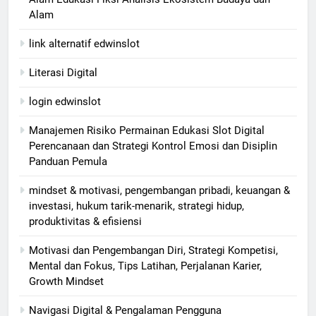
Alam
link alternatif edwinslot
Literasi Digital
login edwinslot
Manajemen Risiko Permainan Edukasi Slot Digital
Perencanaan dan Strategi Kontrol Emosi dan Disiplin
Panduan Pemula
mindset & motivasi, pengembangan pribadi, keuangan &
investasi, hukum tarik-menarik, strategi hidup,
produktivitas & efisiensi
Motivasi dan Pengembangan Diri, Strategi Kompetisi,
Mental dan Fokus, Tips Latihan, Perjalanan Karier,
Growth Mindset
Navigasi Digital & Pengalaman Pengguna