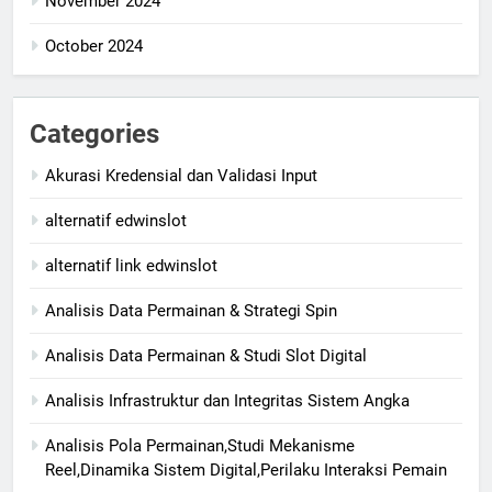
November 2024
October 2024
Categories
Akurasi Kredensial dan Validasi Input
alternatif edwinslot
alternatif link edwinslot
Analisis Data Permainan & Strategi Spin
Analisis Data Permainan & Studi Slot Digital
Analisis Infrastruktur dan Integritas Sistem Angka
Analisis Pola Permainan,Studi Mekanisme
Reel,Dinamika Sistem Digital,Perilaku Interaksi Pemain