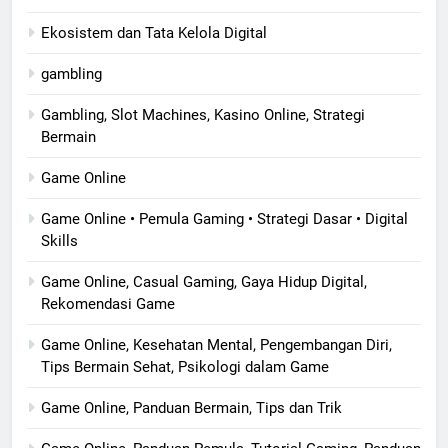
Ekosistem dan Tata Kelola Digital
gambling
Gambling, Slot Machines, Kasino Online, Strategi
Bermain
Game Online
Game Online • Pemula Gaming • Strategi Dasar • Digital
Skills
Game Online, Casual Gaming, Gaya Hidup Digital,
Rekomendasi Game
Game Online, Kesehatan Mental, Pengembangan Diri,
Tips Bermain Sehat, Psikologi dalam Game
Game Online, Panduan Bermain, Tips dan Trik