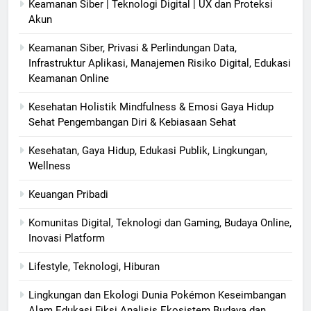
Keamanan Siber | Teknologi Digital | UX dan Proteksi
Akun
Keamanan Siber, Privasi & Perlindungan Data,
Infrastruktur Aplikasi, Manajemen Risiko Digital, Edukasi
Keamanan Online
Kesehatan Holistik Mindfulness & Emosi Gaya Hidup
Sehat Pengembangan Diri & Kebiasaan Sehat
Kesehatan, Gaya Hidup, Edukasi Publik, Lingkungan,
Wellness
Keuangan Pribadi
Komunitas Digital, Teknologi dan Gaming, Budaya Online,
Inovasi Platform
Lifestyle, Teknologi, Hiburan
Lingkungan dan Ekologi Dunia Pokémon Keseimbangan
Alam Edukasi Fiksi Analisis Ekosistem Budaya dan