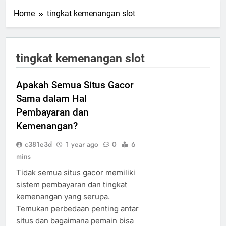
Home
tingkat kemenangan slot
tingkat kemenangan slot
Apakah Semua Situs Gacor
Sama dalam Hal
Pembayaran dan
Kemenangan?
c381e3d
1 year ago
0
6
mins
Tidak semua situs gacor memiliki
sistem pembayaran dan tingkat
kemenangan yang serupa.
Temukan perbedaan penting antar
situs dan bagaimana pemain bisa