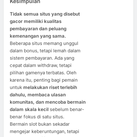
Kesimpulan
Tidak semua situs yang disebut
gacor memiliki kualitas
pembayaran dan peluang
kemenangan yang sama.
Beberapa situs memang unggul
dalam bonus, tetapi lemah dalam
sistem pembayaran. Ada yang
cepat dalam withdraw, tetapi
pilihan gamenya terbatas. Oleh
karena itu, penting bagi pemain
untuk
melakukan riset terlebih
dahulu, membaca ulasan
komunitas, dan mencoba bermain
dalam skala kecil
sebelum benar-
benar fokus di satu situs.
Bermain slot bukan sekadar
mengejar keberuntungan, tetapi