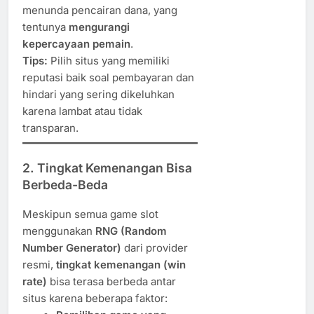
menunda pencairan dana, yang
tentunya
mengurangi
kepercayaan pemain
.
Tips:
Pilih situs yang memiliki
reputasi baik soal pembayaran dan
hindari yang sering dikeluhkan
karena lambat atau tidak
transparan.
2. Tingkat Kemenangan Bisa
Berbeda-Beda
Meskipun semua game slot
menggunakan
RNG (Random
Number Generator)
dari provider
resmi,
tingkat kemenangan (win
rate)
bisa terasa berbeda antar
situs karena beberapa faktor: