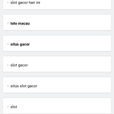
slot gacor hari ini
toto macau
situs gacor
slot gacor
situs slot gacor
slot