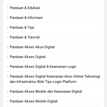
Panduan & Edukasi
Panduan & Informasi
Panduan & Tips
Panduan & Tutorial
Panduan Akses Akun Digital
Panduan Akses Digital
Panduan Akses Digital & Keamanan Login
Panduan Akses Digital Keamanan Akun Online Teknologi
dan Infrastruktur Web Tips Login Platform
Panduan Akses Mobile dan Keamanan Digital
Panduan Akses Mobile Digital