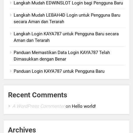
Langkah Mudah EDWINSLOT Login bagi Pengguna Baru
Langkah Mudah LEBAH4D Login untuk Pengguna Baru
secara Aman dan Terarah
Langkah Login KAYA787 untuk Pengguna Baru secara
Aman dan Terarah
Panduan Memastikan Data Login KAYA787 Telah
Dimasukkan dengan Benar
Panduan Login KAYA787 untuk Pengguna Baru
Recent Comments
A WordPress Commenter
on
Hello world!
Archives