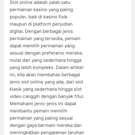
Slot online adalah salah satu
permainan kasino yang paling
populer, baik di kasino fisik
maupun di platform perjudian
digital. Dengan berbagai jenis
permainan yang tersedia, pemain
dapat memilih permainan yang
sesuai dengan preferensi mereka,
mulai dari yang sederhana hingga
yang lebih kompleks. Dalam artikel
ini, kita akan membahas berbagai
jenis slot online yang ada, dari slot
klasik yang sederhana hingga slot
video canggih dengan banyak fitur.
Memahami jenis-jenis ini dapat
membantu pemain memilih
permainan yang paling sesuai
dengan gaya bermain mereka dan
meningkatkan pengalaman taruhan