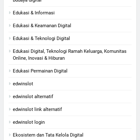
Edukasi & Informasi
Edukasi & Keamanan Digital
Edukasi & Teknologi Digital
Edukasi Digital, Teknologi Ramah Keluarga, Komunitas
Online, Inovasi & Hiburan
Edukasi Permainan Digital
edwinslot
edwinslot alternatif
edwinslot link alternatif
edwinslot login
Ekosistem dan Tata Kelola Digital