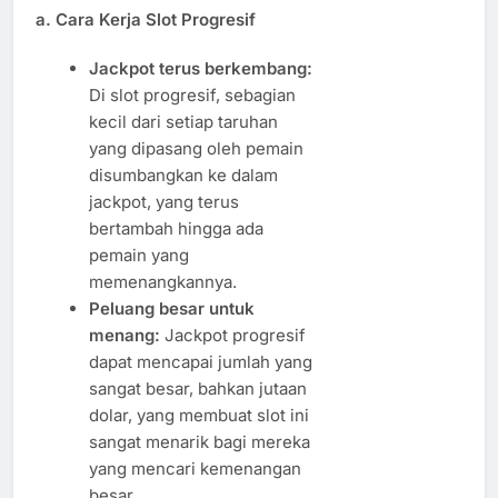
a. Cara Kerja Slot Progresif
Jackpot terus berkembang:
Di slot progresif, sebagian
kecil dari setiap taruhan
yang dipasang oleh pemain
disumbangkan ke dalam
jackpot, yang terus
bertambah hingga ada
pemain yang
memenangkannya.
Peluang besar untuk
menang:
Jackpot progresif
dapat mencapai jumlah yang
sangat besar, bahkan jutaan
dolar, yang membuat slot ini
sangat menarik bagi mereka
yang mencari kemenangan
besar.