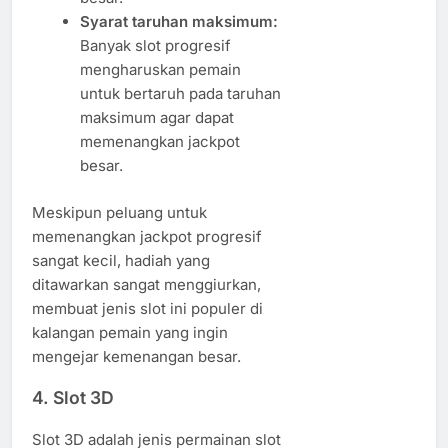
Syarat taruhan maksimum:
Banyak slot progresif
mengharuskan pemain
untuk bertaruh pada taruhan
maksimum agar dapat
memenangkan jackpot
besar.
Meskipun peluang untuk
memenangkan jackpot progresif
sangat kecil, hadiah yang
ditawarkan sangat menggiurkan,
membuat jenis slot ini populer di
kalangan pemain yang ingin
mengejar kemenangan besar.
4.
Slot 3D
Slot 3D adalah jenis permainan slot