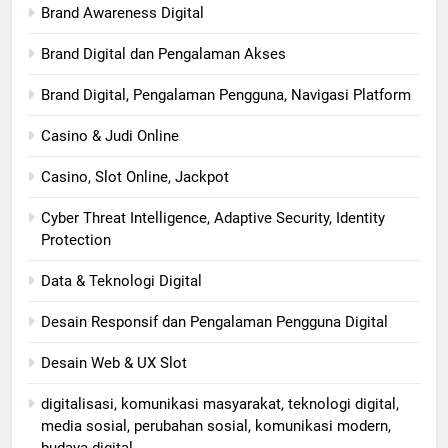
Brand Awareness Digital
Brand Digital dan Pengalaman Akses
Brand Digital, Pengalaman Pengguna, Navigasi Platform
Casino & Judi Online
Casino, Slot Online, Jackpot
Cyber Threat Intelligence, Adaptive Security, Identity
Protection
Data & Teknologi Digital
Desain Responsif dan Pengalaman Pengguna Digital
Desain Web & UX Slot
digitalisasi, komunikasi masyarakat, teknologi digital,
media sosial, perubahan sosial, komunikasi modern,
budaya digital