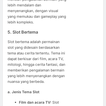
lebih mendalam dan
menyenangkan, dengan visual
yang memukau dan gameplay yang
lebih kompleks.
5.
Slot Bertema
Slot bertema adalah permainan
slot yang didesain berdasarkan
tema atau cerita tertentu. Tema ini
dapat berkisar dari film, acara TV,
mitologi, hingga cerita fantasi, dan
memberikan pengalaman bermain
yang lebih menyenangkan dengan
nuansa yang berbeda.
a. Jenis Tema Slot
Film dan acara TV:
Slot