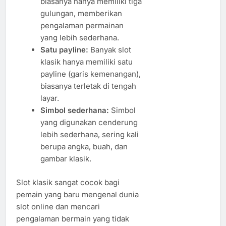
biasanya hanya memiliki tiga
gulungan, memberikan
pengalaman permainan
yang lebih sederhana.
Satu payline:
Banyak slot
klasik hanya memiliki satu
payline (garis kemenangan),
biasanya terletak di tengah
layar.
Simbol sederhana:
Simbol
yang digunakan cenderung
lebih sederhana, sering kali
berupa angka, buah, dan
gambar klasik.
Slot klasik sangat cocok bagi
pemain yang baru mengenal dunia
slot online dan mencari
pengalaman bermain yang tidak