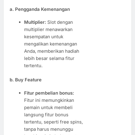
a. Pengganda Kemenangan
Multiplier:
Slot dengan
multiplier menawarkan
kesempatan untuk
mengalikan kemenangan
Anda, memberikan hadiah
lebih besar selama fitur
tertentu.
b. Buy Feature
Fitur pembelian bonus:
Fitur ini memungkinkan
pemain untuk membeli
langsung fitur bonus
tertentu, seperti free spins,
tanpa harus menunggu