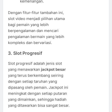
kemenangan.
Dengan fitur-fitur tambahan ini,
slot video menjadi pilihan utama
bagi pemain yang lebih
berpengalaman dan mencari
pengalaman bermain yang lebih
kompleks dan bervariasi.
3.
Slot Progresif
Slot progresif adalah jenis slot
yang menawarkan
jackpot besar
yang terus berkembang seiring
dengan setiap taruhan yang
dipasang oleh pemain. Jackpot ini
meningkat dengan setiap putaran
yang dimainkan, sehingga hadiah
yang ditawarkan bisa sangat besar.