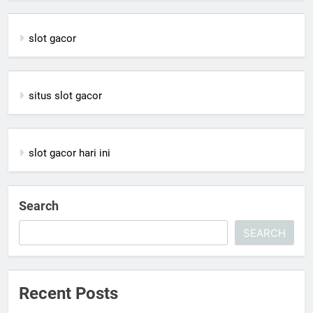
slot gacor
situs slot gacor
slot gacor hari ini
Search
SEARCH
Recent Posts