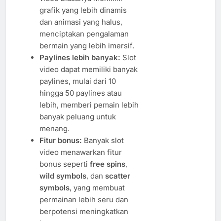
grafik yang lebih dinamis
dan animasi yang halus,
menciptakan pengalaman
bermain yang lebih imersif.
Paylines lebih banyak:
Slot
video dapat memiliki banyak
paylines, mulai dari 10
hingga 50 paylines atau
lebih, memberi pemain lebih
banyak peluang untuk
menang.
Fitur bonus:
Banyak slot
video menawarkan fitur
bonus seperti
free spins
,
wild symbols
, dan
scatter
symbols
, yang membuat
permainan lebih seru dan
berpotensi meningkatkan