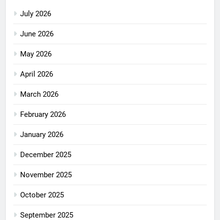
July 2026
June 2026
May 2026
April 2026
March 2026
February 2026
January 2026
December 2025
November 2025
October 2025
September 2025