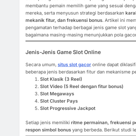
membantu pemain memilih game yang sesuai deng
mereka, serta menyusun strategi berdasarkan
karak
mekanik fitur, dan frekuensi bonus
. Artikel ini me
pengamatan terhadap berbagai jenis game slot yan
bagaimana masing-masing menunjukkan pola gacor
Jenis-Jenis Game Slot Online
Secara umum,
situs slot gacor
online dapat diklasi
beberapa jenis berdasarkan fitur dan mekanisme p
Slot Klasik (3 Reel)
Slot Video (5 Reel dengan fitur bonus)
Slot Megaways
Slot Cluster Pays
Slot Progressive Jackpot
Setiap jenis memiliki
ritme permainan, frekuensi 
respon simbol bonus
yang berbeda. Berikut studi 