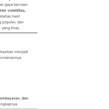
an gaya bermain
ter volatilitas,
mbahas hasil
g populer, dan
 yang khas.
fikasikan menjadi
ermainannya:
pembayaran, dan
lengkapnya.