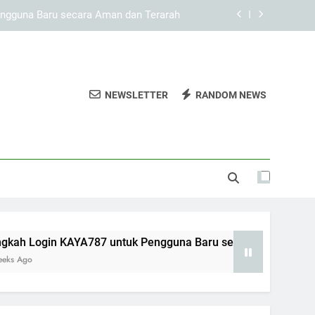
ngguna Baru secara Aman dan Terarah
ngguna Baru secara Aman dan Terarah
A787 Telah Dimasukkan dengan Benar
NEWSLETTER
RANDOM NEWS
EDWINSLOT Login bagi Pengguna Baru
ngguna Baru secara Aman dan Terarah
 Yang Membantu Anda Mengambil Keputusan Yang Tepat.
ngguna Baru secara Aman dan Terarah
A787 Telah Dimasukkan dengan Benar
n KAYA787 untuk Pengguna Baru secara Aman dan Terarah