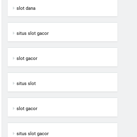
slot dana
situs slot gacor
slot gacor
situs slot
slot gacor
situs slot gacor