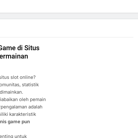
Game di Situs
Permainan
tus slot online?
unitas, statistik
 dimainkan.
diabaikan oleh pemain
rpengalaman adalah
liki karakteristik
enis game pun
enting untuk