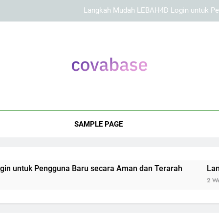
Langkah Mudah LEBAH4D Login untuk Pe
Langkah Login KAYA787 untuk Pe
Panduan Memastikan Data Login KAY
Langkah Mudah 
abase
Langkah Mudah LEBAH4D Login untuk Pe
Solusi Database Dan Analisis Data Dari Covabase. Teknologi
Langkah Login KAYA787 untuk Pe
SAMPLE PAGE
Panduan Memastikan Data Login KAY
engguna Baru secara Aman dan Terarah
Langkah Logi
2 Weeks Ago