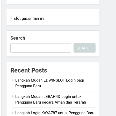
slot gacor hari ini
Search
SEARCH
Recent Posts
Langkah Mudah EDWINSLOT Login bagi
Pengguna Baru
Langkah Mudah LEBAH4D Login untuk
Pengguna Baru secara Aman dan Terarah
Langkah Login KAYA787 untuk Pengguna Baru