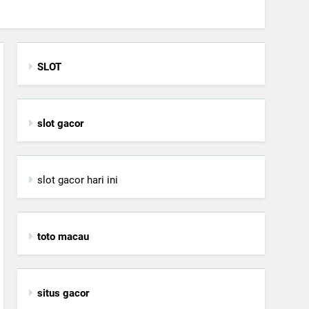
SLOT
slot gacor
slot gacor hari ini
toto macau
situs gacor