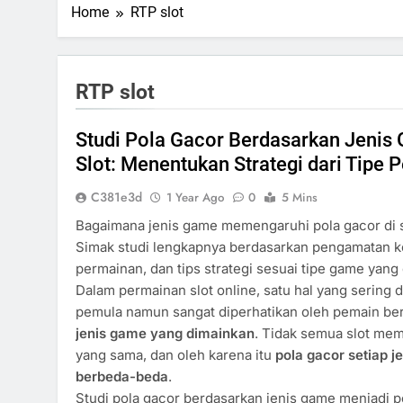
Home
RTP slot
RTP slot
Studi Pola Gacor Berdasarkan Jenis 
Slot: Menentukan Strategi dari Tipe 
C381e3d
1 Year Ago
0
5 Mins
Bagaimana jenis game memengaruhi pola gacor di si
Simak studi lengkapnya berdasarkan pengamatan kom
permainan, dan tips strategi sesuai tipe game yang
Dalam permainan slot online, satu hal yang sering 
pemula namun sangat diperhatikan oleh pemain be
jenis game yang dimainkan
. Tidak semua slot memi
yang sama, dan oleh karena itu
pola gacor setiap j
berbeda-beda
.
Studi pola gacor berdasarkan jenis game menjadi p