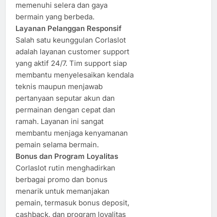
memenuhi selera dan gaya
bermain yang berbeda.
Layanan Pelanggan Responsif
Salah satu keunggulan Corlaslot
adalah layanan customer support
yang aktif 24/7. Tim support siap
membantu menyelesaikan kendala
teknis maupun menjawab
pertanyaan seputar akun dan
permainan dengan cepat dan
ramah. Layanan ini sangat
membantu menjaga kenyamanan
pemain selama bermain.
Bonus dan Program Loyalitas
Corlaslot rutin menghadirkan
berbagai promo dan bonus
menarik untuk memanjakan
pemain, termasuk bonus deposit,
cashback, dan program loyalitas