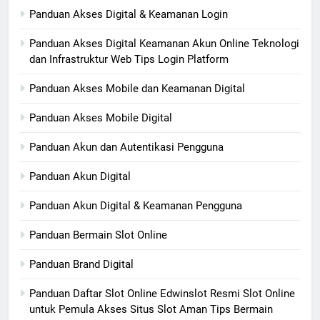
Panduan Akses Digital & Keamanan Login
Panduan Akses Digital Keamanan Akun Online Teknologi
dan Infrastruktur Web Tips Login Platform
Panduan Akses Mobile dan Keamanan Digital
Panduan Akses Mobile Digital
Panduan Akun dan Autentikasi Pengguna
Panduan Akun Digital
Panduan Akun Digital & Keamanan Pengguna
Panduan Bermain Slot Online
Panduan Brand Digital
Panduan Daftar Slot Online Edwinslot Resmi Slot Online
untuk Pemula Akses Situs Slot Aman Tips Bermain