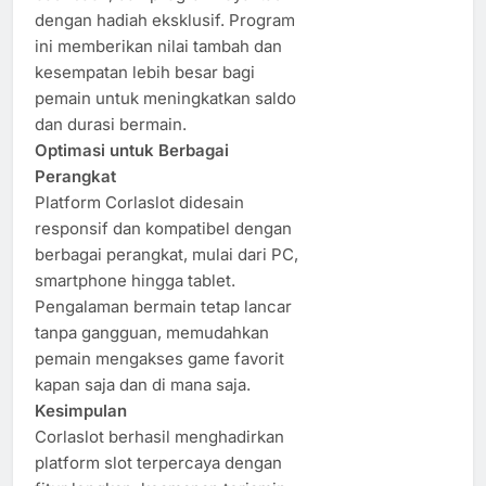
dengan hadiah eksklusif. Program
ini memberikan nilai tambah dan
kesempatan lebih besar bagi
pemain untuk meningkatkan saldo
dan durasi bermain.
Optimasi untuk Berbagai
Perangkat
Platform Corlaslot didesain
responsif dan kompatibel dengan
berbagai perangkat, mulai dari PC,
smartphone hingga tablet.
Pengalaman bermain tetap lancar
tanpa gangguan, memudahkan
pemain mengakses game favorit
kapan saja dan di mana saja.
Kesimpulan
Corlaslot berhasil menghadirkan
platform slot terpercaya dengan