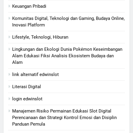
Keuangan Pribadi
Komunitas Digital, Teknologi dan Gaming, Budaya Online,
Inovasi Platform
Lifestyle, Teknologi, Hiburan
Lingkungan dan Ekologi Dunia Pokémon Keseimbangan
Alam Edukasi Fiksi Analisis Ekosistem Budaya dan
Alam
link alternatif edwinslot
Literasi Digital
login edwinslot
Manajemen Risiko Permainan Edukasi Slot Digital
Perencanaan dan Strategi Kontrol Emosi dan Disiplin
Panduan Pemula