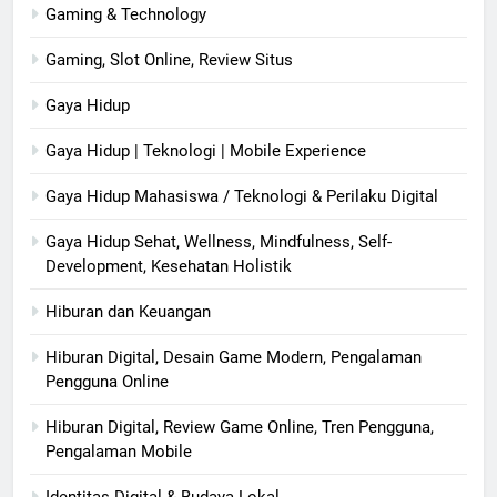
Gaming & Technology
Gaming, Slot Online, Review Situs
Gaya Hidup
Gaya Hidup | Teknologi | Mobile Experience
Gaya Hidup Mahasiswa / Teknologi & Perilaku Digital
Gaya Hidup Sehat, Wellness, Mindfulness, Self-
Development, Kesehatan Holistik
Hiburan dan Keuangan
Hiburan Digital, Desain Game Modern, Pengalaman
Pengguna Online
Hiburan Digital, Review Game Online, Tren Pengguna,
Pengalaman Mobile