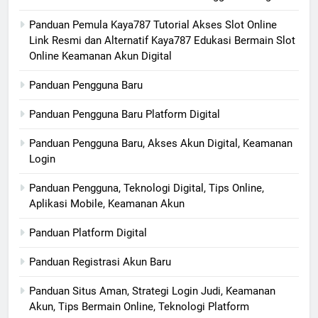
Panduan Pemula Kaya787 Tutorial Akses Slot Online
Link Resmi dan Alternatif Kaya787 Edukasi Bermain Slot
Online Keamanan Akun Digital
Panduan Pengguna Baru
Panduan Pengguna Baru Platform Digital
Panduan Pengguna Baru, Akses Akun Digital, Keamanan
Login
Panduan Pengguna, Teknologi Digital, Tips Online,
Aplikasi Mobile, Keamanan Akun
Panduan Platform Digital
Panduan Registrasi Akun Baru
Panduan Situs Aman, Strategi Login Judi, Keamanan
Akun, Tips Bermain Online, Teknologi Platform