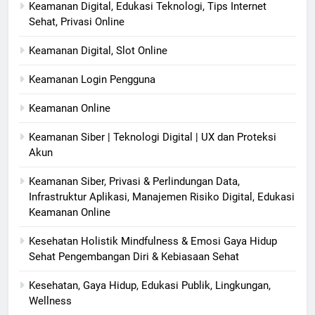
Keamanan Digital, Edukasi Teknologi, Tips Internet
Sehat, Privasi Online
Keamanan Digital, Slot Online
Keamanan Login Pengguna
Keamanan Online
Keamanan Siber | Teknologi Digital | UX dan Proteksi
Akun
Keamanan Siber, Privasi & Perlindungan Data,
Infrastruktur Aplikasi, Manajemen Risiko Digital, Edukasi
Keamanan Online
Kesehatan Holistik Mindfulness & Emosi Gaya Hidup
Sehat Pengembangan Diri & Kebiasaan Sehat
Kesehatan, Gaya Hidup, Edukasi Publik, Lingkungan,
Wellness