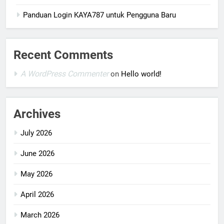
Panduan Login KAYA787 untuk Pengguna Baru
Recent Comments
A WordPress Commenter
on
Hello world!
Archives
July 2026
June 2026
May 2026
April 2026
March 2026