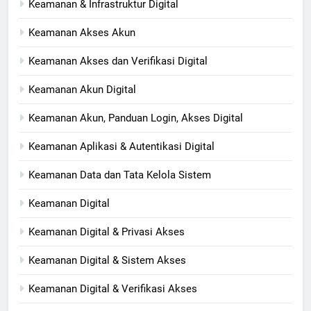
Keamanan & Infrastruktur Digital
Keamanan Akses Akun
Keamanan Akses dan Verifikasi Digital
Keamanan Akun Digital
Keamanan Akun, Panduan Login, Akses Digital
Keamanan Aplikasi & Autentikasi Digital
Keamanan Data dan Tata Kelola Sistem
Keamanan Digital
Keamanan Digital & Privasi Akses
Keamanan Digital & Sistem Akses
Keamanan Digital & Verifikasi Akses