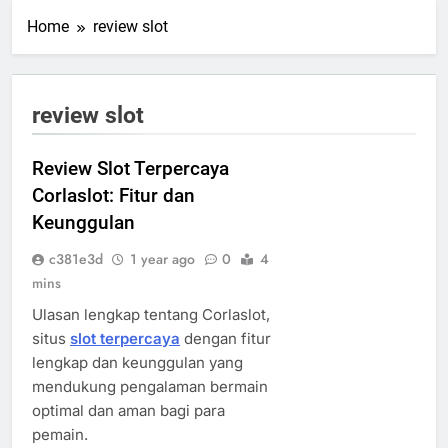
Home
review slot
review slot
Review Slot Terpercaya
Corlaslot: Fitur dan
Keunggulan
c381e3d
1 year ago
0
4
mins
Ulasan lengkap tentang Corlaslot,
situs
slot terpercaya
dengan fitur
lengkap dan keunggulan yang
mendukung pengalaman bermain
optimal dan aman bagi para
pemain.