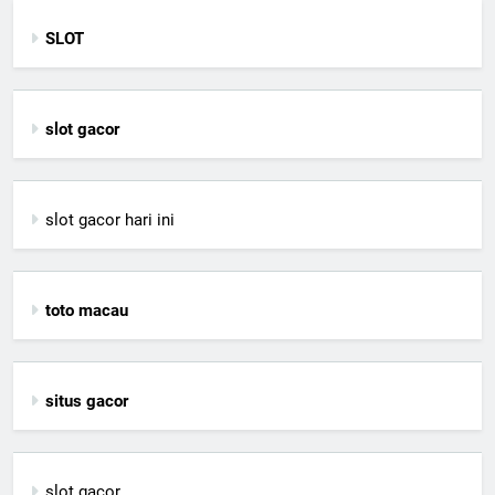
SLOT
slot gacor
slot gacor hari ini
toto macau
situs gacor
slot gacor