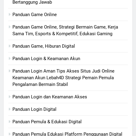
Bertanggung Jawab
Panduan Game Online
Panduan Game Online, Strategi Bermain Game, Kerja
Sama Tim, Esports & Kompetitif, Edukasi Gaming
Panduan Game, Hiburan Digital
Panduan Login & Keamanan Akun
Panduan Login Aman Tips Akses Situs Judi Online
Keamanan Akun Lebah4D Strategi Pemain Pemula
Pengalaman Bermain Stabil
Panduan Login dan Keamanan Akses
Panduan Login Digital
Panduan Pemula & Edukasi Digital
Panduan Pemula Edukasi Platform Penggunaan Digital