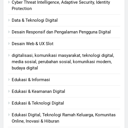
Cyber Threat Intelligence, Adaptive Security, Identity
Protection
Data & Teknologi Digital
Desain Responsif dan Pengalaman Pengguna Digital
Desain Web & UX Slot
digitalisasi, komunikasi masyarakat, teknologi digital,
media sosial, perubahan sosial, komunikasi modern,
budaya digital
Edukasi & Informasi
Edukasi & Keamanan Digital
Edukasi & Teknologi Digital
Edukasi Digital, Teknologi Ramah Keluarga, Komunitas
Online, Inovasi & Hiburan