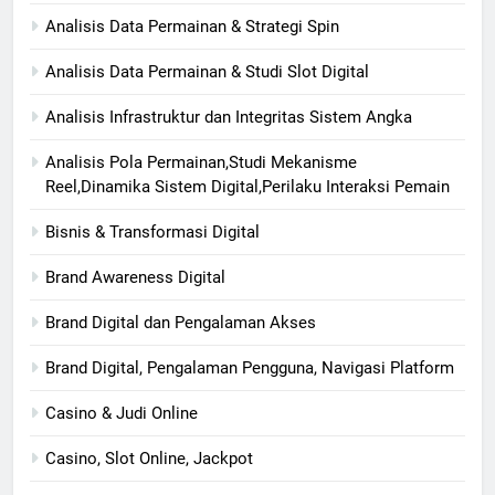
Analisis Data Permainan & Strategi Spin
Analisis Data Permainan & Studi Slot Digital
Analisis Infrastruktur dan Integritas Sistem Angka
Analisis Pola Permainan,Studi Mekanisme
Reel,Dinamika Sistem Digital,Perilaku Interaksi Pemain
Bisnis & Transformasi Digital
Brand Awareness Digital
Brand Digital dan Pengalaman Akses
Brand Digital, Pengalaman Pengguna, Navigasi Platform
Casino & Judi Online
Casino, Slot Online, Jackpot