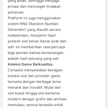
yang aman, sehingga menjaga
privasi dan mencegah tindakan
penipuan.
Platform ini juga menggunakan
sistem RNG (Random Number
Generator) yang diaudit secara
independen, menjamin hasil
putaran slot benar-benar acak dan
adil. Ini memberikan rasa percaya
bagi pemain bahwa kemenangan
adalah hasil peluang yang sah.
Koleksi Game Berkualitas
Corlaslot menyediakan beragam
koleksi slot dari provider game
ternama dengan berbagai tema
menarik dan inovatif. Mulai dari
slot klasik hingga slot bertema
modern dengan grafis dan animasi
memukau, semua tersedia untuk